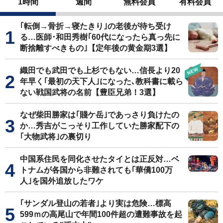
1時間
週間
無料会員
有料会員
｢転倒→骨折→寝たきり｣の老後が待ち受け
る…医師･和田秀樹｢60代になったら真っ先に
断捨離すべきもの｣【定年後の黄金期3選】
織田でも武田でも上杉でもない…信長より20
年早く｢最初の天下人｣になった､教科書に載ら
ない戦国武将の名前【豊臣兄弟！3選】
なぜ柴田勝家は｢賤ケ岳｣であっさり負けたの
か…秀吉がこっそり工作していた勝家配下の
｢大物武将｣の裏切り
中国系住民を同化させたタイとは正反対…ベ
トナムが各国から非難されても｢華僑100万
人｣を国外追放したワケ
｢サンダル登山の若者｣より実は危険…標高
599ｍの高尾山で年間100件超の遭難事故を起