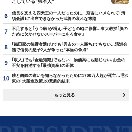
こしている"張本人"
信長を支える四天王の一人だったのに…秀吉にハメられて｢清
須会議｣に出席できなかった武将の哀れな末路
不足すると｢うつ病｣が増え､子どものIQに影響…東大教授｢脳の
ために欠かせないスーパーにある食材｣
｢織田家の後継者選び｣でも｢秀吉の一人勝ち｣でもない…清洲会
議で信長の息子2人が争った"本当の争点"
｢収入｣でも｢金融知識｣でもない…物価高にも動じない､お金の
不安を解消する｢最強資産｣の正体
鉄と鋼鉄の違いを知らなかったために1700万人超が死亡…毛沢
東の｢大躍進政策｣の悲劇的結末
もっと見る