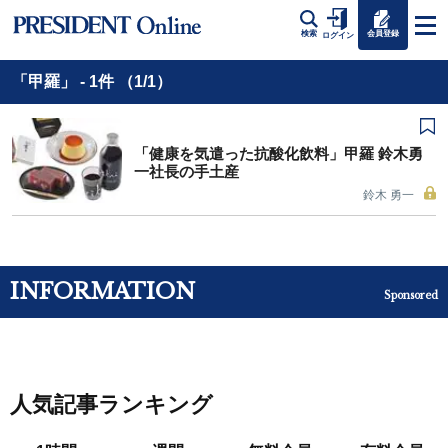
会員登録
検索
ログイン
「甲羅」 - 1件 （1/1）
「健康を気遣った抗酸化飲料」甲羅 鈴木勇
一社長の手土産
鈴木 勇一
INFORMATION
Sponsored
人気記事ランキング