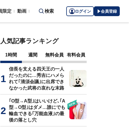
員限定
動画
検索
ログイン
会員登録
人気記事ランキング
1時間
週間
無料会員
有料会員
信長を支える四天王の一人
だったのに…秀吉にハメら
れて｢清須会議｣に出席でき
なかった武将の哀れな末路
｢O型→A型｣はいいけど､｢A
型→O型｣はダメ…誰にでも
輸血できる｢万能血液｣の最
後の落とし穴