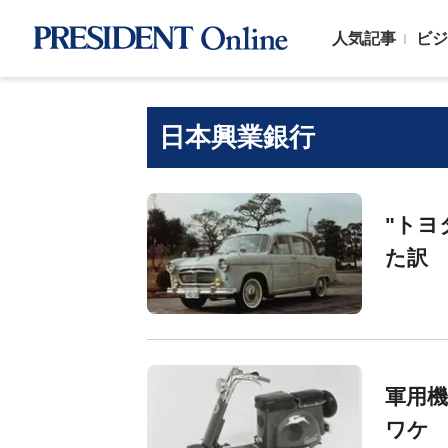
人気記事
ビジ
日本興業銀行
"トヨ
た訳
軍用
ワケ