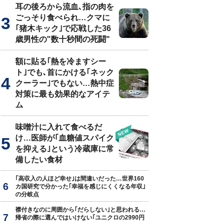
耳の後ろから流血､指の肉を
ごっそり食べられ…クマに
｢猪木キック｣で応戦した36
歳男性の"数十秒間の死闘"
額に貼る｢熱を冷ますシー
ト｣でも､首にかける｢ネック
クーラー｣でもない…熱中症
対策に最も効果的なアイテ
ム
味噌汁に入れて食べるだ
け…医師が｢血糖値スパイク
を抑える｣という冷蔵庫に常
備したい食材
｢高収入の人ほど幸せ｣は間違いだった…世界160
カ国研究で分かった｢幸福を感じにくくなる年収｣
の分岐点
襟付きなのに周囲から｢だらしない｣と思われる…
帰省の際に選んではいけない｢ユニクロの2990円