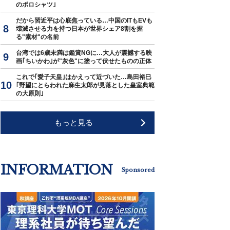
のポロシャツ｣
だから習近平は心底焦っている…中国のITもEVも
壊滅させる力を持つ日本が世界シェア8割を握
る"素材"の名前
台湾では6歳未満は鑑賞NGに…大人が震撼する映
画｢ちいかわ｣が"灰色"に塗って伏せたものの正体
これで｢愛子天皇｣はかえって近づいた…島田裕巳
｢野望にとらわれた麻生太郎が見落とした皇室典範
の大原則｣
もっと見る
INFORMATION
Sponsored