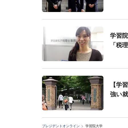
学習院
「税
【学習
強い
プレジデントオンライン
学習院大学