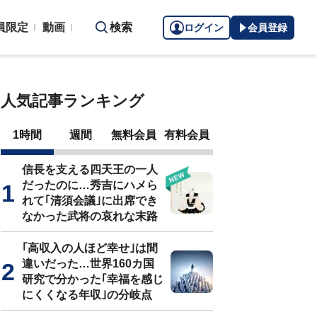
員限定
動画
検索
ログイン
会員登録
人気記事ランキング
1時間
週間
無料会員
有料会員
信長を支える四天王の一人
だったのに…秀吉にハメら
れて｢清須会議｣に出席でき
なかった武将の哀れな末路
｢高収入の人ほど幸せ｣は間
違いだった…世界160カ国
研究で分かった｢幸福を感じ
にくくなる年収｣の分岐点