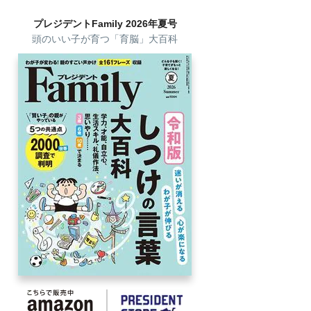
プレジデントFamily 2026年夏号
頭のいい子が育つ「育脳」大百科