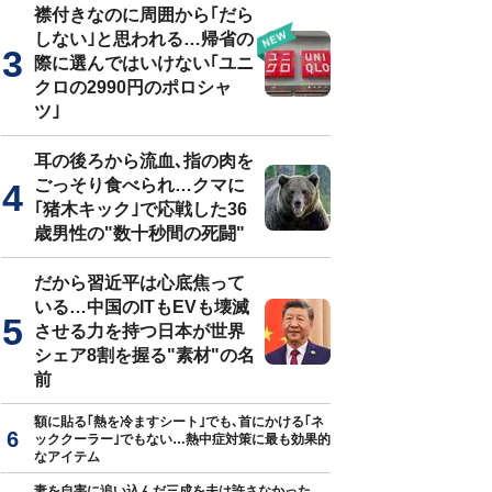
襟付きなのに周囲から｢だら
しない｣と思われる…帰省の
際に選んではいけない｢ユニ
クロの2990円のポロシャ
ツ｣
耳の後ろから流血､指の肉を
ごっそり食べられ…クマに
｢猪木キック｣で応戦した36
歳男性の"数十秒間の死闘"
だから習近平は心底焦って
いる…中国のITもEVも壊滅
させる力を持つ日本が世界
シェア8割を握る"素材"の名
前
額に貼る｢熱を冷ますシート｣でも､首にかける｢ネ
ッククーラー｣でもない…熱中症対策に最も効果的
なアイテム
妻を自害に追い込んだ三成を夫は許さなかった…