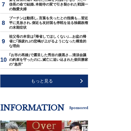
信長の命で結婚､本能寺の変で引き裂かれた戦国一
の熱愛夫婦
プーチンは動揺し､言葉を失ったとの指摘も…習近
平に見放され､側近も友好国も停戦を迫る独裁政権
の末期症状
祖父母の本音は｢帰省してほしくない｣…お盆の帰
省に｢孫疲れ｣の悲鳴が上がるようになった構造的
な理由
｢お市の再婚｣で露呈した秀吉の腹黒さ…清須会議
の約束を守ったのに､滅亡に追い込まれた柴田勝家
の"急所"
もっと見る
INFORMATION
Sponsored