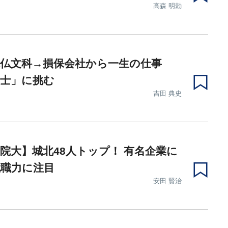
高森 明勅
仏文科→損保会社から一生の仕事
理士」に挑む
吉田 典史
院大】城北48人トップ！ 有名企業に
就職力に注目
安田 賢治