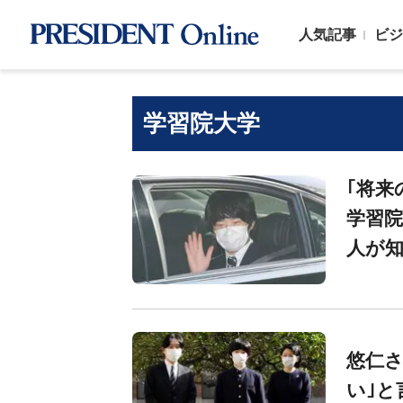
人気記事
ビジ
学習院大学
｢将来
学習
人が
悠仁さ
い｣と