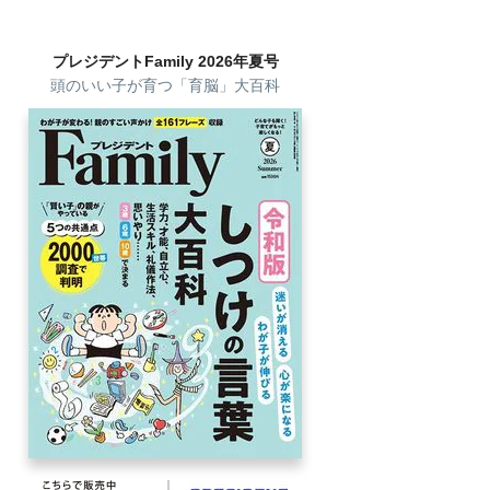
プレジデントFamily 2026年夏号
頭のいい子が育つ「育脳」大百科