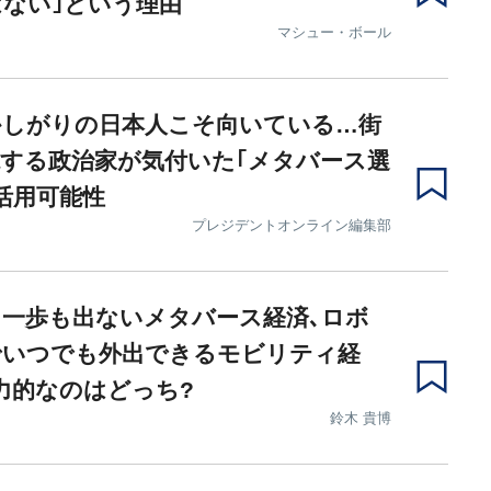
ない｣という理由
マシュー・ボール
かしがりの日本人こそ向いている…街
する政治家が気付いた｢メタバース選
活用可能性
プレジデントオンライン編集部
一歩も出ないメタバース経済､ロボ
でいつでも外出できるモビリティ経
力的なのはどっち?
鈴木 貴博