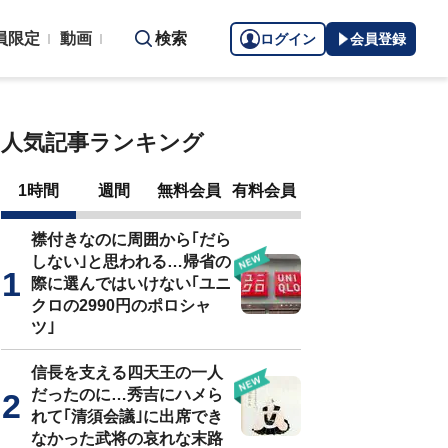
員限定
動画
検索
ログイン
会員登録
人気記事ランキング
1時間
週間
無料会員
有料会員
襟付きなのに周囲から｢だら
しない｣と思われる…帰省の
際に選んではいけない｢ユニ
クロの2990円のポロシャ
ツ｣
信長を支える四天王の一人
だったのに…秀吉にハメら
れて｢清須会議｣に出席でき
なかった武将の哀れな末路