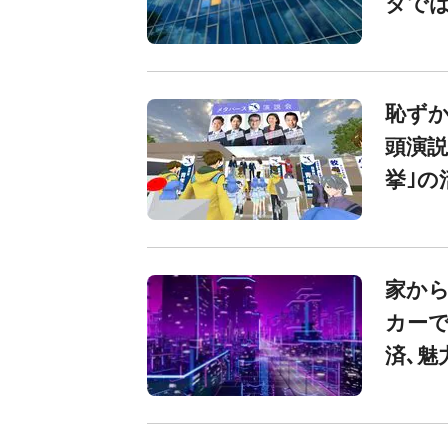
タでは
恥ず
頭演説
挙｣の
家から
カー
済､魅