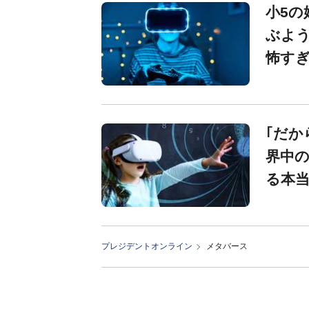
小5の
ぶよ
怖す
｢だか
界中
る本
プレジデントオンライン
メタバース