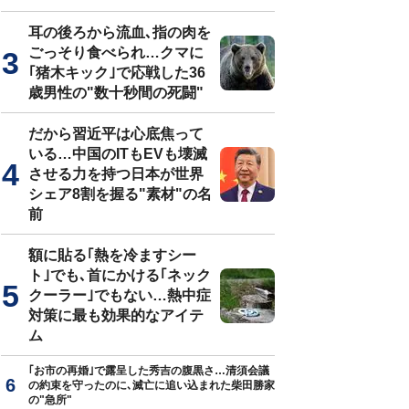
耳の後ろから流血､指の肉を
ごっそり食べられ…クマに
｢猪木キック｣で応戦した36
歳男性の"数十秒間の死闘"
だから習近平は心底焦って
いる…中国のITもEVも壊滅
させる力を持つ日本が世界
シェア8割を握る"素材"の名
前
額に貼る｢熱を冷ますシー
ト｣でも､首にかける｢ネック
クーラー｣でもない…熱中症
対策に最も効果的なアイテ
ム
｢お市の再婚｣で露呈した秀吉の腹黒さ…清須会議
の約束を守ったのに､滅亡に追い込まれた柴田勝家
の"急所"