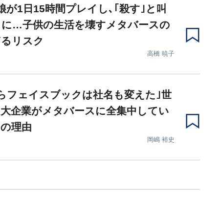
娘が1日15時間プレイし､｢殺す｣と叫
うに…子供の生活を壊すメタバースの
ぎるリスク
高橋 暁子
らフェイスブックは社名も変えた｣世
の大企業がメタバースに全集中してい
当の理由
岡嶋 裕史