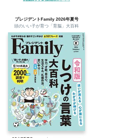
プレジデントFamily 2026年夏号
頭のいい子が育つ「育脳」大百科