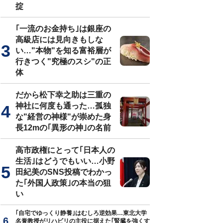
掟
｢一流のお金持ち｣は銀座の
高級店には見向きもしな
い…"本物"を知る富裕層が
行きつく"究極のスシ"の正
体
だから松下幸之助は三重の
神社に何度も通った…孤独
な"経営の神様"が崇めた身
長12mの｢異形の神｣の名前
高市政権にとって｢日本人の
生活｣はどうでもいい…小野
田紀美のSNS投稿でわかっ
た｢外国人政策｣の本当の狙
い
｢自宅でゆっくり静養｣はむしろ逆効果…東北大学
名誉教授がリハビリの主役に据えた｢腎臓を強くす