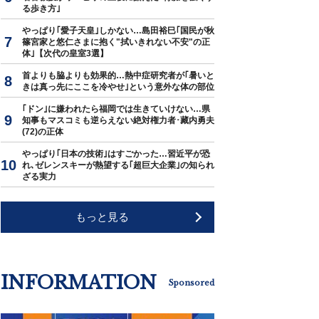
る歩き方｣
やっぱり｢愛子天皇｣しかない…島田裕巳｢国民が秋
篠宮家と悠仁さまに抱く"拭いきれない不安"の正
体｣【次代の皇室3選】
首よりも脇よりも効果的…熱中症研究者が｢暑いと
きは真っ先にここを冷やせ｣という意外な体の部位
｢ドン｣に嫌われたら福岡では生きていけない…県
知事もマスコミも逆らえない絶対権力者･藏内勇夫
(72)の正体
やっぱり｢日本の技術｣はすごかった…習近平が恐
れ､ゼレンスキーが熱望する｢超巨大企業｣の知られ
ざる実力
もっと見る
INFORMATION
Sponsored