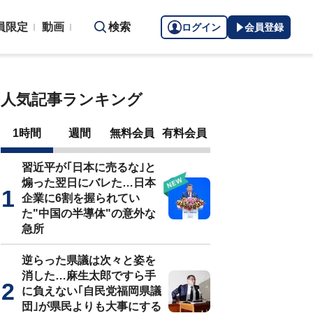
員限定
動画
検索
ログイン
会員登録
人気記事ランキング
1時間
週間
無料会員
有料会員
習近平が｢日本に売るな｣と
煽った翌日にバレた…日本
企業に6割を握られてい
た"中国の半導体"の意外な
急所
逆らった県議は次々と姿を
消した…麻生太郎ですら手
に負えない｢自民党福岡県議
団｣が県民よりも大事にする