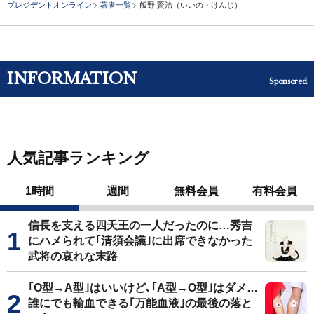
プレジデントオンライン
著者一覧
飯野 賢治（いいの・けんじ）
INFORMATION
Sponsored
人気記事ランキング
1時間
週間
無料会員
有料会員
信長を支える四天王の一人だったのに…秀吉
にハメられて｢清須会議｣に出席できなかった
武将の哀れな末路
｢O型→A型｣はいいけど､｢A型→O型｣はダメ…
誰にでも輸血できる｢万能血液｣の最後の落と