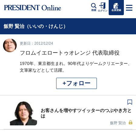
会員登録
検索
ログイン
飯野 賢治（いいの・けんじ）
更新日：2012/12/24
フロムイエロートゥオレンジ 代表取締役
1970年、東京都生まれ。90年代よりゲームクリエーター、
文筆家などとして活躍。
+フォロー
お客さんを増やすツイッターのつぶやき方と
は
飯野 賢治