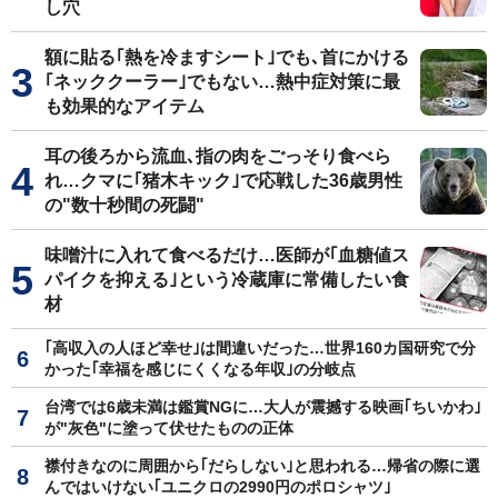
し穴
額に貼る｢熱を冷ますシート｣でも､首にかける
｢ネッククーラー｣でもない…熱中症対策に最
も効果的なアイテム
耳の後ろから流血､指の肉をごっそり食べら
れ…クマに｢猪木キック｣で応戦した36歳男性
の"数十秒間の死闘"
味噌汁に入れて食べるだけ…医師が｢血糖値ス
パイクを抑える｣という冷蔵庫に常備したい食
材
｢高収入の人ほど幸せ｣は間違いだった…世界160カ国研究で分
かった｢幸福を感じにくくなる年収｣の分岐点
台湾では6歳未満は鑑賞NGに…大人が震撼する映画｢ちいかわ｣
が"灰色"に塗って伏せたものの正体
襟付きなのに周囲から｢だらしない｣と思われる…帰省の際に選
んではいけない｢ユニクロの2990円のポロシャツ｣