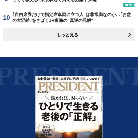
｢自由席券だけで指定席車両に立つ人｣は非常識なのか…｢お盆
の大混雑｣をさばくJR東海の"真逆の見解"
もっと見る