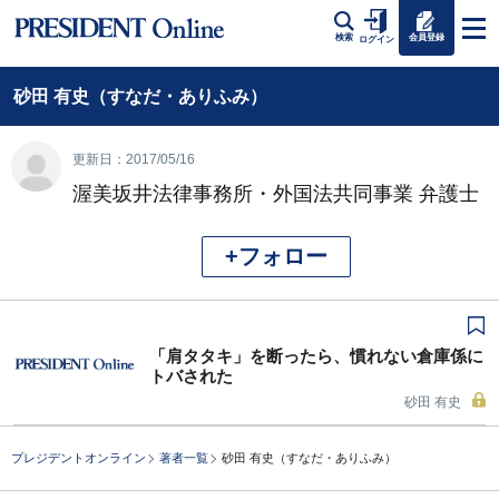
会員登録
検索
ログイン
砂田 有史（すなだ・ありふみ）
更新日：2017/05/16
渥美坂井法律事務所・外国法共同事業 弁護士
+フォロー
「肩タタキ」を断ったら、慣れない倉庫係に
トバされた
砂田 有史
プレジデントオンライン
著者一覧
砂田 有史（すなだ・ありふみ）