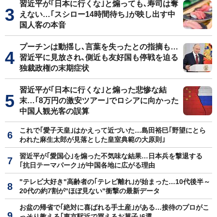
習近平が｢日本に行くな｣と煽っても､寿司は奪
えない…｢スシロー14時間待ち｣が映し出す中
国人客の本音
プーチンは動揺し､言葉を失ったとの指摘も…
習近平に見放され､側近も友好国も停戦を迫る
独裁政権の末期症状
習近平が｢日本に行くな｣と煽った悲惨な結
末…｢8万円の激安ツアー｣でロシアに向かった
中国人観光客の誤算
これで｢愛子天皇｣はかえって近づいた…島田裕巳｢野望にとら
われた麻生太郎が見落とした皇室典範の大原則｣
習近平が｢愛国心｣を煽った不気味な結果…日本兵を撃退する
｢抗日テーマパーク｣が中国各地に広がる理由
"テレビ大好き"高齢者の｢テレビ離れ｣が始まった…10代後半～
20代の約7割が"ほぼ見ない"衝撃の最新データ
お盆の帰省で｢絶対に喜ばれる手土産｣がある…接待のプロがこ
っそり教える｢東京駅近で買えるお菓子｣6選