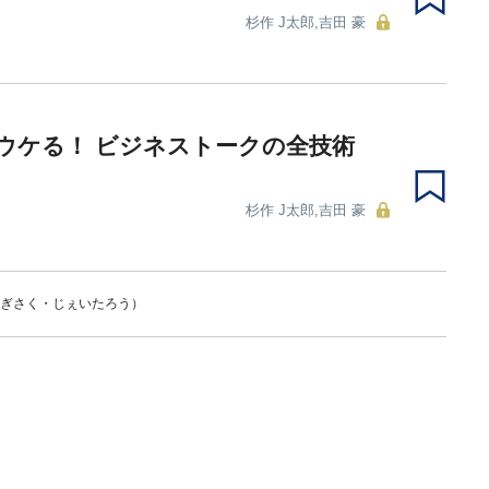
杉作 J太郎,吉田 豪
％ウケる！ ビジネストークの全技術
杉作 J太郎,吉田 豪
すぎさく・じぇいたろう）