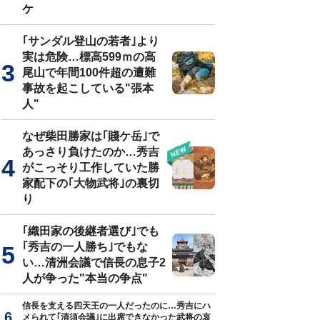
ケ
｢サンダル登山の若者｣より
実は危険…標高599ｍの高
尾山で年間100件超の遭難
事故を起こしている"張本
人"
なぜ柴田勝家は｢賤ケ岳｣で
あっさり負けたのか…秀吉
がこっそり工作していた勝
家配下の｢大物武将｣の裏切
り
｢織田家の後継者選び｣でも
｢秀吉の一人勝ち｣でもな
い…清洲会議で信長の息子2
人が争った"本当の争点"
信長を支える四天王の一人だったのに…秀吉にハ
メられて｢清須会議｣に出席できなかった武将の哀