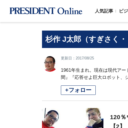
人気記事
ビジ
杉作 J太郎（すぎさく
更新日：2017/08/25
1961年生まれ。現在は現代ア
間』『応答せよ巨大ロボット、
+フォロー
120
【2】