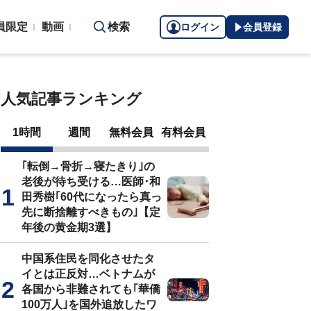
員限定
動画
検索
ログイン
会員登録
人気記事ランキング
1時間
週間
無料会員
有料会員
｢転倒→骨折→寝たきり｣の
老後が待ち受ける…医師･和
田秀樹｢60代になったら真っ
先に断捨離すべきもの｣【定
年後の黄金期3選】
中国系住民を同化させたタ
イとは正反対…ベトナムが
各国から非難されても｢華僑
100万人｣を国外追放したワ