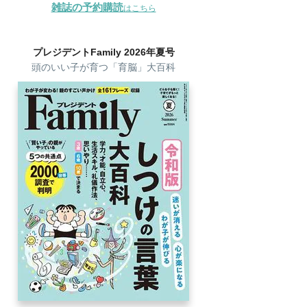
雑誌の予約購読
はこちら
プレジデントFamily 2026年夏号
頭のいい子が育つ「育脳」大百科