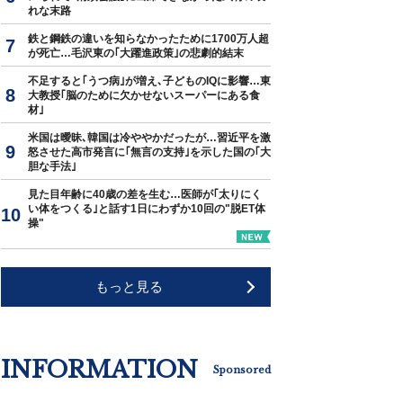
れな末路
鉄と鋼鉄の違いを知らなかったために1700万人超
が死亡…毛沢東の｢大躍進政策｣の悲劇的結末
不足すると｢うつ病｣が増え､子どものIQに影響…東
大教授｢脳のために欠かせないスーパーにある食
材｣
米国は曖昧､韓国は冷ややかだったが…習近平を激
怒させた高市発言に｢無言の支持｣を示した国の｢大
胆な手法｣
見た目年齢に40歳の差を生む…医師が｢太りにく
い体をつくる｣と話す1日にわずか10回の"脱ET体
操"
もっと見る
INFORMATION
Sponsored