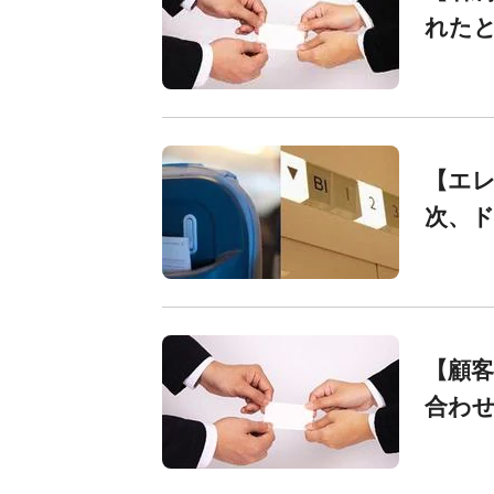
れた
【エ
次、
【顧客
合わ