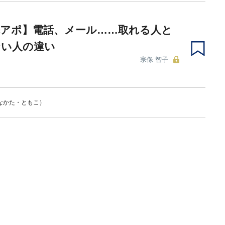
先アポ】電話、メール……取れる人と
ない人の違い
宗像 智子
なかた・ともこ）