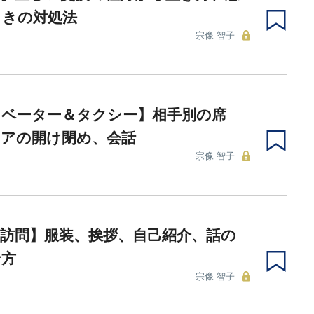
ときの対処法
宗像 智子
レベーター＆タクシー】相手別の席
ドアの開け閉め、会話
宗像 智子
訪問】服装、挨拶、自己紹介、話の
せ方
宗像 智子