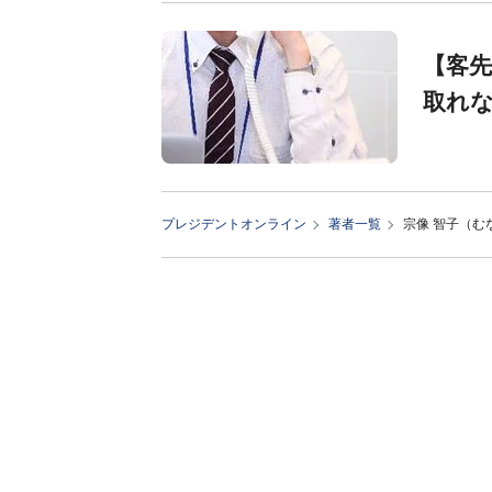
【客
取れ
プレジデントオンライン
著者一覧
宗像 智子（む