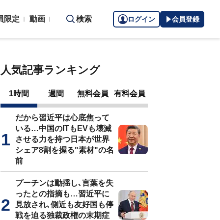
員限定
動画
検索
ログイン
会員登録
人気記事ランキング
1時間
週間
無料会員
有料会員
だから習近平は心底焦って
いる…中国のITもEVも壊滅
させる力を持つ日本が世界
シェア8割を握る"素材"の名
前
プーチンは動揺し､言葉を失
ったとの指摘も…習近平に
見放され､側近も友好国も停
戦を迫る独裁政権の末期症