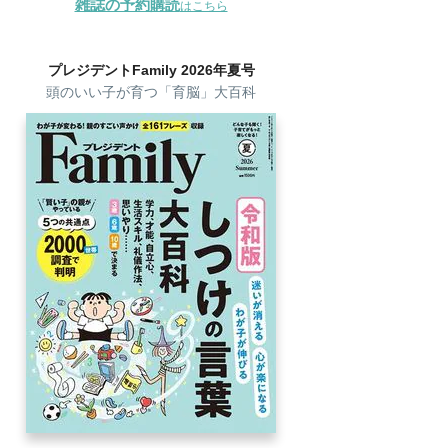
雑誌の予約購読
はこちら
プレジデントFamily 2026年夏号
頭のいい子が育つ「育脳」大百科