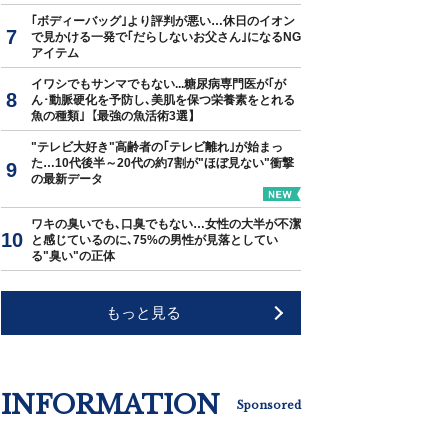
｢ボディーバッグ｣より評判が悪い…休日のイオン
で見かける一発で｢だらしないお父さん｣になるNG
アイテム
イワシでもサンマでもない...糖尿病専門医が｢が
ん･動脈硬化を予防し､美肌を保つ栄養素をとれる
魚の種類｣【最強の魚活術3選】
"テレビ大好き"高齢者の｢テレビ離れ｣が始まっ
た…10代後半～20代の約7割が"ほぼ見ない"衝撃
の最新データ
ワキの臭いでも､口臭でもない…女性の大半が不潔
と感じているのに､75%の男性が見落としてい
る"臭い"の正体
もっと見る
INFORMATION
Sponsored