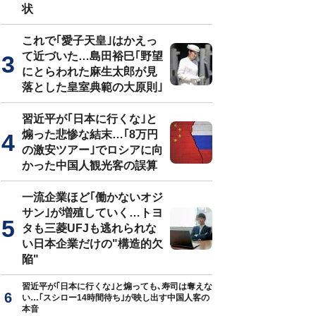
状
これで｢愛子天皇｣はかえっ
て近づいた…島田裕巳｢野望
にとらわれた麻生太郎が見
落とした皇室典範の大原則｣
習近平が｢日本に行くな｣と
煽った悲惨な結末…｢8万円
の激安ツアー｣でロシアに向
かった中国人観光客の誤算
一流企業ほど｢働かないオジ
サン｣が増殖していく…トヨ
タも三菱UFJも逃れられな
い日本企業だけの"構造的欠
陥"
習近平が｢日本に行くな｣と煽っても､寿司は奪えな
い…｢スシロー14時間待ち｣が映し出す中国人客の
本音