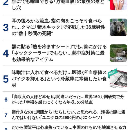
誰にでも輸血できる｢万能血液｣の最後の落と
し穴
耳の後ろから流血､指の肉をごっそり食べら
れ…クマに｢猪木キック｣で応戦した36歳男性
の"数十秒間の死闘"
額に貼る｢熱を冷ますシート｣でも､首にかける
｢ネッククーラー｣でもない…熱中症対策に最
も効果的なアイテム
味噌汁に入れて食べるだけ…医師が｢血糖値ス
パイクを抑える｣という冷蔵庫に常備したい食
材
｢高収入の人ほど幸せ｣は間違いだった…世界160カ国研究で分
かった｢幸福を感じにくくなる年収｣の分岐点
襟付きなのに周囲から｢だらしない｣と思われる…帰省の際に選
んではいけない｢ユニクロの2990円のポロシャツ｣
だから習近平は心底焦っている…中国のITもEVも壊滅させる力