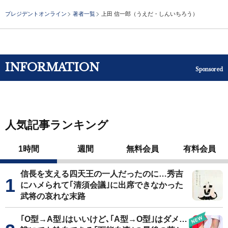
プレジデントオンライン
著者一覧
上田 信一郎（うえだ・しんいちろう）
INFORMATION
Sponsored
人気記事ランキング
1時間
週間
無料会員
有料会員
信長を支える四天王の一人だったのに…秀吉
にハメられて｢清須会議｣に出席できなかった
武将の哀れな末路
｢O型→A型｣はいいけど､｢A型→O型｣はダメ…