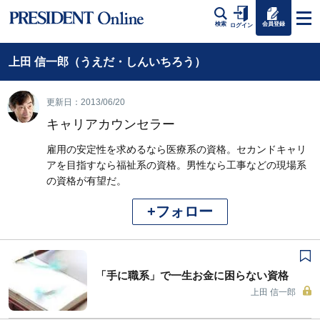
会員登録
検索
ログイン
上田 信一郎（うえだ・しんいちろう）
更新日：2013/06/20
キャリアカウンセラー
雇用の安定性を求めるなら医療系の資格。セカンドキャリ
アを目指すなら福祉系の資格。男性なら工事などの現場系
の資格が有望だ。
+フォロー
「手に職系」で一生お金に困らない資格
上田 信一郎