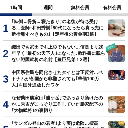
1時間
週間
無料会員
有料会員
｢転倒→骨折→寝たきり｣の老後が待ち受け
る…医師･和田秀樹｢60代になったら真っ先に
断捨離すべきもの｣【定年後の黄金期3選】
織田でも武田でも上杉でもない…信長より20
年早く｢最初の天下人｣になった､教科書に載ら
ない戦国武将の名前【豊臣兄弟！3選】
中国系住民を同化させたタイとは正反対…ベ
トナムが各国から非難されても｢華僑100万
人｣を国外追放したワケ
なぜ柴田勝家は｢賤ケ岳｣であっさり負けたの
か…秀吉がこっそり工作していた勝家配下の
｢大物武将｣の裏切り
｢サンダル登山の若者｣より実は危険…標高