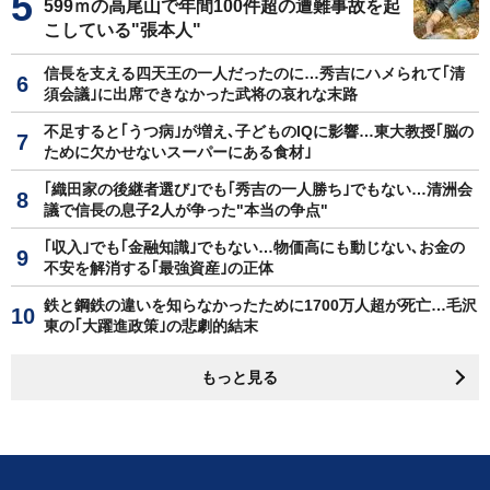
599ｍの高尾山で年間100件超の遭難事故を起
こしている"張本人"
信長を支える四天王の一人だったのに…秀吉にハメられて｢清
須会議｣に出席できなかった武将の哀れな末路
不足すると｢うつ病｣が増え､子どものIQに影響…東大教授｢脳の
ために欠かせないスーパーにある食材｣
｢織田家の後継者選び｣でも｢秀吉の一人勝ち｣でもない…清洲会
議で信長の息子2人が争った"本当の争点"
｢収入｣でも｢金融知識｣でもない…物価高にも動じない､お金の
不安を解消する｢最強資産｣の正体
鉄と鋼鉄の違いを知らなかったために1700万人超が死亡…毛沢
東の｢大躍進政策｣の悲劇的結末
もっと見る