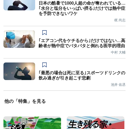
日本の酷暑で1000人超の命が奪われている…
｢水分と塩分をいっぱい摂る｣だけでは熱中症
を予防できないワケ
梶 尚志
｢エアコン代をケチるから｣だけではない…高
齢者が熱中症でバタバタと倒れる医学的理由
中村 大輔
｢最悪の場合は死に至る｣スポーツドリンクの
飲み過ぎが引き起こす悲劇
池井 佑丞
他の「特集」を見る