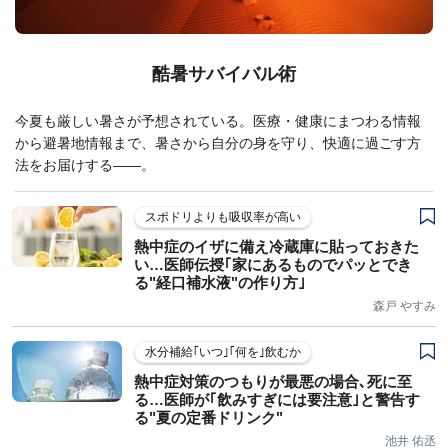
酷暑サバイバル術
今夏も厳しい暑さが予想されている。医療・健康にまつわる情報
から避暑地情報まで、暑さから自分の身を守り、快適に過ごす方
法をお届けする――。
スポドリよりも吸収率が高い
熱中症のイザに備え冷蔵庫に貼っておきた
い…医師伝授｢家にあるものでパッとでき
る"経口補水液"の作り方｣
森戸 やすみ
水分補給｢いつ｣｢何を｣飲むか
熱中症対策のつもりが最悪の場合､死に至
る…医師が｢飲みすぎには要注意｣と警告す
る"夏の定番ドリンク"
池井 佑丞