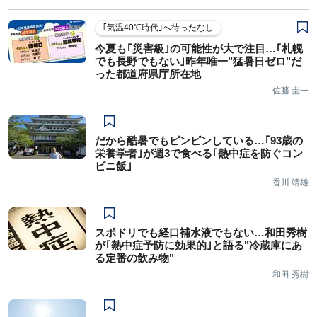
｢気温40℃時代｣へ待ったなし
今夏も｢災害級｣の可能性が大で注目…｢札幌
でも長野でもない｣昨年唯一"猛暑日ゼロ"だ
った都道府県庁所在地
佐藤 圭一
だから酷暑でもピンピンしている…｢93歳の
栄養学者｣が週3で食べる｢熱中症を防ぐコン
ビニ飯｣
香川 靖雄
スポドリでも経口補水液でもない…和田秀樹
が｢熱中症予防に効果的｣と語る"冷蔵庫にあ
る定番の飲み物"
和田 秀樹