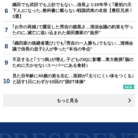
織田でも武田でも上杉でもない…信長より20年早く｢最初の天
下人｣になった､教科書に載らない戦国武将の名前【豊臣兄弟！
3選】
｢お市の再婚｣で露呈した秀吉の腹黒さ…清須会議の約束を守っ
たのに､滅亡に追い込まれた柴田勝家の"急所"
｢織田家の後継者選び｣でも｢秀吉の一人勝ち｣でもない…清洲会
議で信長の息子2人が争った"本当の争点"
不足すると｢うつ病｣が増え､子どものIQに影響…東大教授｢脳の
ために欠かせないスーパーにある食材｣
見た目年齢に40歳の差を生む…医師が｢太りにくい体をつくる｣
と話す1日にわずか10回の"脱ET体操"
もっと見る