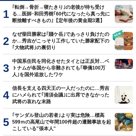
｢転倒→骨折→寝たきり｣の老後が待ち受け
る…医師･和田秀樹｢60代になったら真っ先に
断捨離すべきもの｣【定年後の黄金期3選】
なぜ柴田勝家は｢賤ケ岳｣であっさり負けたの
か…秀吉がこっそり工作していた勝家配下の
｢大物武将｣の裏切り
中国系住民を同化させたタイとは正反対…ベ
トナムが各国から非難されても｢華僑100万
人｣を国外追放したワケ
信長を支える四天王の一人だったのに…秀吉
にハメられて｢清須会議｣に出席できなかった
武将の哀れな末路
｢サンダル登山の若者｣より実は危険…標高
599ｍの高尾山で年間100件超の遭難事故を起
こしている"張本人"