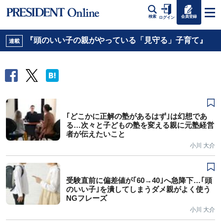
会員登録
検索
ログイン
『頭のいい子の親がやっている「見守る」子育て』
連載
｢どこかに正解の塾があるはず｣は幻想であ
る…次々と子どもの塾を変える親に元塾経営
者が伝えたいこと
小川 大介
受験直前に偏差値が｢60→40｣へ急降下…｢頭
のいい子｣を潰してしまうダメ親がよく使う
NGフレーズ
小川 大介