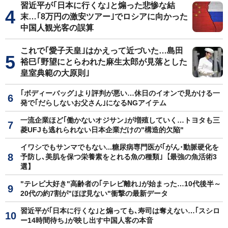
習近平が｢日本に行くな｣と煽った悲惨な結
末…｢8万円の激安ツアー｣でロシアに向かった
中国人観光客の誤算
これで｢愛子天皇｣はかえって近づいた…島田
裕巳｢野望にとらわれた麻生太郎が見落とした
皇室典範の大原則｣
｢ボディーバッグ｣より評判が悪い…休日のイオンで見かける一
発で｢だらしないお父さん｣になるNGアイテム
一流企業ほど｢働かないオジサン｣が増殖していく…トヨタも三
菱UFJも逃れられない日本企業だけの"構造的欠陥"
イワシでもサンマでもない...糖尿病専門医が｢がん･動脈硬化を
予防し､美肌を保つ栄養素をとれる魚の種類｣【最強の魚活術3
選】
"テレビ大好き"高齢者の｢テレビ離れ｣が始まった…10代後半～
20代の約7割が"ほぼ見ない"衝撃の最新データ
習近平が｢日本に行くな｣と煽っても､寿司は奪えない…｢スシロ
ー14時間待ち｣が映し出す中国人客の本音