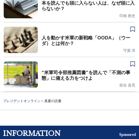
本を読んでも頭に入らない人は、なぜ頭に入
らないか？
印南 敦史
人を動かす米軍の新戦略「OODA」（ウー
ダ）とは何か？
守屋 淳
“米軍司令部推薦図書”を読んで「不測の事
態」に備える力をつけよ
部谷 直亮
プレジデントオンライン
真夏の読書
INFORMATION
Sponsored