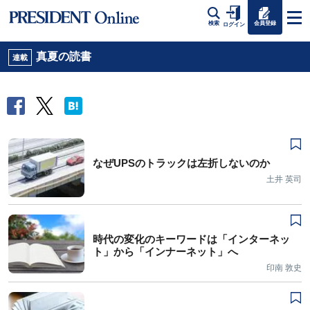
会員登録
検索
ログイン
真夏の読書
連載
なぜUPSのトラックは左折しないのか
土井 英司
時代の変化のキーワードは「インターネッ
ト」から「インナーネット」へ
印南 敦史