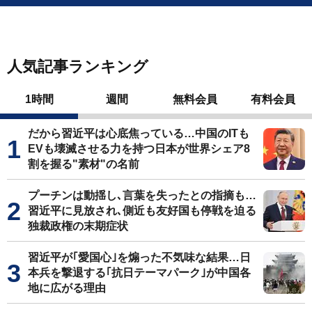
人気記事ランキング
1時間
週間
無料会員
有料会員
だから習近平は心底焦っている…中国のITも
EVも壊滅させる力を持つ日本が世界シェア8
割を握る"素材"の名前
プーチンは動揺し､言葉を失ったとの指摘も…
習近平に見放され､側近も友好国も停戦を迫る
独裁政権の末期症状
習近平が｢愛国心｣を煽った不気味な結果…日
本兵を撃退する｢抗日テーマパーク｣が中国各
地に広がる理由