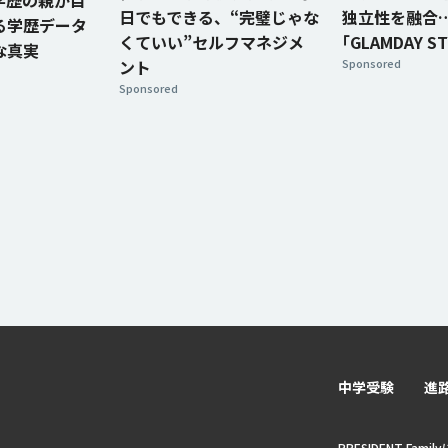
低学歴の親が目
日でもできる、“完璧じゃな
独立性を融合
る学歴データ
くていい”セルフマネジメ
｢GLAMDAY S
な真実
ント
Sponsored
Sponsored
中学受験
進
PRESIDENT Fami