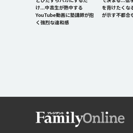
とひたすらバカにするだ
で決まる...
け...中高生が熱中する
を背けたくな
YouTube動画に塾講師が抱
が示す不都合
く強烈な違和感