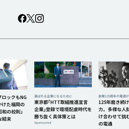
ブロックもNG
選ばれる企業になるために
創業125周年の電通
東京都｢HTT取組推進宣言
125年磨き続
れかけた福岡の
企業｣登録で環境配慮時代を
力。多様な人
昭和の校則」
勝ち抜く具体策とは
け合わせて挑
な結末
Sponsored
の電通