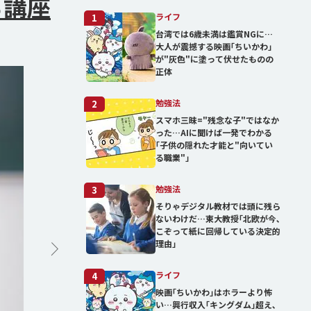
る講座
ライフ
1
台湾では6歳未満は鑑賞NGに…
大人が震撼する映画｢ちいかわ｣
が"灰色"に塗って伏せたものの
正体
勉強法
2
スマホ三昧="残念な子"ではなか
った…AIに聞けば一発でわかる
｢子供の隠れた才能と"向いてい
る職業"｣
勉強法
3
そりゃデジタル教材では頭に残ら
ないわけだ…東大教授｢北欧が今､
こぞって紙に回帰している決定的
理由」
ライフ
4
映画｢ちいかわ｣はホラーより怖
い…興行収入｢キングダム｣超え､