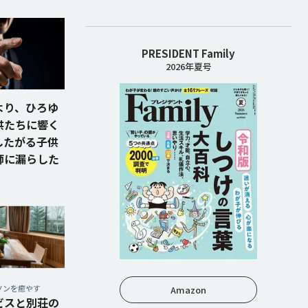
PRESIDENT Family
2026年夏号
より、ひろゆ
供たちに響く
破したがる子供
師に漏らした
ソンを癒やす
Amazon
ビスと別荘の