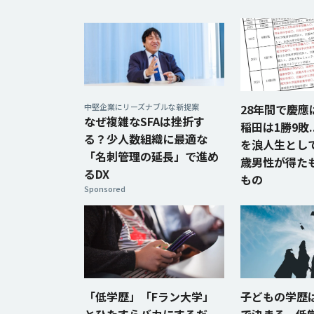
中堅企業にリーズナブルな新提案
28年間で慶應
なぜ複雑なSFAは挫折す
稲田は1勝9敗.
る？少人数組織に最適な
を浪人生として
「名刺管理の延長」で進め
歳男性が得た
るDX
もの
Sponsored
「低学歴」「Fラン大学」
子どもの学歴