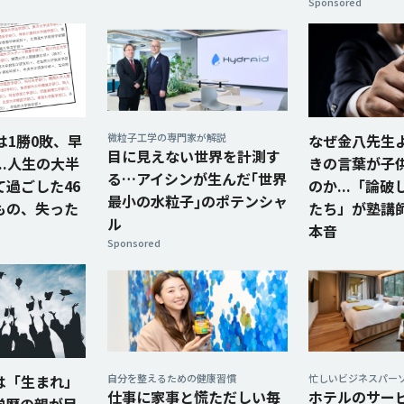
Sponsored
は1勝0敗、早
微粒子工学の専門家が解説
なぜ金八先生
目に見えない世界を計測す
..人生の大半
きの言葉が子
る…アイシンが生んだ｢世界
過ごした46
のか...「論
最小の水粒子｣のポテンシャ
もの、失った
たち」が塾講
ル
本音
Sponsored
は「生まれ」
自分を整えるための健康習慣
忙しいビジネスパー
仕事に家事と慌ただしい毎
ホテルのサー