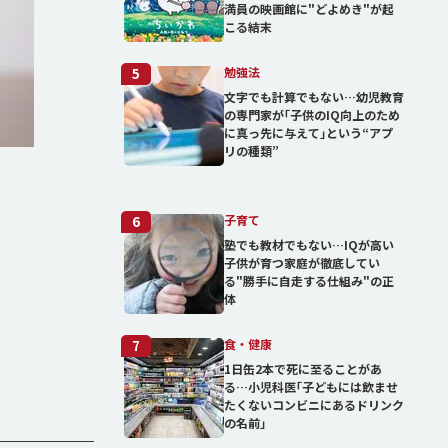
満員の映画館に"どよめき"が起
こる結末
勉強法
5
文字でも計算でもない…幼児教育
の専門家が｢子供のIQ向上のため
に真っ先に与えて｣という“アプ
リの種類”
子育て
6
塾でも教材でもない…IQが高い
子供が育つ家庭が徹底してい
る"勝手に自走する仕組み"の正
体
食・健康
7
1日缶2本で死に至ることがあ
る…小児科医｢子どもには飲ませ
たくないコンビニにあるドリンク
の名前｣