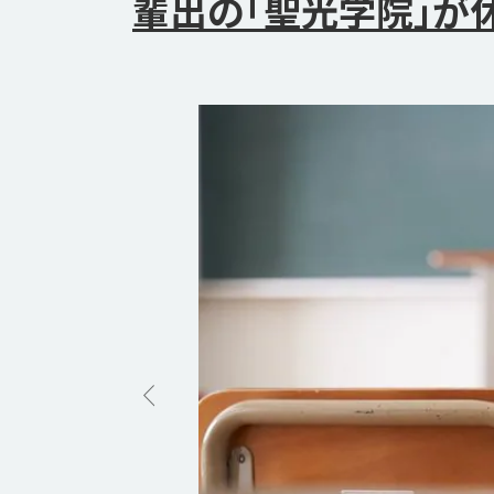
輩出の｢聖光学院｣が