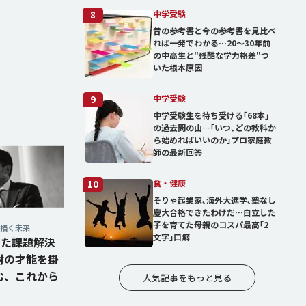
中学受験
8
昔の参考書と今の参考書を見比べ
れば一発でわかる…20～30年前
の中高生と"残酷な学力格差"つ
いた根本原因
中学受験
9
中学受験生を待ち受ける｢68本｣
の過去問の山…｢いつ､どの教科か
ら始めればいいのか｣プロ家庭教
師の最新回答
食・健康
10
そりゃ起業家､海外大進学､塾なし
慶大合格できたわけだ…自立した
子を育てた母親のコスパ最高｢2
が描く未来
文字｣口癖
けた課題解決
財の才能を掛
む、これから
人気記事をもっと見る