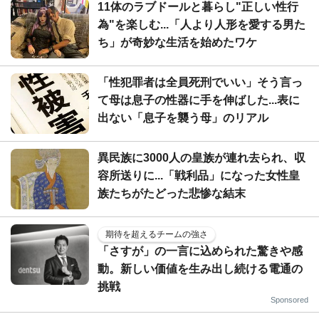
11体のラブドールと暮らし"正しい性行
為"を楽しむ...「人より人形を愛する男た
ち」が奇妙な生活を始めたワケ
「性犯罪者は全員死刑でいい」そう言っ
て母は息子の性器に手を伸ばした...表に
出ない「息子を襲う母」のリアル
異民族に3000人の皇族が連れ去られ、収
容所送りに...「戦利品」になった女性皇
族たちがたどった悲惨な結末
期待を超えるチームの強さ
「さすが」の一言に込められた驚きや感
動。新しい価値を生み出し続ける電通の
挑戦
Sponsored