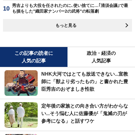
秀吉よりも大役を任されたのに､使い捨てに…｢清須会議｣で最
も損をした"織田家ナンバー2の武将"の転落劇
もっと見る
この記事の読者に
政治・経済の
人気の記事
人気記事
NHK大河ではとても放送できない...宣教
師に「獣より劣ったもの」と書かれた豊
臣秀吉のおぞましき性欲
定年後の家族との向き合い方がわからな
い...そう悩む人に佐藤優が「鬼滅の刃が
参考になる」と話すワケ