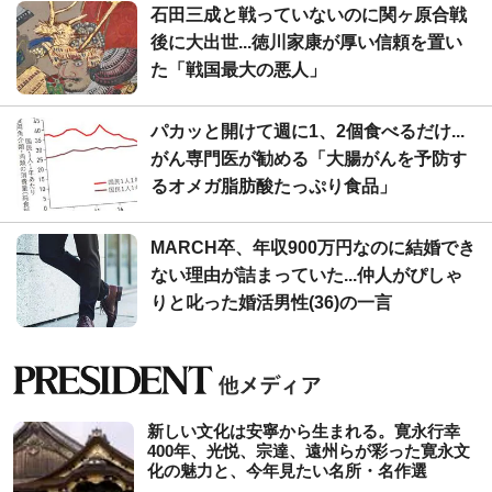
石田三成と戦っていないのに関ヶ原合戦
後に大出世...徳川家康が厚い信頼を置い
た「戦国最大の悪人」
パカッと開けて週に1、2個食べるだけ...
がん専門医が勧める「大腸がんを予防す
るオメガ脂肪酸たっぷり食品」
MARCH卒、年収900万円なのに結婚でき
ない理由が詰まっていた...仲人がぴしゃ
りと叱った婚活男性(36)の一言
新しい文化は安寧から生まれる。寛永行幸
400年、光悦、宗達、遠州らが彩った寛永文
化の魅力と、今年見たい名所・名作選