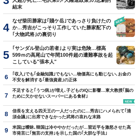
人超が死亡…毛沢東の｢大躍進政策｣の悲劇的
結末
なぜ柴田勝家は｢賤ケ岳｣であっさり負けたの
か…秀吉がこっそり工作していた勝家配下の
｢大物武将｣の裏切り
｢サンダル登山の若者｣より実は危険…標高
599ｍの高尾山で年間100件超の遭難事故を起
こしている"張本人"
｢収入｣でも｢金融知識｣でもない…物価高にも動じない､お金の
不安を解消する｢最強資産｣の正体
不足すると｢うつ病｣が増え､子どものIQに影響…東大教授｢脳の
ために欠かせないスーパーにある食材｣
信長を支える四天王の一人だったのに…秀吉にハメられて｢清
須会議｣に出席できなかった武将の哀れな末路
米国は曖昧､韓国は冷ややかだったが…習近平を激怒させた高
市発言に｢無言の支持｣を示した国の｢大胆な手法｣