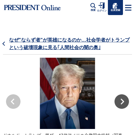
会員登録
検索
ログイン
なぜ"ならず者"が英雄になるのか…社会学者がトランプ
という破壊現象に見る｢人間社会の闇の奥｣