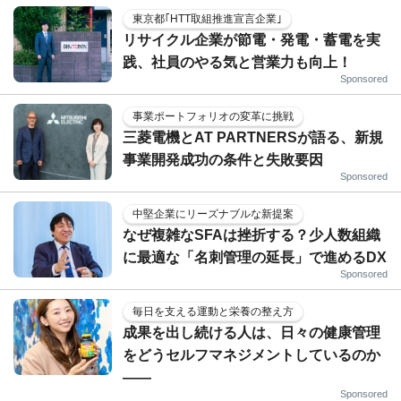
東京都｢HTT取組推進宣言企業｣
リサイクル企業が節電・発電・蓄電を実
践、社員のやる気と営業力も向上！
Sponsored
事業ポートフォリオの変革に挑戦
三菱電機とAT PARTNERSが語る、新規
事業開発成功の条件と失敗要因
Sponsored
中堅企業にリーズナブルな新提案
なぜ複雑なSFAは挫折する？少人数組織
に最適な「名刺管理の延長」で進めるDX
Sponsored
毎日を支える運動と栄養の整え方
成果を出し続ける人は、日々の健康管理
をどうセルフマネジメントしているのか
——
Sponsored