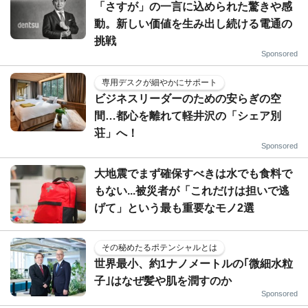
「さすが」の一言に込められた驚きや感
動。新しい価値を生み出し続ける電通の
挑戦
Sponsored
専用デスクが細やかにサポート
ビジネスリーダーのための安らぎの空
間…都心を離れて軽井沢の「シェア別
荘」へ！
Sponsored
大地震でまず確保すべきは水でも食料で
もない...被災者が「これだけは担いで逃
げて」という最も重要なモノ2選
その秘めたるポテンシャルとは
世界最小、約1ナノメートルの｢微細水粒
子｣はなぜ髪や肌を潤すのか
Sponsored