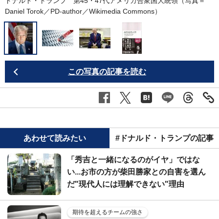
ドナルド・トランプ 第45・47代アメリカ合衆国大統領（写真＝
Daniel Torok／PD-author／
Wikimedia Commons
）
この写真の記事を読む
あわせて読みたい
#ドナルド・トランプの記事
「秀吉と一緒になるのがイヤ」ではな
い...お市の方が柴田勝家との自害を選ん
だ"現代人には理解できない"理由
期待を超えるチームの強さ