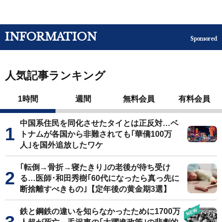
INFORMATION
Sponsored
人気記事ランキング
1時間
週間
無料会員
有料会員
中国系住民を同化させたタイとは正反対…ベ
トナムが各国から非難されても｢華僑100万
人｣を国外追放したワケ
｢転倒→骨折→寝たきり｣の老後が待ち受け
る…医師･和田秀樹｢60代になったら真っ先に
断捨離すべきもの｣【定年後の黄金期3選】
鉄と鋼鉄の違いを知らなかったために1700万