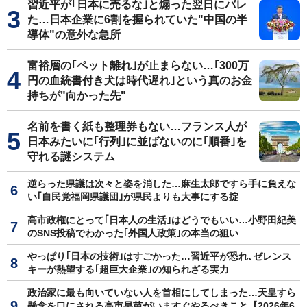
習近平が｢日本に売るな｣と煽った翌日にバレ
た…日本企業に6割を握られていた"中国の半
導体"の意外な急所
富裕層の｢ペット離れ｣が止まらない…｢300万
円の血統書付き犬は時代遅れ｣という真のお金
持ちが"向かった先"
名前を書く紙も整理券もない…フランス人が
日本みたいに｢行列｣に並ばないのに｢順番｣を
守れる謎システム
逆らった県議は次々と姿を消した…麻生太郎ですら手に負えな
い｢自民党福岡県議団｣が県民よりも大事にする掟
高市政権にとって｢日本人の生活｣はどうでもいい…小野田紀美
のSNS投稿でわかった｢外国人政策｣の本当の狙い
やっぱり｢日本の技術｣はすごかった…習近平が恐れ､ゼレンス
キーが熱望する｢超巨大企業｣の知られざる実力
政治家に最も向いていない人を首相にしてしまった…天皇すら
懸念を口にされる高市早苗がいますぐやるべきこと【2026年6