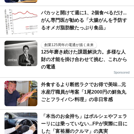
パカッと開けて週に1、2個食べるだけ...
がん専門医が勧める「大腸がんを予防す
るオメガ脂肪酸たっぷり食品」
創業125周年の電通が描く未来
125年磨き続けた課題解決力。多様な人
財の才能を掛け合わせて挑む、これから
の電通
Sponsored
外食するより断然ラクでお得で美味...元
水産庁職員が考案「1尾2000円の鮮魚丸
ごとフライパン料理」の非日常感
「本当のお金持ち」はポルシェやフェラ
ーリには乗っていない...FPが実際に目に
した「富裕層のクルマ」の真実