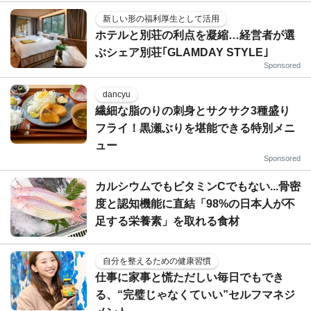
新しい形の福利厚生として活用
ホテルと別荘の利点を凝縮…経営者が選
ぶシェア別荘｢GLAMDAY STYLE｣
Sponsored
dancyu
繊細な脂のりの刺身とサクサク3種盛り
フライ！黒瀬ぶりを堪能できる特別メニ
ュー
Sponsored
カルシウムでもビタミンCでもない...骨密
度と認知機能に直結「98%の日本人が不
足する栄養素」を取れる食材
自分を整えるための健康習慣
仕事に家事と慌ただしい毎日でもでき
る、“完璧じゃなくていい”セルフマネジ