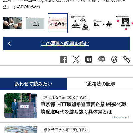
出所＝『
一番効率的な成果の出し方がわかる 図解 デキる人の思考
法
』（KADOKAWA）
この写真の記事を読む
あわせて読みたい
#思考法の記事
選ばれる企業になるために
東京都｢HTT取組推進宣言企業｣登録で環
境配慮時代を勝ち抜く具体策とは
Sponsored
微粒子工学の専門家が解説