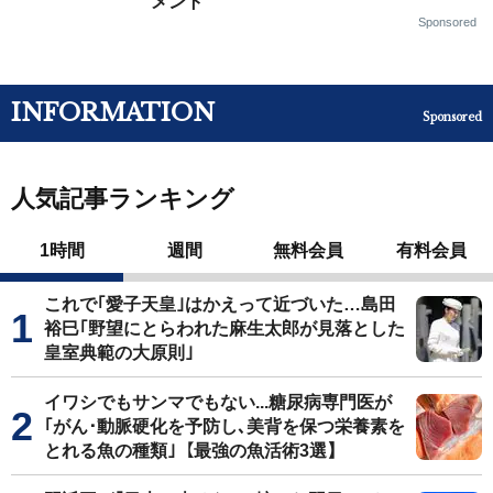
メント
Sponsored
INFORMATION
Sponsored
人気記事ランキング
1時間
週間
無料会員
有料会員
これで｢愛子天皇｣はかえって近づいた…島田
裕巳｢野望にとらわれた麻生太郎が見落とした
皇室典範の大原則｣
イワシでもサンマでもない...糖尿病専門医が
｢がん･動脈硬化を予防し､美背を保つ栄養素を
とれる魚の種類｣【最強の魚活術3選】