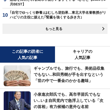
月BEST】
｢自宅でゆっくり静養｣はむしろ逆効果…東北大学名誉教授がリ
ハビリの主役に据えた｢腎臓を強くする歩き方｣
もっと見る
この記事の読者に
キャリアの
人気の記事
人気記事
ギャンブルでも、旅行でも、美術品収集
でもない...和田秀樹が手を出すなという
「世の中で一番金のかかる趣味」
小泉進次郎氏でも、高市早苗氏でもな
い...いま自民党内で急浮上している「次
の首相」有力候補の意外な名前