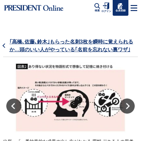
会員登録
検索
ログイン
｢高橋､佐藤､鈴木｣もらった名刺3枚を瞬時に覚えられる
か…頭のいい人がやっている｢名前を忘れない裏ワザ｣