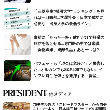
「三菱商事"採用大学"ランキング」を見
れば一目瞭然...学歴社会・日本で成功に
必要な「出身大学の最低ライン」
食前に「たった一杯」飲むだけで肝臓の
脂肪を落とせる...専門医の中では常識
「食物繊維、発酵食品」あと一つは?
バフェットも「現金は危険だ」と警告し
た...オルカンでもS&P500でもない、イ
ンフレ時こそ強さを発揮する「資産」
70モデル超の「スピードマスター」から自分
らしい一本を。日本橋三越でオメガの期間限