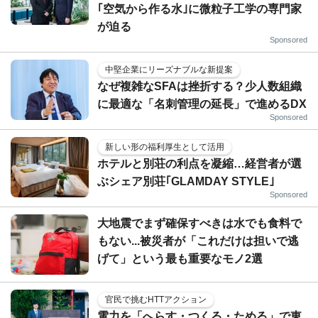
｢空気から作る水｣に微粒子工学の専門家
が迫る
Sponsored
中堅企業にリーズナブルな新提案
なぜ複雑なSFAは挫折する？少人数組織
に最適な「名刺管理の延長」で進めるDX
Sponsored
新しい形の福利厚生として活用
ホテルと別荘の利点を凝縮…経営者が選
ぶシェア別荘｢GLAMDAY STYLE｣
Sponsored
大地震でまず確保すべきは水でも食料で
もない...被災者が「これだけは担いで逃
げて」という最も重要なモノ2選
官民で挑むHTTアクション
電力を「へらす・つくる・ためる」で東