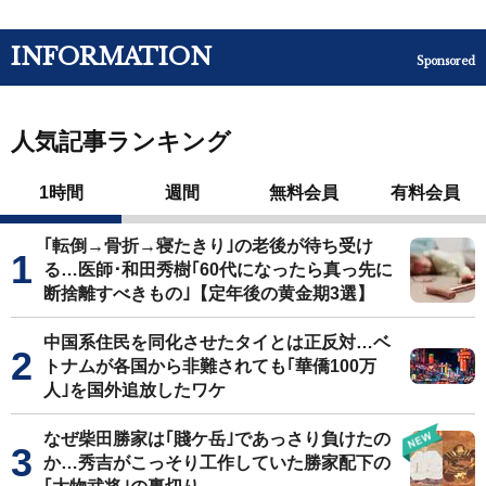
INFORMATION
Sponsored
人気記事ランキング
1時間
週間
無料会員
有料会員
｢転倒→骨折→寝たきり｣の老後が待ち受け
る…医師･和田秀樹｢60代になったら真っ先に
断捨離すべきもの｣【定年後の黄金期3選】
中国系住民を同化させたタイとは正反対…ベ
トナムが各国から非難されても｢華僑100万
人｣を国外追放したワケ
なぜ柴田勝家は｢賤ケ岳｣であっさり負けたの
か…秀吉がこっそり工作していた勝家配下の