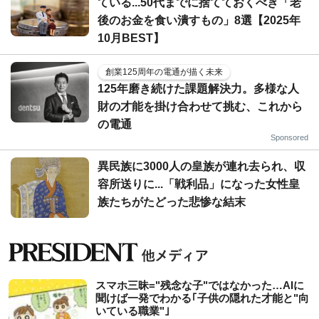
ている...50代までに捨てておくべき「老
後のお金を食い潰すもの」8選【2025年
10月BEST】
創業125周年の電通が描く未来
125年磨き続けた課題解決力。多様な人
財の才能を掛け合わせて挑む、これから
の電通
Sponsored
異民族に3000人の皇族が連れ去られ、収
容所送りに...「戦利品」になった女性皇
族たちがたどった悲惨な結末
スマホ三昧="残念な子"ではなかった…AIに
聞けば一発でわかる｢子供の隠れた才能と"向
いている職業"｣