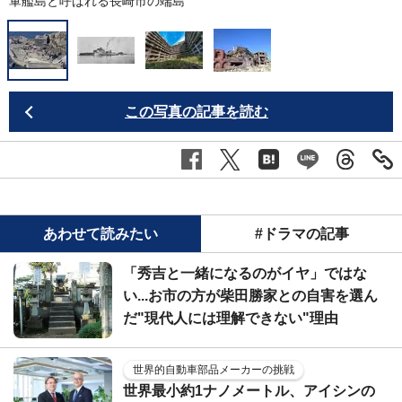
軍艦島と呼ばれる長崎市の端島
系
この写真の記事を読む
あわせて読みたい
#ドラマの記事
「秀吉と一緒になるのがイヤ」ではな
い...お市の方が柴田勝家との自害を選ん
だ"現代人には理解できない"理由
世界的自動車部品メーカーの挑戦
世界最小約1ナノメートル、アイシンの