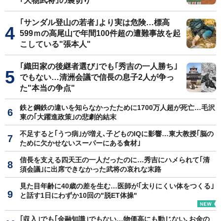
｢大物武将｣の裏切り
｢サンダル登山の若者｣より実は危険…標高
599ｍの高尾山で年間100件超の遭難事故を起
こしている"張本人"
｢織田家の後継者選び｣でも｢秀吉の一人勝ち｣
でもない…清洲会議で信長の息子2人が争っ
た"本当の争点"
鉄と鋼鉄の違いを知らなかったために1700万人超が死亡…毛沢
東の｢大躍進政策｣の悲劇的結末
不足すると｢うつ病｣が増え､子どものIQに影響…東大教授｢脳の
ために欠かせないスーパーにある食材｣
信長を支える四天王の一人だったのに…秀吉にハメられて｢清
須会議｣に出席できなかった武将の哀れな末路
見た目年齢に40歳の差を生む…医師が｢太りにくい体をつくる｣
と話す1日にわずか10回の"脱ET体操"
｢収入｣でも｢金融知識｣でもない…物価高にも動じない､お金の