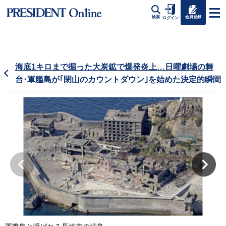
会員登録
検索
ログイン
海底1キロまで掘った大炭鉱で爆発炎上…日曜劇場の舞
台･軍艦島が｢閉山のカウントダウン｣を始めた決定的瞬間