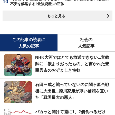
不安を解消する｢最強資産｣の正体
もっと見る
この記事の読者に
社会の
人気の記事
人気記事
NHK大河ではとても放送できない...宣教
師に「獣より劣ったもの」と書かれた豊
臣秀吉のおぞましき性欲
石田三成と戦っていないのに関ヶ原合戦
後に大出世...徳川家康が厚い信頼を置い
た「戦国最大の悪人」
パカッと開けて週に1、2個食べるだけ...