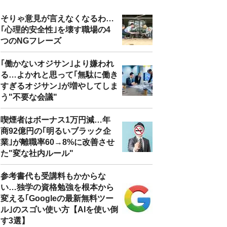
そりゃ意見が言えなくなるわ…
｢心理的安全性｣を壊す職場の4
つのNGフレーズ
｢働かないオジサン｣より嫌われ
る…よかれと思って｢無駄に働き
すぎるオジサン｣が増やしてしま
う"不要な会議"
喫煙者はボーナス1万円減…年
商92億円の｢明るいブラック企
業｣が離職率60→8%に改善させ
た"変な社内ルール"
参考書代も受講料もかからな
い…独学の資格勉強を根本から
変える｢Googleの最新無料ツー
ル｣のスゴい使い方【AIを使い倒
す3選】