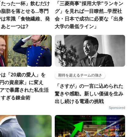
「たった一杯」飲むだけ
「三菱商事"採用大学"ランキン
脂肪を落とせる...専門
グ」を見れば一目瞭然...学歴社
では常識「食物繊維、発
会・日本で成功に必要な「出身
」あと一つは?
大学の最低ライン」
は「20歳の愛人」を
期待を超えるチームの強さ
億円の資産家」に変え
「さすが」の一言に込められた
ロシアで暴露された私生活
驚きや感動。新しい価値を生み
クすぎる錬金術
出し続ける電通の挑戦
Sponsored