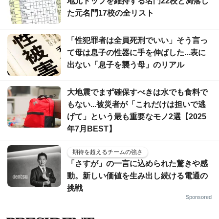
地元トップを維持する名門22校と凋落し
た元名門17校の全リスト
「性犯罪者は全員死刑でいい」そう言っ
て母は息子の性器に手を伸ばした...表に
出ない「息子を襲う母」のリアル
大地震でまず確保すべきは水でも食料で
もない...被災者が「これだけは担いで逃
げて」という最も重要なモノ2選【2025
年7月BEST】
期待を超えるチームの強さ
「さすが」の一言に込められた驚きや感
動。新しい価値を生み出し続ける電通の
挑戦
Sponsored