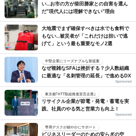
い...お市の方が柴田勝家との自害を選ん
だ"現代人には理解できない"理由
大地震でまず確保すべきは水でも食料で
もない...被災者が「これだけは担いで逃
げて」という最も重要なモノ2選
中堅企業にリーズナブルな新提案
なぜ複雑なSFAは挫折する？少人数組織
に最適な「名刺管理の延長」で進めるDX
Sponsored
東京都｢HTT取組推進宣言企業｣
リサイクル企業が節電・発電・蓄電を実
践、社員のやる気と営業力も向上！
Sponsored
専用デスクが細やかにサポート
ビジネスリーダーのための安らぎの空