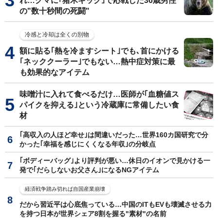
れ…クマに｢猪木キック｣で応戦した36歳男性
の"数十秒間の死闘"
冷感と冷却は全くの別物
額に貼る｢熱を冷ますシート｣でも､首にかける
｢ネッククーラー｣でもない…熱中症対策に最
も効果的なアイテム
味噌汁に入れて食べるだけ…医師が｢血糖値ス
パイクを抑える｣という冷蔵庫に常備したい食
材
｢高収入の人ほど幸せ｣は間違いだった…世界160カ国研究で分
かった｢幸福を感じにくくなる年収｣の分岐点
｢ボディーバッグ｣より評判が悪い…休日のイオンで見かける一
発で｢だらしないお父さん｣になるNGアイテム
経済戦争踏み切れば自国産業崩壊
だから習近平は心底焦っている…中国のITもEVも壊滅させる力
を持つ日本が世界シェア8割を握る"素材"の名前