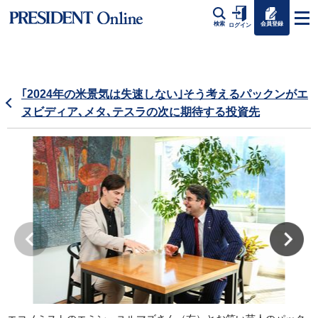
会員登録
検索
ログイン
｢2024年の米景気は失速しない｣そう考えるパックンがエ
ヌビディア､メタ､テスラの次に期待する投資先