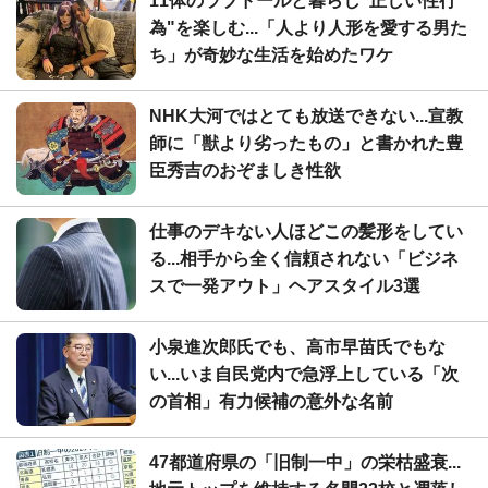
11体のラブドールと暮らし"正しい性行
為"を楽しむ...「人より人形を愛する男た
ち」が奇妙な生活を始めたワケ
NHK大河ではとても放送できない...宣教
師に「獣より劣ったもの」と書かれた豊
臣秀吉のおぞましき性欲
仕事のデキない人ほどこの髪形をしてい
る...相手から全く信頼されない「ビジネ
スで一発アウト」ヘアスタイル3選
小泉進次郎氏でも、高市早苗氏でもな
い...いま自民党内で急浮上している「次
の首相」有力候補の意外な名前
47都道府県の「旧制一中」の栄枯盛衰...