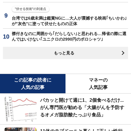
"伏せる技術"の到達点
台湾では6歳未満は鑑賞NGに…大人が震撼する映画｢ちいかわ｣
が"灰色"に塗って伏せたものの正体
襟付きなのに周囲から｢だらしない｣と思われる…帰省の際に選
んではいけない｢ユニクロの2990円のポロシャツ｣
もっと見る
この記事の読者に
マネーの
人気の記事
人気記事
パカッと開けて週に1、2個食べるだけ...
がん専門医が勧める「大腸がんを予防す
るオメガ脂肪酸たっぷり食品」