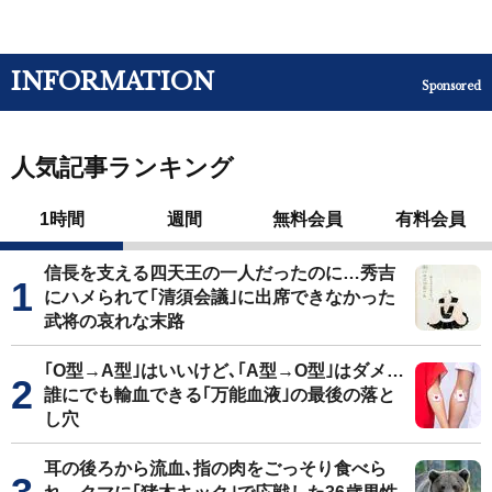
INFORMATION
Sponsored
人気記事ランキング
1時間
週間
無料会員
有料会員
信長を支える四天王の一人だったのに…秀吉
にハメられて｢清須会議｣に出席できなかった
武将の哀れな末路
｢O型→A型｣はいいけど､｢A型→O型｣はダメ…
誰にでも輸血できる｢万能血液｣の最後の落と
し穴
耳の後ろから流血､指の肉をごっそり食べら