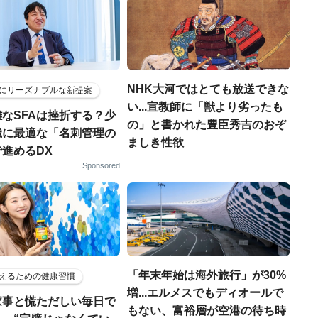
NHK大河ではとても放送できな
にリーズナブルな新提案
い...宣教師に「獣より劣ったも
なSFAは挫折する？少
の」と書かれた豊臣秀吉のおぞ
織に最適な「名刺管理の
ましき性欲
進めるDX
Sponsored
「年末年始は海外旅行」が30%
えるための健康習慣
増...エルメスでもディオールで
家事と慌ただしい毎日で
もない、富裕層が空港の待ち時