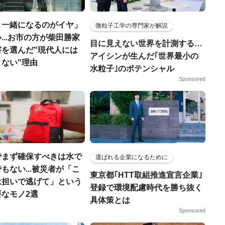
と一緒になるのがイヤ」
微粒子工学の専門家が解説
...お市の方が柴田勝家
目に見えない世界を計測する…
害を選んだ"現代人には
アイシンが生んだ｢世界最小の
ない"理由
水粒子｣のポテンシャル
Sponsored
でまず確保すべきは水で
選ばれる企業になるために
もない...被災者が「こ
東京都｢HTT取組推進宣言企業｣
は担いで逃げて」という
登録で環境配慮時代を勝ち抜く
なモノ2選
具体策とは
Sponsored