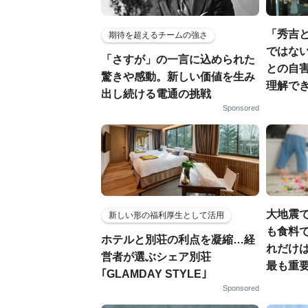
「秀吉
期待を超えるチームの強さ
ではない
「さすが」の一言に込められた
との自
驚きや感動。新しい価値を生み
理解でき
出し続ける電通の挑戦
Sponsored
大地震
新しい形の福利厚生として活用
も食料で
ホテルと別荘の利点を凝縮…経
れだけ
営者が選ぶシェア別荘
最も重要
｢GLAMDAY STYLE｣
Sponsored