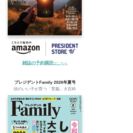
雑誌の予約購読
はこちら
プレジデントFamily 2026年夏号
頭のいい子が育つ「育脳」大百科