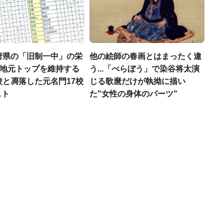
府県の「旧制一中」の栄
他の絵師の春画とはまったく違
..地元トップを維持する
う...「べらぼう」で染谷将太演
校と凋落した元名門17校
じる歌麿だけが執拗に描い
スト
た"女性の身体のパーツ"