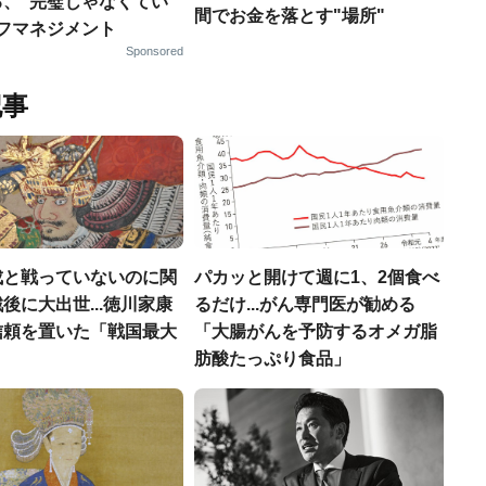
る、“完璧じゃなくてい
間でお金を落とす"場所"
ルフマネジメント
Sponsored
記事
成と戦っていないのに関
パカッと開けて週に1、2個食べ
後に大出世...徳川家康
るだけ...がん専門医が勧める
信頼を置いた「戦国最大
「大腸がんを予防するオメガ脂
」
肪酸たっぷり食品」