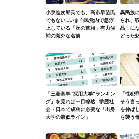
小泉進次郎氏でも、高市早苗氏
異民族に
でもない...いま自民党内で急浮
られ、収
上している「次の首相」有力候
品」に
補の意外な名前
どった
「三菱商事"採用大学"ランキン
「性犯
グ」を見れば一目瞭然...学歴社
そう言
会・日本で成功に必要な「出身
を伸ばし
大学の最低ライン」
を襲う