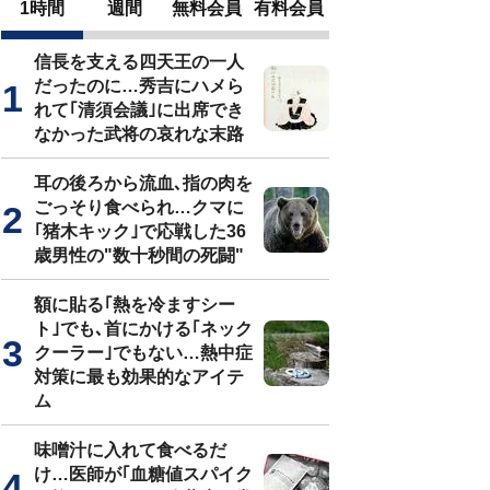
1時間
週間
無料会員
有料会員
信長を支える四天王の一人
だったのに…秀吉にハメら
れて｢清須会議｣に出席でき
なかった武将の哀れな末路
耳の後ろから流血､指の肉を
ごっそり食べられ…クマに
｢猪木キック｣で応戦した36
歳男性の"数十秒間の死闘"
額に貼る｢熱を冷ますシー
ト｣でも､首にかける｢ネック
クーラー｣でもない…熱中症
対策に最も効果的なアイテ
ム
味噌汁に入れて食べるだ
け…医師が｢血糖値スパイク