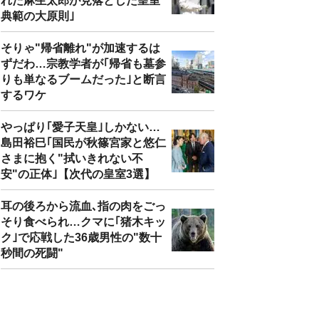
れた麻生太郎が見落とした皇室
典範の大原則｣
そりゃ"帰省離れ"が加速するは
ずだわ…宗教学者が｢帰省も墓参
りも単なるブームだった｣と断言
するワケ
やっぱり｢愛子天皇｣しかない…
島田裕巳｢国民が秋篠宮家と悠仁
さまに抱く"拭いきれない不
安"の正体｣【次代の皇室3選】
耳の後ろから流血､指の肉をごっ
そり食べられ…クマに｢猪木キッ
ク｣で応戦した36歳男性の"数十
秒間の死闘"