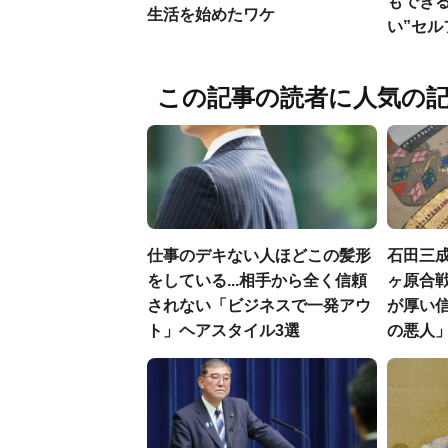
もでき
生活を始めたワケ
い”セ
この記事の読者に人気の
仕事のデキない人ほどこの髪形
石田三
をしている...相手から全く信頼
ヶ原合戦
されない「ビジネスで一発アウ
が厚い
ト」ヘアスタイル3選
の悪人