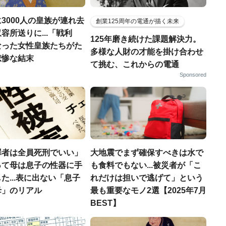
3000人の皇族が連れ去
創業125周年の電通が描く未来
容所送りに...「戦利
125年磨き続けた課題解決力。
なった女性皇族たちがた
多様な人財の才能を掛け合わせ
悲惨な結末
て挑む、これからの電通
Sponsored
罪者は全員死刑でいい」
大地震でまず確保すべきは水で
って母は息子の性器に手
も食料でもない...被災者が「こ
た...表に出ない「息子
れだけは担いで逃げて」という
母」のリアル
最も重要なモノ2選【2025年7月
BEST】