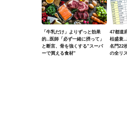
「牛乳だけ」よりずっと効果
47都道
的...医師「必ず一緒に摂って」
枯盛衰.
と断言、骨を強くする"スーパ
名門22
ーで買える食材"
の全リ