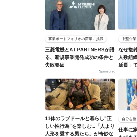
事業ポートフォリオの変革に挑戦
中堅企業
三菱電機とAT PARTNERSが語
なぜ複雑
る、新規事業開発成功の条件と
人数組
失敗要因
延長」で
Sponsored
11体のラブドールと暮らし"正
自分を整
しい性行為"を楽しむ...「人より
仕事に
人形を愛する男たち」が奇妙な