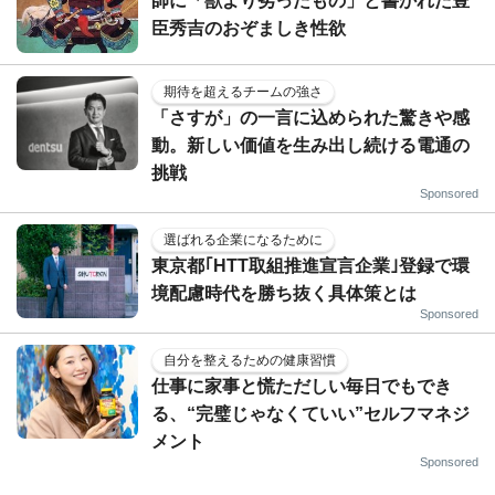
師に「獣より劣ったもの」と書かれた豊
臣秀吉のおぞましき性欲
期待を超えるチームの強さ
「さすが」の一言に込められた驚きや感
動。新しい価値を生み出し続ける電通の
挑戦
Sponsored
選ばれる企業になるために
東京都｢HTT取組推進宣言企業｣登録で環
境配慮時代を勝ち抜く具体策とは
Sponsored
自分を整えるための健康習慣
仕事に家事と慌ただしい毎日でもでき
る、“完璧じゃなくていい”セルフマネジ
メント
Sponsored