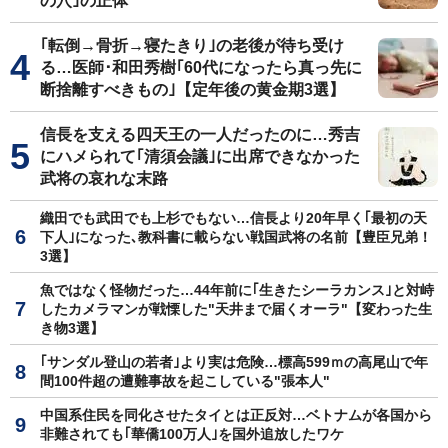
の穴｣の正体
｢転倒→骨折→寝たきり｣の老後が待ち受け
る…医師･和田秀樹｢60代になったら真っ先に
断捨離すべきもの｣【定年後の黄金期3選】
信長を支える四天王の一人だったのに…秀吉
にハメられて｢清須会議｣に出席できなかった
武将の哀れな末路
織田でも武田でも上杉でもない…信長より20年早く｢最初の天
下人｣になった､教科書に載らない戦国武将の名前【豊臣兄弟！
3選】
魚ではなく怪物だった…44年前に｢生きたシーラカンス｣と対峙
したカメラマンが戦慄した"天井まで届くオーラ"【変わった生
き物3選】
｢サンダル登山の若者｣より実は危険…標高599ｍの高尾山で年
間100件超の遭難事故を起こしている"張本人"
中国系住民を同化させたタイとは正反対…ベトナムが各国から
非難されても｢華僑100万人｣を国外追放したワケ