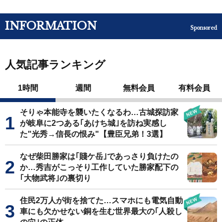
INFORMATION
Sponsored
人気記事ランキング
1時間
週間
無料会員
有料会員
そりゃ本能寺を襲いたくなるわ…古城探訪家
が岐阜に2つある｢あけち城｣を訪ね実感し
た"光秀→信長の恨み"【豊臣兄弟！3選】
なぜ柴田勝家は｢賤ケ岳｣であっさり負けたの
か…秀吉がこっそり工作していた勝家配下の
｢大物武将｣の裏切り
住民2万人が街を捨てた…スマホにも電気自動
車にも欠かせない銅を生む世界最大の｢人殺し