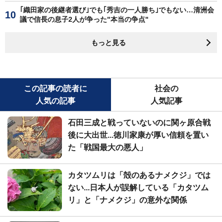
｢織田家の後継者選び｣でも｢秀吉の一人勝ち｣でもない…清洲会
議で信長の息子2人が争った"本当の争点"
もっと見る
この記事の読者に
社会の
人気の記事
人気記事
石田三成と戦っていないのに関ヶ原合戦
後に大出世...徳川家康が厚い信頼を置い
た「戦国最大の悪人」
カタツムリは「殻のあるナメクジ」では
ない...日本人が誤解している「カタツム
リ」と「ナメクジ」の意外な関係