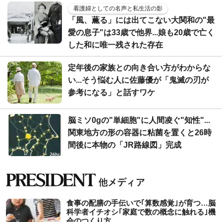
看護婦としての名声と私生活の影
「風、薫る」には出てこない大関和の"最
愛の息子"は33歳で他界...娘も20歳で亡く
した和に唯一残された存在
定年後の家族との向き合い方がわからな
い...そう悩む人に佐藤優が「鬼滅の刃が
参考になる」と話すワケ
脳ミソ0gの"単細胞"に人間凌ぐ"知性"...
関東地方の形の容器に粘菌を置くと26時
間後に本物の「JR路線図」完成
食事の配膳の手伝いで｢算数感覚｣が育つ…脳
科学者イチオシ｢家庭で数の概念に触れる｣機
会のつくり方