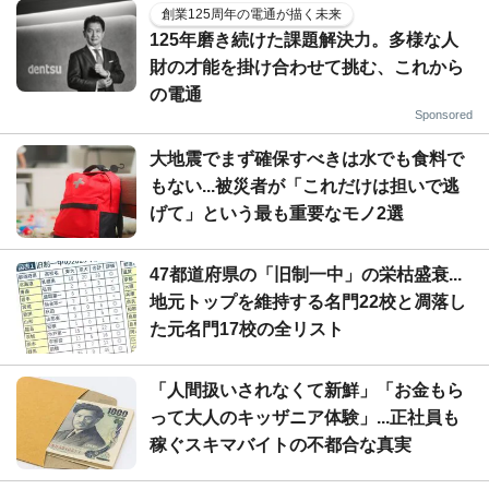
創業125周年の電通が描く未来
125年磨き続けた課題解決力。多様な人
財の才能を掛け合わせて挑む、これから
の電通
Sponsored
大地震でまず確保すべきは水でも食料で
もない...被災者が「これだけは担いで逃
げて」という最も重要なモノ2選
47都道府県の「旧制一中」の栄枯盛衰...
地元トップを維持する名門22校と凋落し
た元名門17校の全リスト
「人間扱いされなくて新鮮」「お金もら
って大人のキッザニア体験」...正社員も
稼ぐスキマバイトの不都合な真実