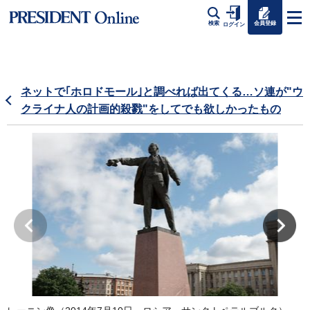
会員登録
検索
ログイン
ネットで｢ホロドモール｣と調べれば出てくる…ソ連が"ウ
クライナ人の計画的殺戮"をしてでも欲しかったもの