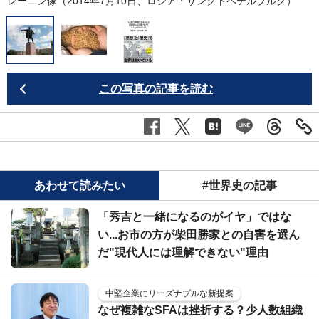
レーニン像（2014年7月10日、ロシア・サンクトペテルブルク）
この写真の記事を読む
あわせて読みたい
#世界史の記事
「秀吉と一緒になるのがイヤ」ではな
い...お市の方が柴田勝家との自害を選ん
だ"現代人には理解できない"理由
中堅企業にリーズナブルな新提案
なぜ複雑なSFAは挫折する？少人数組織