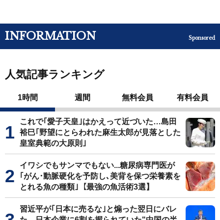
INFORMATION
Sponsored
人気記事ランキング
1時間
週間
無料会員
有料会員
これで｢愛子天皇｣はかえって近づいた…島田
裕巳｢野望にとらわれた麻生太郎が見落とした
皇室典範の大原則｣
イワシでもサンマでもない...糖尿病専門医が
｢がん･動脈硬化を予防し､美背を保つ栄養素を
とれる魚の種類｣【最強の魚活術3選】
習近平が｢日本に売るな｣と煽った翌日にバレ
た…日本企業に6割を握られていた"中国の半