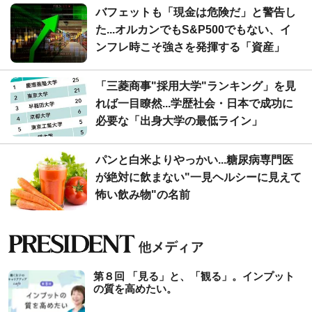
バフェットも「現金は危険だ」と警告し
た...オルカンでもS&P500でもない、イ
ンフレ時こそ強さを発揮する「資産」
「三菱商事"採用大学"ランキング」を見
れば一目瞭然...学歴社会・日本で成功に
必要な「出身大学の最低ライン」
パンと白米よりやっかい...糖尿病専門医
が絶対に飲まない"一見ヘルシーに見えて
怖い飲み物"の名前
第８回 「見る」と、「観る」。インプット
の質を高めたい。