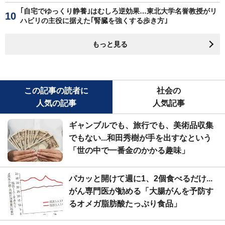
｢自宅でゆっくり静養｣はむしろ逆効果…東北大学名誉教授がリ
ハビリの主役に据えた｢腎臓を強くする歩き方｣
もっと見る
この記事の読者に
社会の
人気の記事
人気記事
ギャンブルでも、旅行でも、美術品収集
でもない...和田秀樹が手を出すなという
「世の中で一番金のかかる趣味」
パカッと開けて週に1、2個食べるだけ...
がん専門医が勧める「大腸がんを予防す
るオメガ脂肪酸たっぷり食品」