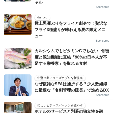
ャル
Sponsored
dancyu
極上黒瀬ぶりをフライと刺身で！贅沢な
フライ3種盛りが味わえる夏の限定メニ
ュー
Sponsored
カルシウムでもビタミンCでもない...骨密
度と認知機能に直結「98%の日本人が不
足する栄養素」を取れる食材
中堅企業にリーズナブルな新提案
なぜ複雑なSFAは挫折する？少人数組織
に最適な「名刺管理の延長」で進めるDX
Sponsored
忙しいビジネスパーソンを癒やす
ホテルのサービスと別荘の独立性を融