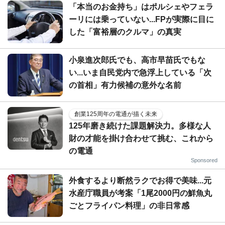
「本当のお金持ち」はポルシェやフェラ
ーリには乗っていない...FPが実際に目に
した「富裕層のクルマ」の真実
小泉進次郎氏でも、高市早苗氏でもな
い...いま自民党内で急浮上している「次
の首相」有力候補の意外な名前
創業125周年の電通が描く未来
125年磨き続けた課題解決力。多様な人
財の才能を掛け合わせて挑む、これから
の電通
Sponsored
外食するより断然ラクでお得で美味...元
水産庁職員が考案「1尾2000円の鮮魚丸
ごとフライパン料理」の非日常感