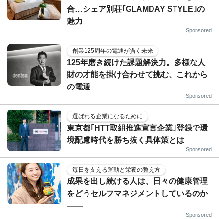
合…シェア別荘｢GLAMDAY STYLE｣の
魅力
Sponsored
創業125周年の電通が描く未来
125年磨き続けた課題解決力。多様な人
財の才能を掛け合わせて挑む、これから
の電通
Sponsored
選ばれる企業になるために
東京都｢HTT取組推進宣言企業｣登録で環
境配慮時代を勝ち抜く具体策とは
Sponsored
毎日を支える運動と栄養の整え方
成果を出し続ける人は、日々の健康管理
をどうセルフマネジメントしているのか
——
Sponsored