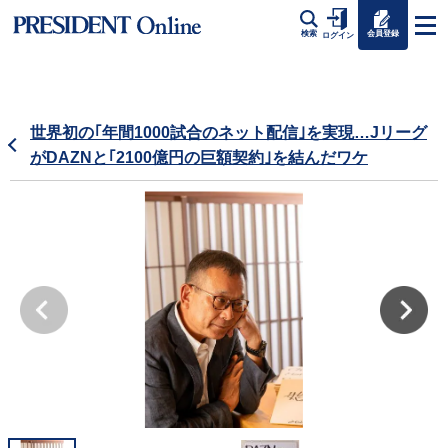
会員登録
検索
ログイン
世界初の｢年間1000試合のネット配信｣を実現…Jリーグ
がDAZNと｢2100億円の巨額契約｣を結んだワケ