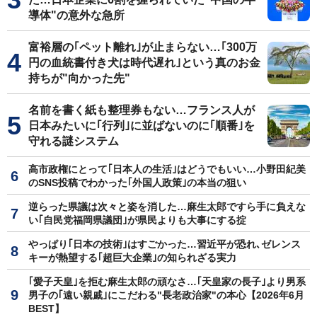
導体"の意外な急所
富裕層の｢ペット離れ｣が止まらない…｢300万
円の血統書付き犬は時代遅れ｣という真のお金
持ちが"向かった先"
名前を書く紙も整理券もない…フランス人が
日本みたいに｢行列｣に並ばないのに｢順番｣を
守れる謎システム
高市政権にとって｢日本人の生活｣はどうでもいい…小野田紀美
のSNS投稿でわかった｢外国人政策｣の本当の狙い
逆らった県議は次々と姿を消した…麻生太郎ですら手に負えな
い｢自民党福岡県議団｣が県民よりも大事にする掟
やっぱり｢日本の技術｣はすごかった…習近平が恐れ､ゼレンス
キーが熱望する｢超巨大企業｣の知られざる実力
｢愛子天皇｣を拒む麻生太郎の頑なさ…｢天皇家の長子｣より男系
男子の｢遠い親戚｣にこだわる"長老政治家"の本心【2026年6月
BEST】