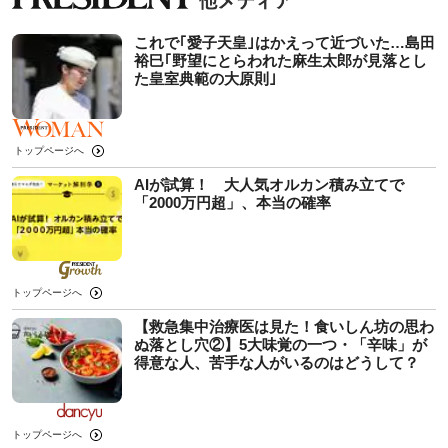
これで｢愛子天皇｣はかえって近づいた…島田
裕巳｢野望にとらわれた麻生太郎が見落とし
た皇室典範の大原則｣
トップページへ
AIが試算！ 大人気オルカン積み立てで
「2000万円超」、本当の確率
トップページへ
【救急集中治療医は見た！食いしん坊の思わ
ぬ落とし穴②】5大味覚の一つ・「辛味」が
得意な人、苦手な人がいるのはどうして？
トップページへ