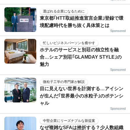
選ばれる企業になるために
東京都｢HTT取組推進宣言企業｣登録で環
境配慮時代を勝ち抜く具体策とは
Sponsored
忙しいビジネスパーソンを癒やす
ホテルのサービスと別荘の独立性を融
合…シェア別荘｢GLAMDAY STYLE｣の
魅力
Sponsored
微粒子工学の専門家が解説
目に見えない世界を計測する…アイシン
が生んだ｢世界最小の水粒子｣のポテンシ
ャル
Sponsored
中堅企業にリーズナブルな新提案
なぜ複雑なSFAは挫折する？少人数組織