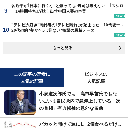
習近平が｢日本に行くな｣と煽っても､寿司は奪えない…｢スシロ
ー14時間待ち｣が映し出す中国人客の本音
"テレビ大好き"高齢者の｢テレビ離れ｣が始まった…10代後半～
20代の約7割が"ほぼ見ない"衝撃の最新データ
もっと見る
この記事の読者に
ビジネスの
人気の記事
人気記事
小泉進次郎氏でも、高市早苗氏でもな
い...いま自民党内で急浮上している「次
の首相」有力候補の意外な名前
パカッと開けて週に1、2個食べるだけ...