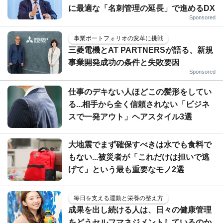
に最適な「名刺管理の延長」で進めるDX
Sponsored
事業ポートフォリオの変革に挑戦
三菱電機とAT PARTNERSが語る、新規
事業開発成功の条件と失敗要因
Sponsored
仕事のデキない人ほどこの髪形をしてい
る...相手から全く信頼されない「ビジネ
スで一発アウト」ヘアスタイル3選
大地震でまず確保すべきは水でも食料で
もない...被災者が「これだけは担いで逃
げて」という最も重要なモノ2選
毎日を支える運動と栄養の整え方
成果を出し続ける人は、日々の健康管理
をどうセルフマネジメントしているのか