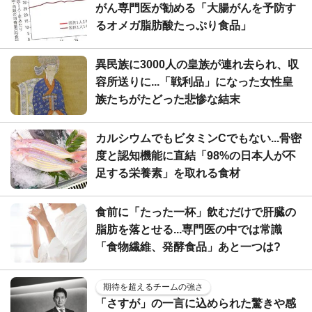
がん専門医が勧める「大腸がんを予防す
るオメガ脂肪酸たっぷり食品」
異民族に3000人の皇族が連れ去られ、収
容所送りに...「戦利品」になった女性皇
族たちがたどった悲惨な結末
カルシウムでもビタミンCでもない...骨密
度と認知機能に直結「98%の日本人が不
足する栄養素」を取れる食材
食前に「たった一杯」飲むだけで肝臓の
脂肪を落とせる...専門医の中では常識
「食物繊維、発酵食品」あと一つは?
期待を超えるチームの強さ
「さすが」の一言に込められた驚きや感