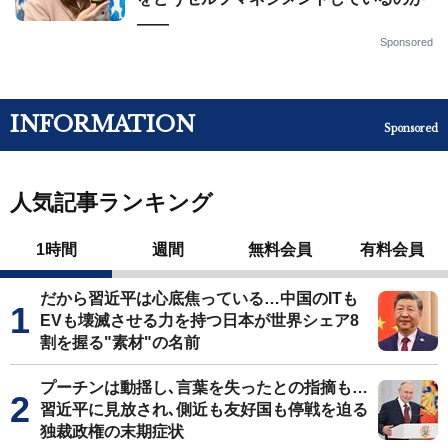
——
Sponsored
INFORMATION
Sponsored
人気記事ランキング
1時間
週間
無料会員
有料会員
だから習近平は心底焦っている…中国のITも
EVも壊滅させる力を持つ日本が世界シェア8
割を握る"素材"の名前
プーチンは動揺し､言葉を失ったとの指摘も…
習近平に見放され､側近も友好国も停戦を迫る
独裁政権の末期症状