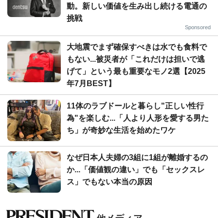
動。新しい価値を生み出し続ける電通の
挑戦
Sponsored
大地震でまず確保すべきは水でも食料で
もない...被災者が「これだけは担いで逃
げて」という最も重要なモノ2選【2025
年7月BEST】
11体のラブドールと暮らし"正しい性行
為"を楽しむ...「人より人形を愛する男た
ち」が奇妙な生活を始めたワケ
なぜ日本人夫婦の3組に1組が離婚するの
か...「価値観の違い」でも「セックスレ
ス」でもない本当の原因