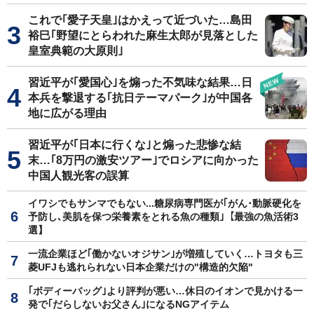
これで｢愛子天皇｣はかえって近づいた…島田
裕巳｢野望にとらわれた麻生太郎が見落とした
皇室典範の大原則｣
習近平が｢愛国心｣を煽った不気味な結果…日
本兵を撃退する｢抗日テーマパーク｣が中国各
地に広がる理由
習近平が｢日本に行くな｣と煽った悲惨な結
末…｢8万円の激安ツアー｣でロシアに向かった
中国人観光客の誤算
イワシでもサンマでもない...糖尿病専門医が｢がん･動脈硬化を
予防し､美肌を保つ栄養素をとれる魚の種類｣【最強の魚活術3
選】
一流企業ほど｢働かないオジサン｣が増殖していく…トヨタも三
菱UFJも逃れられない日本企業だけの"構造的欠陥"
｢ボディーバッグ｣より評判が悪い…休日のイオンで見かける一
発で｢だらしないお父さん｣になるNGアイテム