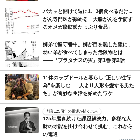
パカッと開けて週に1、2個食べるだけ...
がん専門医が勧める「大腸がんを予防す
るオメガ脂肪酸たっぷり食品」
姉弟で留守番中。姉が目を離した隙に、
幼い弟が食べてしまった危険物とは
――『プラタナスの実』第1巻 第2話
11体のラブドールと暮らし"正しい性行
為"を楽しむ...「人より人形を愛する男た
ち」が奇妙な生活を始めたワケ
創業125周年の電通が描く未来
125年磨き続けた課題解決力。多様な人
財の才能を掛け合わせて挑む、これから
の電通
Sponsored