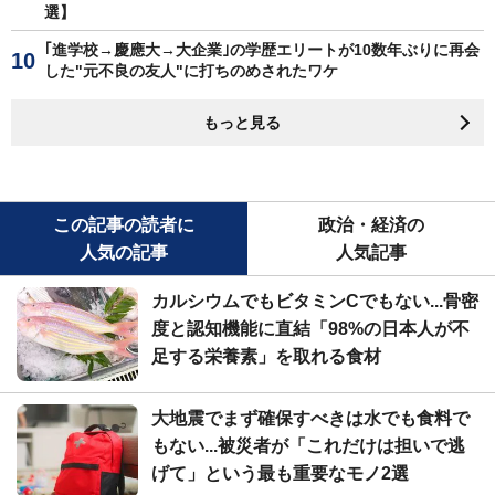
選】
｢進学校→慶應大→大企業｣の学歴エリートが10数年ぶりに再会
した"元不良の友人"に打ちのめされたワケ
もっと見る
この記事の読者に
政治・経済の
人気の記事
人気記事
カルシウムでもビタミンCでもない...骨密
度と認知機能に直結「98%の日本人が不
足する栄養素」を取れる食材
大地震でまず確保すべきは水でも食料で
もない...被災者が「これだけは担いで逃
げて」という最も重要なモノ2選