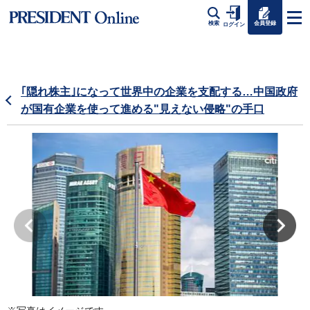
会員登録
検索
ログイン
｢隠れ株主｣になって世界中の企業を支配する…中国政府
が国有企業を使って進める"見えない侵略"の手口