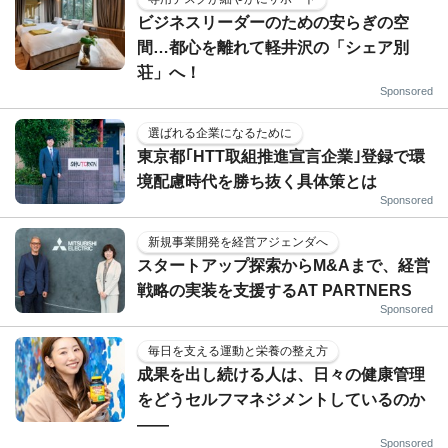
ビジネスリーダーのための安らぎの空
間…都心を離れて軽井沢の「シェア別
荘」へ！
Sponsored
選ばれる企業になるために
東京都｢HTT取組推進宣言企業｣登録で環
境配慮時代を勝ち抜く具体策とは
Sponsored
新規事業開発を経営アジェンダへ
スタートアップ探索からM&Aまで、経営
戦略の実装を支援するAT PARTNERS
Sponsored
毎日を支える運動と栄養の整え方
成果を出し続ける人は、日々の健康管理
をどうセルフマネジメントしているのか
——
Sponsored