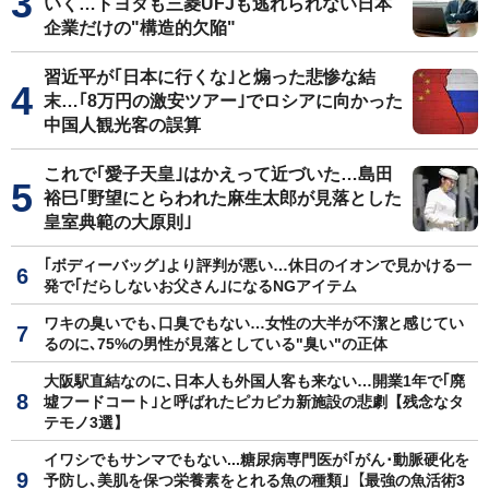
いく…トヨタも三菱UFJも逃れられない日本
企業だけの"構造的欠陥"
習近平が｢日本に行くな｣と煽った悲惨な結
末…｢8万円の激安ツアー｣でロシアに向かった
中国人観光客の誤算
これで｢愛子天皇｣はかえって近づいた…島田
裕巳｢野望にとらわれた麻生太郎が見落とした
皇室典範の大原則｣
｢ボディーバッグ｣より評判が悪い…休日のイオンで見かける一
発で｢だらしないお父さん｣になるNGアイテム
ワキの臭いでも､口臭でもない…女性の大半が不潔と感じてい
るのに､75%の男性が見落としている"臭い"の正体
大阪駅直結なのに､日本人も外国人客も来ない…開業1年で｢廃
墟フードコート｣と呼ばれたピカピカ新施設の悲劇【残念なタ
テモノ3選】
イワシでもサンマでもない...糖尿病専門医が｢がん･動脈硬化を
予防し､美肌を保つ栄養素をとれる魚の種類｣【最強の魚活術3