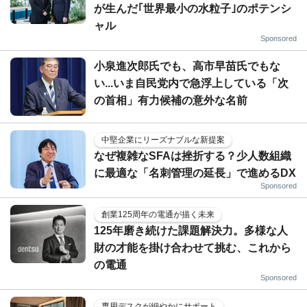
が生んだ｢世界最小の水粒子｣のポテンシ
ャル
Sponsored
小泉進次郎氏でも、高市早苗氏でもな
い...いま自民党内で急浮上している「次
の首相」有力候補の意外な名前
中堅企業にリーズナブルな新提案
なぜ複雑なSFAは挫折する？少人数組織
に最適な「名刺管理の延長」で進めるDX
Sponsored
創業125周年の電通が描く未来
125年磨き続けた課題解決力。多様な人
財の才能を掛け合わせて挑む、これから
の電通
Sponsored
専用デスクが細やかにサポート