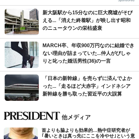
新大阪駅から15分なのに巨大廃墟がそび
える...「消えた終着駅」が映し出す昭和
のニュータウンの栄枯盛衰
MARCH卒、年収900万円なのに結婚でき
ない理由が詰まっていた...仲人がぴしゃ
りと叱った婚活男性(36)の一言
「日本の新幹線」を売らずに済んでよか
った...「走るほど大赤字」インドネシア
新幹線を勝ち取った習近平の大誤算
首よりも脇よりも効果的…熱中症研究者が
｢暑いときは真っ先にここを冷やせ｣という意