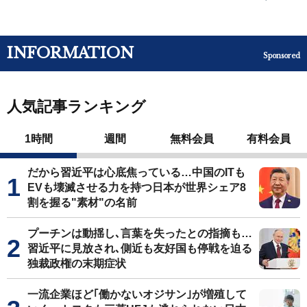
INFORMATION
Sponsored
人気記事ランキング
1時間
週間
無料会員
有料会員
だから習近平は心底焦っている…中国のITも
EVも壊滅させる力を持つ日本が世界シェア8
割を握る"素材"の名前
プーチンは動揺し､言葉を失ったとの指摘も…
習近平に見放され､側近も友好国も停戦を迫る
独裁政権の末期症状
一流企業ほど｢働かないオジサン｣が増殖して