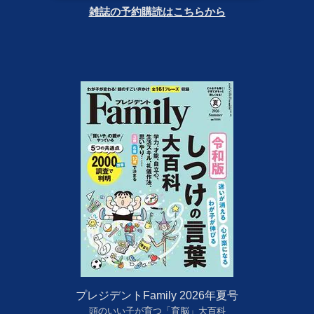
雑誌の予約購読はこちらから
プレジデントFamily 2026年夏号
頭のいい子が育つ「育脳」大百科