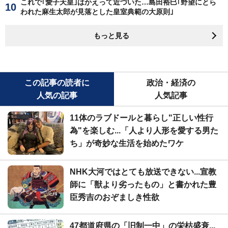
これで｢愛子天皇｣はかえって近づいた…島田裕巳｢野望にとら
われた麻生太郎が見落とした皇室典範の大原則｣
もっと見る
この記事の読者に
政治・経済の
人気の記事
人気記事
11体のラブドールと暮らし"正しい性行
為"を楽しむ...「人より人形を愛する男た
ち」が奇妙な生活を始めたワケ
NHK大河ではとても放送できない...宣教
師に「獣より劣ったもの」と書かれた豊
臣秀吉のおぞましき性欲
47都道府県の「旧制一中」の栄枯盛衰...