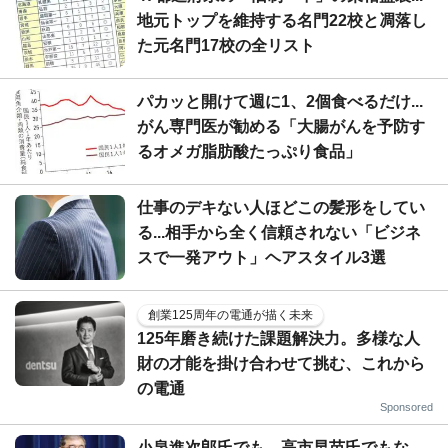
地元トップを維持する名門22校と凋落し
た元名門17校の全リスト
パカッと開けて週に1、2個食べるだけ...
がん専門医が勧める「大腸がんを予防す
るオメガ脂肪酸たっぷり食品」
仕事のデキない人ほどこの髪形をしてい
る...相手から全く信頼されない「ビジネ
スで一発アウト」ヘアスタイル3選
創業125周年の電通が描く未来
125年磨き続けた課題解決力。多様な人
財の才能を掛け合わせて挑む、これから
の電通
Sponsored
小泉進次郎氏でも、高市早苗氏でもな