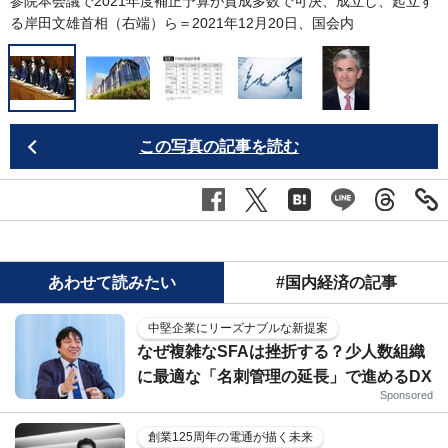
参院本会議で2021年度補正予算が賛成多数で可決、成立し、起立す
る岸田文雄首相（右端）ら＝2021年12月20日、国会内
この写真の記事を読む
あわせて読みたい
#国内経済の記事
中堅企業にリーズナブルな新提案
なぜ複雑なSFAは挫折する？少人数組織
に最適な「名刺管理の延長」で進めるDX
Sponsored
創業125周年の電通が描く未来