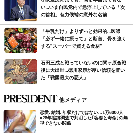
い...いま自民党内で急浮上している「次
の首相」有力候補の意外な名前
「牛乳だけ」よりずっと効果的...医師
「必ず一緒に摂って」と断言、骨を強く
する"スーパーで買える食材"
石田三成と戦っていないのに関ヶ原合戦
後に大出世...徳川家康が厚い信頼を置い
た「戦国最大の悪人」
恋愛､結婚､年収だけではない…1万6000人
×28年追跡調査で判明した｢容姿と寿命｣の無
視できない関係