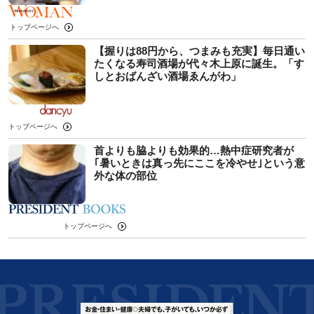
トップページへ
【握りは88円から、つまみも充実】毎日通い
たくなる寿司酒場が代々木上原に誕生。「す
しとおばんざい酒場ゑんがわ」
トップページへ
首よりも脇よりも効果的…熱中症研究者が
｢暑いときは真っ先にここを冷やせ｣という意
外な体の部位
トップページへ