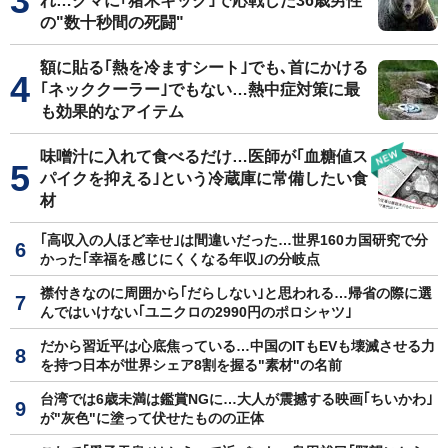
れ…クマに｢猪木キック｣で応戦した36歳男性
の"数十秒間の死闘"
額に貼る｢熱を冷ますシート｣でも､首にかける
｢ネッククーラー｣でもない…熱中症対策に最
も効果的なアイテム
味噌汁に入れて食べるだけ…医師が｢血糖値ス
パイクを抑える｣という冷蔵庫に常備したい食
材
｢高収入の人ほど幸せ｣は間違いだった…世界160カ国研究で分
かった｢幸福を感じにくくなる年収｣の分岐点
襟付きなのに周囲から｢だらしない｣と思われる…帰省の際に選
んではいけない｢ユニクロの2990円のポロシャツ｣
だから習近平は心底焦っている…中国のITもEVも壊滅させる力
を持つ日本が世界シェア8割を握る"素材"の名前
台湾では6歳未満は鑑賞NGに…大人が震撼する映画｢ちいかわ｣
が"灰色"に塗って伏せたものの正体