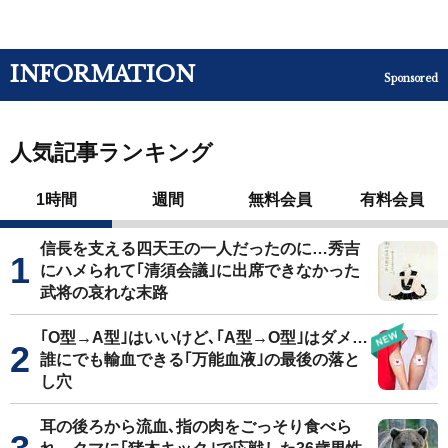
INFORMATION
Sponsored
人気記事ランキング
1時間
週間
無料会員
有料会員
信長を支える四天王の一人だったのに…秀吉
にハメられて｢清須会議｣に出席できなかった
武将の哀れな末路
｢O型→A型｣はいいけど､｢A型→O型｣はダメ…
誰にでも輸血できる｢万能血液｣の最後の落と
し穴
耳の後ろから流血､指の肉をごっそり食べら