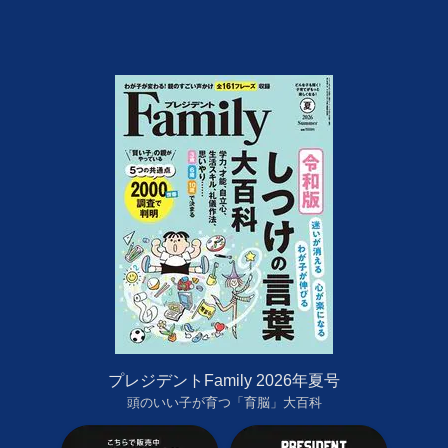
プレジデントFamily 2026年夏号
頭のいい子が育つ「育脳」大百科