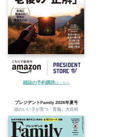
雑誌の予約購読
はこちら
プレジデントFamily 2026年夏号
頭のいい子が育つ「育脳」大百科