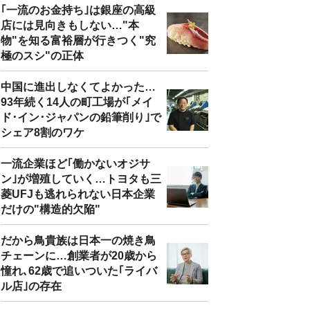
｢一流のお金持ち｣は銀座の高級
店には見向きもしない…"本
物"を知る富裕層が行きつく"究
極のスシ"の正体
中国に進出しなくてよかった…
93年続く14人の町工場が｢メイ
ド･イン･ジャパンの鉛筆削り｣で
シェア8割のワケ
一流企業ほど｢働かないオジサ
ン｣が増殖していく…トヨタも三
菱UFJも逃れられない日本企業
だけの"構造的欠陥"
だから鳥貴族は日本一の焼き鳥
チェーンに…創業者が20歳から
憧れ､62歳で追いついた｢ライバ
ル店｣の存在