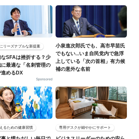
小泉進次郎氏でも、高市早苗氏
にリーズナブルな新提案
でもない...いま自民党内で急浮
なSFAは挫折する？少
上している「次の首相」有力候
織に最適な「名刺管理の
補の意外な名前
進めるDX
Sponsored
えるための健康習慣
専用デスクが細やかにサポート
家事と慌ただしい毎日で
ビジネスリーダーのための安ら