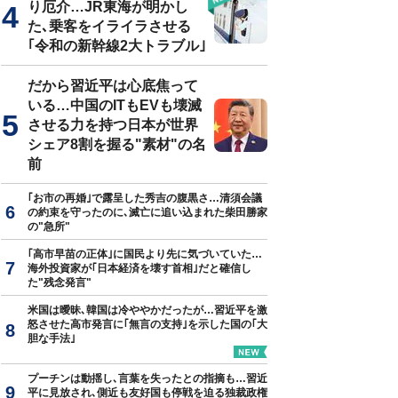
り厄介…JR東海が明かし
た､乗客をイライラさせる
｢令和の新幹線2大トラブル｣
真はイメージです
だから習近平は心底焦って
いる…中国のITもEVも壊滅
させる力を持つ日本が世界
シェア8割を握る"素材"の名
前
｢お市の再婚｣で露呈した秀吉の腹黒さ…清須会議
の約束を守ったのに､滅亡に追い込まれた柴田勝家
の"急所"
｢高市早苗の正体｣に国民より先に気づいていた…
海外投資家が｢日本経済を壊す首相｣だと確信し
た"残念発言"
米国は曖昧､韓国は冷ややかだったが…習近平を激
怒させた高市発言に｢無言の支持｣を示した国の｢大
胆な手法｣
プーチンは動揺し､言葉を失ったとの指摘も…習近
平に見放され､側近も友好国も停戦を迫る独裁政権