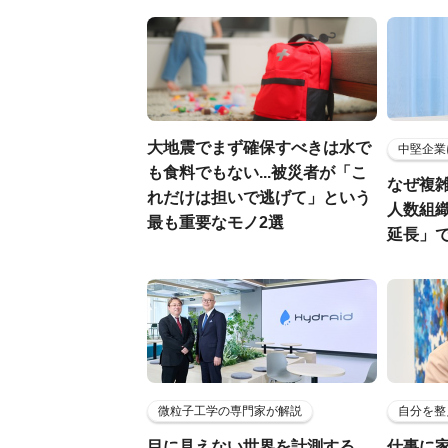
大地震でまず確保すべきは水で
中堅企業
も食料でもない...被災者が「こ
なぜ複雑
れだけは担いで逃げて」という
人数組
最も重要なモノ2選
延長」で
微粒子工学の専門家が解説
自分を整
目に見えない世界を計測する…
仕事に