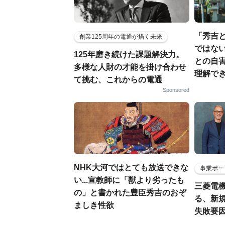
「秀吉
創業125周年の電通が描く未来
ではない
125年磨き続けた課題解決力。
との自
多様な人財の才能を掛け合わせ
理解でき
て挑む、これからの電通
Sponsored
NHK大河ではとても放送できな
事業ポー
い...宣教師に「獣より劣ったも
三菱電機
の」と書かれた豊臣秀吉のおぞ
る、新
ましき性欲
失敗要