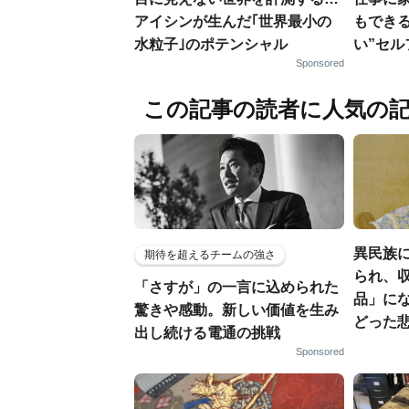
アイシンが生んだ｢世界最小の
もでき
水粒子｣のポテンシャル
い”セ
Sponsored
この記事の読者に人気の
異民族に
期待を超えるチームの強さ
られ、収
「さすが」の一言に込められた
品」に
驚きや感動。新しい価値を生み
どった
出し続ける電通の挑戦
Sponsored