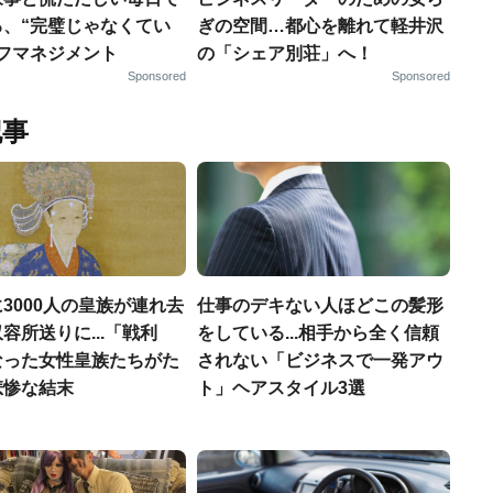
る、“完璧じゃなくてい
ぎの空間…都心を離れて軽井沢
ルフマネジメント
の「シェア別荘」へ！
Sponsored
Sponsored
記事
3000人の皇族が連れ去
仕事のデキない人ほどこの髪形
容所送りに...「戦利
をしている...相手から全く信頼
なった女性皇族たちがた
されない「ビジネスで一発アウ
悲惨な結末
ト」ヘアスタイル3選