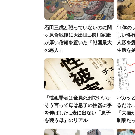
石田三成と戦っていないのに関
11体の
ヶ原合戦後に大出世...徳川家康
しい性行
が厚い信頼を置いた「戦国最大
人形を
の悪人」
生活を
「性犯罪者は全員死刑でいい」
パカッと
そう言って母は息子の性器に手
るだけ.
を伸ばした...表に出ない「息子
「大腸
を襲う母」のリアル
肪酸た