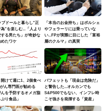
ラブドールと暮らし"正
「本当のお金持ち」はポルシェ
為"を楽しむ...「人より
やフェラーリには乗っていな
愛する男たち」が奇妙な
い...FPが実際に目にした「富裕
始めたワケ
層のクルマ」の真実
開けて週に1、2個食べ
バフェットも「現金は危険だ」
..がん専門医が勧める
と警告した...オルカンでも
がんを予防するオメガ脂
S&P500でもない、インフレ時
っぷり食品」
こそ強さを発揮する「資産」