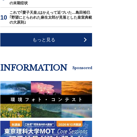
の末期症状
これで｢愛子天皇｣はかえって近づいた…島田裕巳
｢野望にとらわれた麻生太郎が見落とした皇室典範
の大原則｣
もっと見る
INFORMATION
Sponsored