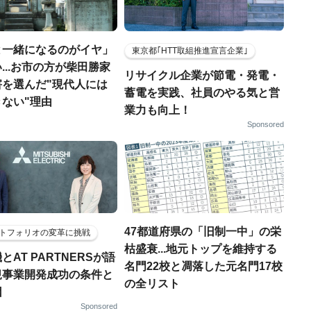
と一緒になるのがイヤ」
東京都｢HTT取組推進宣言企業｣
...お市の方が柴田勝家
リサイクル企業が節電・発電・
害を選んだ"現代人には
蓄電を実践、社員のやる気と営
ない"理由
業力も向上！
Sponsored
47都道府県の「旧制一中」の栄
トフォリオの変革に挑戦
枯盛衰...地元トップを維持する
とAT PARTNERSが語
名門22校と凋落した元名門17校
規事業開発成功の条件と
の全リスト
因
Sponsored