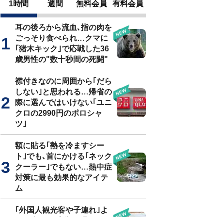
1時間
週間
無料会員
有料会員
耳の後ろから流血､指の肉を
ごっそり食べられ…クマに
｢猪木キック｣で応戦した36
歳男性の"数十秒間の死闘"
襟付きなのに周囲から｢だら
しない｣と思われる…帰省の
際に選んではいけない｢ユニ
クロの2990円のポロシャ
ツ｣
額に貼る｢熱を冷ますシー
ト｣でも､首にかける｢ネック
クーラー｣でもない…熱中症
対策に最も効果的なアイテ
ム
｢外国人観光客や子連れ｣よ