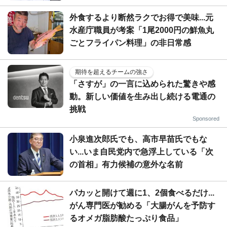
外食するより断然ラクでお得で美味...元
水産庁職員が考案「1尾2000円の鮮魚丸
ごとフライパン料理」の非日常感
期待を超えるチームの強さ
「さすが」の一言に込められた驚きや感
動。新しい価値を生み出し続ける電通の
挑戦
Sponsored
小泉進次郎氏でも、高市早苗氏でもな
い...いま自民党内で急浮上している「次
の首相」有力候補の意外な名前
パカッと開けて週に1、2個食べるだけ...
がん専門医が勧める「大腸がんを予防す
るオメガ脂肪酸たっぷり食品」