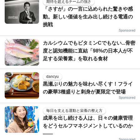
期待を超えるチームの強さ
「さすが」の一言に込められた驚きや感
動。新しい価値を生み出し続ける電通の
挑戦
Sponsored
カルシウムでもビタミンCでもない...骨密
度と認知機能に直結「98%の日本人が不
足する栄養素」を取れる食材
dancyu
黒瀬ぶりの魅力を味わい尽くす！フライ
の豪華3種盛りと刺身が夏限定で登場
Sponsored
毎日を支える運動と栄養の整え方
成果を出し続ける人は、日々の健康管理
をどうセルフマネジメントしているのか
——
Sponsored