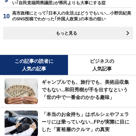
い｢自民党福岡県議団｣が県民よりも大事にする掟
高市政権にとって｢日本人の生活｣はどうでもいい…小野田紀美
のSNS投稿でわかった｢外国人政策｣の本当の狙い
もっと見る
この記事の読者に
ビジネスの
人気の記事
人気記事
ギャンブルでも、旅行でも、美術品収集
でもない...和田秀樹が手を出すなという
「世の中で一番金のかかる趣味」
「本当のお金持ち」はポルシェやフェラ
ーリには乗っていない...FPが実際に目に
した「富裕層のクルマ」の真実