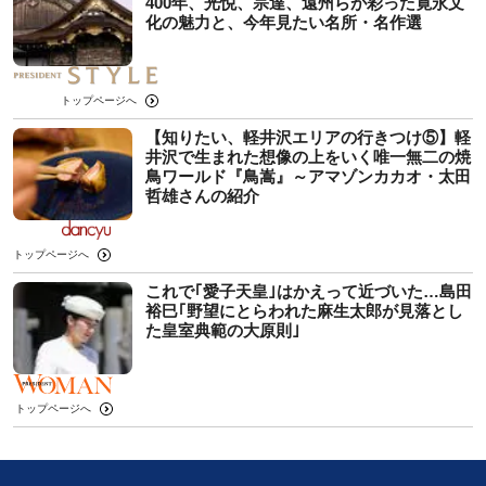
400年、光悦、宗達、遠州らが彩った寛永文
化の魅力と、今年見たい名所・名作選
トップページへ
【知りたい、軽井沢エリアの行きつけ⑤】軽
井沢で生まれた想像の上をいく唯一無二の焼
鳥ワールド『鳥嵩』～アマゾンカカオ・太田
哲雄さんの紹介
トップページへ
これで｢愛子天皇｣はかえって近づいた…島田
裕巳｢野望にとらわれた麻生太郎が見落とし
た皇室典範の大原則｣
トップページへ