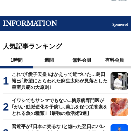
INFORMATION
Sponsored
人気記事ランキング
1時間
週間
無料会員
有料会員
これで｢愛子天皇｣はかえって近づいた…島田
裕巳｢野望にとらわれた麻生太郎が見落とした
皇室典範の大原則｣
イワシでもサンマでもない...糖尿病専門医が
｢がん･動脈硬化を予防し､美肌を保つ栄養素を
とれる魚の種類｣【最強の魚活術3選】
習近平が｢日本に売るな｣と煽った翌日にバレ