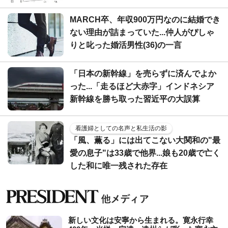
MARCH卒、年収900万円なのに結婚でき
ない理由が詰まっていた...仲人がぴしゃ
りと叱った婚活男性(36)の一言
「日本の新幹線」を売らずに済んでよか
った...「走るほど大赤字」インドネシア
新幹線を勝ち取った習近平の大誤算
看護婦としての名声と私生活の影
「風、薫る」には出てこない大関和の"最
愛の息子"は33歳で他界...娘も20歳で亡く
した和に唯一残された存在
新しい文化は安寧から生まれる。寛永行幸