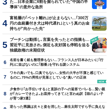
た…日本企業に6割を握られていた"中国の半
導体"の意外な急所
富裕層の｢ペット離れ｣が止まらない…｢300万
円の血統書付き犬は時代遅れ｣という真のお金
持ちが"向かった先"
プーチンは動揺し､言葉を失ったとの指摘も…
習近平に見放され､側近も友好国も停戦を迫る
独裁政権の末期症状
名前を書く紙も整理券もない…フランス人が日本みたいに｢行
列｣に並ばないのに｢順番｣を守れる謎システム
ワキの臭いでも､口臭でもない…女性の大半が不潔と感じてい
るのに､75%の男性が見落としている"臭い"の正体
夕食作り｢お手伝いする｣と直訴の子への返答でバレる…賢い親
が｢カレーできたよ｡お皿持ってきて｣と言わぬ訳【頭のよい子
が育つ家3選】
逆らった県議は次々と姿を消した…麻生太郎ですら手に負えな