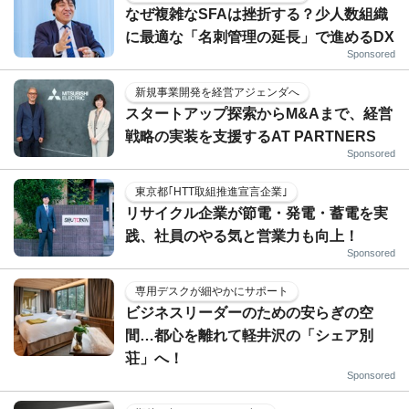
なぜ複雑なSFAは挫折する？少人数組織
に最適な「名刺管理の延長」で進めるDX
Sponsored
新規事業開発を経営アジェンダへ
スタートアップ探索からM&Aまで、経営
戦略の実装を支援するAT PARTNERS
Sponsored
東京都｢HTT取組推進宣言企業｣
リサイクル企業が節電・発電・蓄電を実
践、社員のやる気と営業力も向上！
Sponsored
専用デスクが細やかにサポート
ビジネスリーダーのための安らぎの空
間…都心を離れて軽井沢の「シェア別
荘」へ！
Sponsored