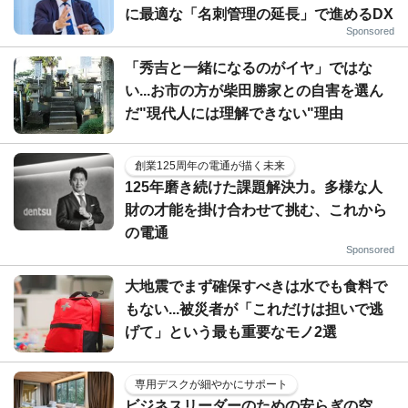
に最適な「名刺管理の延長」で進めるDX
Sponsored
「秀吉と一緒になるのがイヤ」ではな
い...お市の方が柴田勝家との自害を選ん
だ"現代人には理解できない"理由
創業125周年の電通が描く未来
125年磨き続けた課題解決力。多様な人
財の才能を掛け合わせて挑む、これから
の電通
Sponsored
大地震でまず確保すべきは水でも食料で
もない...被災者が「これだけは担いで逃
げて」という最も重要なモノ2選
専用デスクが細やかにサポート
ビジネスリーダーのための安らぎの空