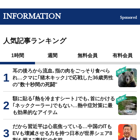
INFORMATION
Sponsored
人気記事ランキング
1時間
週間
無料会員
有料会員
耳の後ろから流血､指の肉をごっそり食べら
れ…クマに｢猪木キック｣で応戦した36歳男性
の"数十秒間の死闘"
額に貼る｢熱を冷ますシート｣でも､首にかける
｢ネッククーラー｣でもない…熱中症対策に最
も効果的なアイテム
だから習近平は心底焦っている…中国のITも
EVも壊滅させる力を持つ日本が世界シェア8