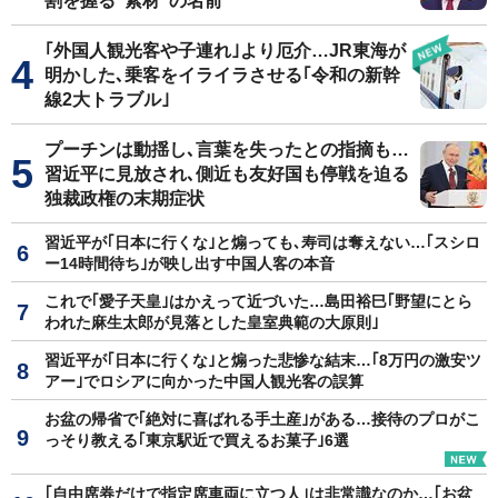
割を握る"素材"の名前
｢外国人観光客や子連れ｣より厄介…JR東海が
明かした､乗客をイライラさせる｢令和の新幹
線2大トラブル｣
プーチンは動揺し､言葉を失ったとの指摘も…
習近平に見放され､側近も友好国も停戦を迫る
独裁政権の末期症状
習近平が｢日本に行くな｣と煽っても､寿司は奪えない…｢スシロ
ー14時間待ち｣が映し出す中国人客の本音
これで｢愛子天皇｣はかえって近づいた…島田裕巳｢野望にとら
われた麻生太郎が見落とした皇室典範の大原則｣
習近平が｢日本に行くな｣と煽った悲惨な結末…｢8万円の激安ツ
アー｣でロシアに向かった中国人観光客の誤算
お盆の帰省で｢絶対に喜ばれる手土産｣がある…接待のプロがこ
っそり教える｢東京駅近で買えるお菓子｣6選
｢自由席券だけで指定席車両に立つ人｣は非常識なのか…｢お盆