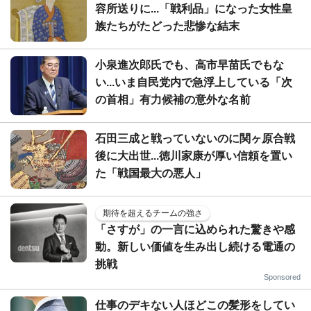
容所送りに...「戦利品」になった女性皇
族たちがたどった悲惨な結末
小泉進次郎氏でも、高市早苗氏でもな
い...いま自民党内で急浮上している「次
の首相」有力候補の意外な名前
石田三成と戦っていないのに関ヶ原合戦
後に大出世...徳川家康が厚い信頼を置い
た「戦国最大の悪人」
期待を超えるチームの強さ
「さすが」の一言に込められた驚きや感
動。新しい価値を生み出し続ける電通の
挑戦
Sponsored
仕事のデキない人ほどこの髪形をしてい