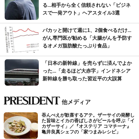
る...相手から全く信頼されない「ビジネ
スで一発アウト」ヘアスタイル3選
パカッと開けて週に1、2個食べるだけ...
がん専門医が勧める「大腸がんを予防す
るオメガ脂肪酸たっぷり食品」
「日本の新幹線」を売らずに済んでよか
った...「走るほど大赤字」インドネシア
新幹線を勝ち取った習近平の大誤算
吞んべえが歓喜するアテ。ザーサイの発酵し
た旨味とイカの香ばしさがビールを呼ぶ「イ
カザーサイ」／『オステリア コマチーナ』
⻲井良真シェフの「家つまみレシピ」