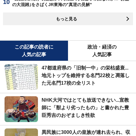
の大混雑｣をさばくJR東海の"真逆の見解"
もっと見る
この記事の読者に
政治・経済の
人気の記事
人気記事
47都道府県の「旧制一中」の栄枯盛衰...
地元トップを維持する名門22校と凋落し
た元名門17校の全リスト
NHK大河ではとても放送できない...宣教
師に「獣より劣ったもの」と書かれた豊
臣秀吉のおぞましき性欲
異民族に3000人の皇族が連れ去られ、収