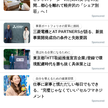
間…都心を離れて軽井沢の「シェア別
荘」へ！
Sponsored
事業ポートフォリオの変革に挑戦
三菱電機とAT PARTNERSが語る、新規
事業開発成功の条件と失敗要因
Sponsored
選ばれる企業になるために
東京都｢HTT取組推進宣言企業｣登録で環
境配慮時代を勝ち抜く具体策とは
Sponsored
自分を整えるための健康習慣
仕事に家事と慌ただしい毎日でもでき
る、“完璧じゃなくていい”セルフマネジ
メント
Sponsored