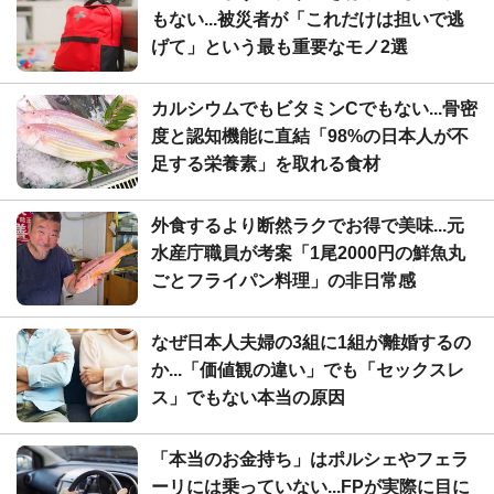
もない...被災者が「これだけは担いで逃
げて」という最も重要なモノ2選
カルシウムでもビタミンCでもない...骨密
度と認知機能に直結「98%の日本人が不
足する栄養素」を取れる食材
外食するより断然ラクでお得で美味...元
水産庁職員が考案「1尾2000円の鮮魚丸
ごとフライパン料理」の非日常感
なぜ日本人夫婦の3組に1組が離婚するの
か...「価値観の違い」でも「セックスレ
ス」でもない本当の原因
「本当のお金持ち」はポルシェやフェラ
ーリには乗っていない...FPが実際に目に