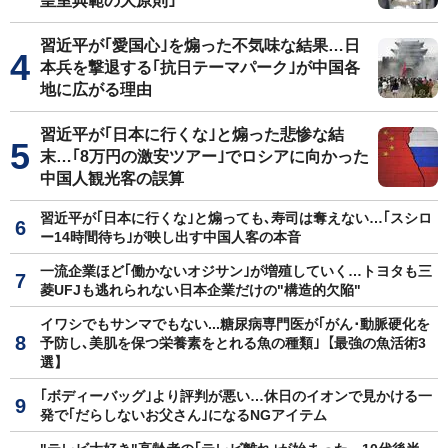
皇室典範の大原則｣
習近平が｢愛国心｣を煽った不気味な結果…日
本兵を撃退する｢抗日テーマパーク｣が中国各
地に広がる理由
習近平が｢日本に行くな｣と煽った悲惨な結
末…｢8万円の激安ツアー｣でロシアに向かった
中国人観光客の誤算
習近平が｢日本に行くな｣と煽っても､寿司は奪えない…｢スシロ
ー14時間待ち｣が映し出す中国人客の本音
一流企業ほど｢働かないオジサン｣が増殖していく…トヨタも三
菱UFJも逃れられない日本企業だけの"構造的欠陥"
イワシでもサンマでもない...糖尿病専門医が｢がん･動脈硬化を
予防し､美肌を保つ栄養素をとれる魚の種類｣【最強の魚活術3
選】
｢ボディーバッグ｣より評判が悪い…休日のイオンで見かける一
発で｢だらしないお父さん｣になるNGアイテム