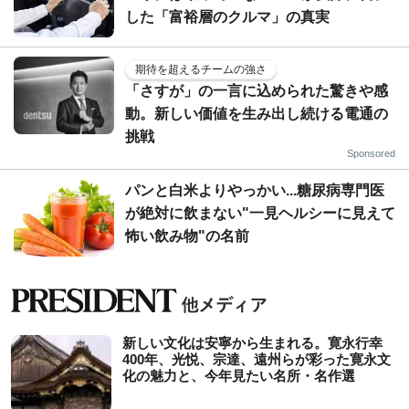
した「富裕層のクルマ」の真実
期待を超えるチームの強さ
「さすが」の一言に込められた驚きや感
動。新しい価値を生み出し続ける電通の
挑戦
Sponsored
パンと白米よりやっかい...糖尿病専門医
が絶対に飲まない"一見ヘルシーに見えて
怖い飲み物"の名前
新しい文化は安寧から生まれる。寛永行幸
400年、光悦、宗達、遠州らが彩った寛永文
化の魅力と、今年見たい名所・名作選