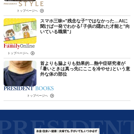
トップページへ
スマホ三昧="残念な子"ではなかった…AIに
聞けば一発でわかる｢子供の隠れた才能と"向
いている職業"｣
トップページへ
首よりも脇よりも効果的…熱中症研究者が
｢暑いときは真っ先にここを冷やせ｣という意
外な体の部位
トップページへ