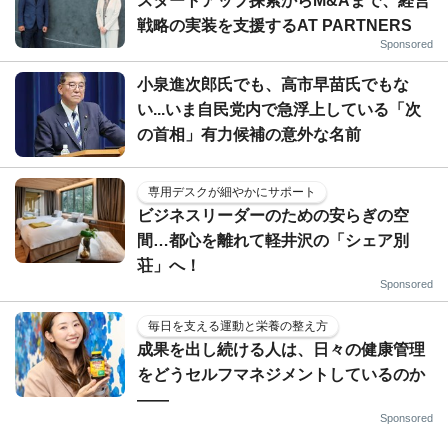
スタートアップ探索からM&Aまで、経営
戦略の実装を支援するAT PARTNERS
Sponsored
小泉進次郎氏でも、高市早苗氏でもな
い...いま自民党内で急浮上している「次
の首相」有力候補の意外な名前
専用デスクが細やかにサポート
ビジネスリーダーのための安らぎの空
間…都心を離れて軽井沢の「シェア別
荘」へ！
Sponsored
毎日を支える運動と栄養の整え方
成果を出し続ける人は、日々の健康管理
をどうセルフマネジメントしているのか
——
Sponsored