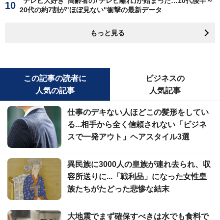
"テレビ大好き"高齢者の｢テレビ離れ｣が始まった…10代後半～
20代の約7割が"ほぼ見ない"衝撃の最新データ
もっと見る
この記事の読者に
ビジネスの
人気の記事
人気記事
仕事のデキない人ほどこの髪形をしてい
る...相手から全く信頼されない「ビジネ
スで一発アウト」ヘアスタイル3選
異民族に3000人の皇族が連れ去られ、収
容所送りに...「戦利品」になった女性皇
族たちがたどった悲惨な結末
大地震でまず確保すべきは水でも食料で