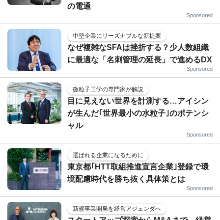
の電通
Sponsored
中堅企業にリーズナブルな新提案
なぜ複雑なSFAは挫折する？少人数組織
に最適な「名刺管理の延長」で進めるDX
Sponsored
微粒子工学の専門家が解説
目に見えない世界を計測する…アイシン
が生んだ｢世界最小の水粒子｣のポテンシ
ャル
Sponsored
選ばれる企業になるために
東京都｢HTT取組推進宣言企業｣登録で環
境配慮時代を勝ち抜く具体策とは
Sponsored
新規事業開発を経営アジェンダへ