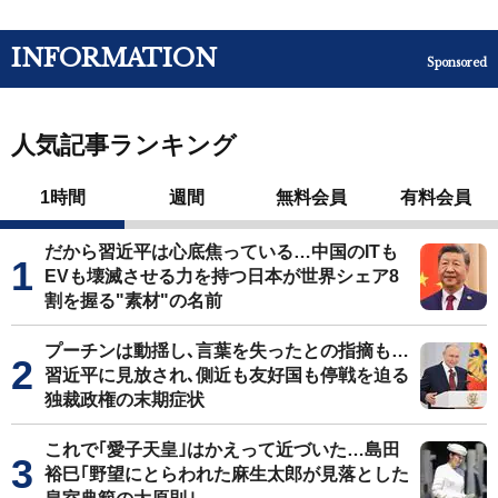
INFORMATION
Sponsored
人気記事ランキング
1時間
週間
無料会員
有料会員
だから習近平は心底焦っている…中国のITも
EVも壊滅させる力を持つ日本が世界シェア8
割を握る"素材"の名前
プーチンは動揺し､言葉を失ったとの指摘も…
習近平に見放され､側近も友好国も停戦を迫る
独裁政権の末期症状
これで｢愛子天皇｣はかえって近づいた…島田
裕巳｢野望にとらわれた麻生太郎が見落とした