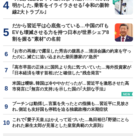
明かした､乗客をイライラさせる｢令和の新幹
線2大トラブル｣
だから習近平は心底焦っている…中国のITも
EVも壊滅させる力を持つ日本が世界シェア8
割を握る"素材"の名前
｢お市の再婚｣で露呈した秀吉の腹黒さ…清須会議の約束を守っ
たのに､滅亡に追い込まれた柴田勝家の"急所"
｢高市早苗の正体｣に国民より先に気づいていた…海外投資家が
｢日本経済を壊す首相｣だと確信した"残念発言"
米国は曖昧､韓国は冷ややかだったが…習近平を激怒させた高
市発言に｢無言の支持｣を示した国の｢大胆な手法｣
プーチンは動揺し､言葉を失ったとの指摘も…習近平に見放さ
れ､側近も友好国も停戦を迫る独裁政権の末期症状
これで｢愛子天皇｣はかえって近づいた…島田裕巳｢野望にとら
われた麻生太郎が見落とした皇室典範の大原則｣