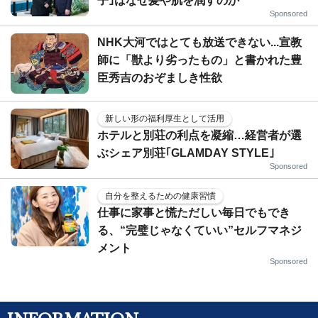
子｣はなぜ髪や肌を潤すのか
Sponsored
NHK大河ではとても放送できない...宣教
師に「獣より劣ったもの」と書かれた豊
臣秀吉のおぞましき性欲
新しい形の福利厚生として活用
ホテルと別荘の利点を凝縮…経営者が選
ぶシェア別荘｢GLAMDAY STYLE｣
Sponsored
自分を整えるための健康習慣
仕事に家事と慌ただしい毎日でもでき
る、“完璧じゃなくていい”セルフマネジ
メント
Sponsored