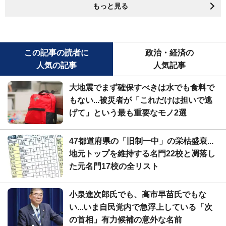
もっと見る
この記事の読者に
政治・経済の
人気の記事
人気記事
大地震でまず確保すべきは水でも食料で
もない...被災者が「これだけは担いで逃
げて」という最も重要なモノ2選
47都道府県の「旧制一中」の栄枯盛衰...
地元トップを維持する名門22校と凋落し
た元名門17校の全リスト
小泉進次郎氏でも、高市早苗氏でもな
い...いま自民党内で急浮上している「次
の首相」有力候補の意外な名前