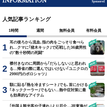
INFORMATION
Sponsored
人気記事ランキング
1時間
週間
無料会員
有料会員
耳の後ろから流血､指の肉をごっそり食べら
れ…クマに｢猪木キック｣で応戦した36歳男性
の"数十秒間の死闘"
襟付きなのに周囲から｢だらしない｣と思われ
る…帰省の際に選んではいけない｢ユニクロの
2990円のポロシャツ｣
額に貼る｢熱を冷ますシート｣でも､首にかける
｢ネッククーラー｣でもない…熱中症対策に最
も効果的なアイテム
｢外国人観光客や子連れ｣より厄介…JR東海が