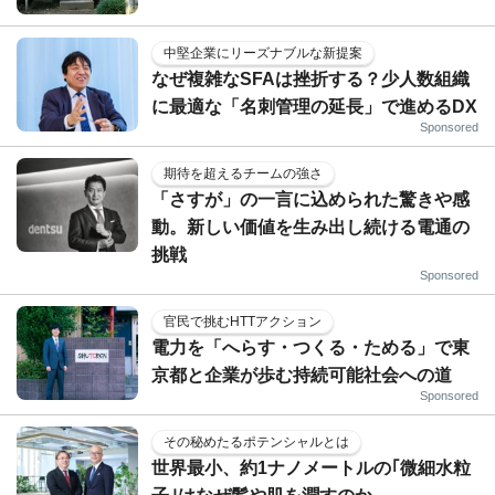
中堅企業にリーズナブルな新提案
なぜ複雑なSFAは挫折する？少人数組織
に最適な「名刺管理の延長」で進めるDX
Sponsored
期待を超えるチームの強さ
「さすが」の一言に込められた驚きや感
動。新しい価値を生み出し続ける電通の
挑戦
Sponsored
官民で挑むHTTアクション
電力を「へらす・つくる・ためる」で東
京都と企業が歩む持続可能社会への道
Sponsored
その秘めたるポテンシャルとは
世界最小、約1ナノメートルの｢微細水粒