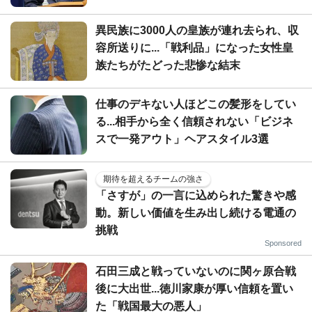
異民族に3000人の皇族が連れ去られ、収
容所送りに...「戦利品」になった女性皇
族たちがたどった悲惨な結末
仕事のデキない人ほどこの髪形をしてい
る...相手から全く信頼されない「ビジネ
スで一発アウト」ヘアスタイル3選
期待を超えるチームの強さ
「さすが」の一言に込められた驚きや感
動。新しい価値を生み出し続ける電通の
挑戦
Sponsored
石田三成と戦っていないのに関ヶ原合戦
後に大出世...徳川家康が厚い信頼を置い
た「戦国最大の悪人」