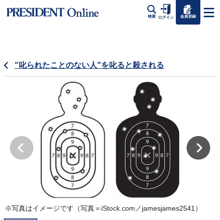
会員登録
検索
ログイン
"叱られたことのない人"を叱ると殺される
※写真はイメージです（写真＝iStock.com／jamesjames2541）