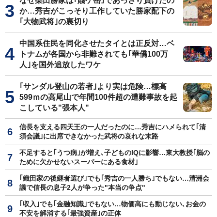
なぜ柴田勝家は｢賤ケ岳｣であっさり負けたの
か…秀吉がこっそり工作していた勝家配下の
｢大物武将｣の裏切り
中国系住民を同化させたタイとは正反対…ベ
トナムが各国から非難されても｢華僑100万
人｣を国外追放したワケ
｢サンダル登山の若者｣より実は危険…標高
599ｍの高尾山で年間100件超の遭難事故を起
こしている"張本人"
信長を支える四天王の一人だったのに…秀吉にハメられて｢清
須会議｣に出席できなかった武将の哀れな末路
不足すると｢うつ病｣が増え､子どものIQに影響…東大教授｢脳の
ために欠かせないスーパーにある食材｣
｢織田家の後継者選び｣でも｢秀吉の一人勝ち｣でもない…清洲会
議で信長の息子2人が争った"本当の争点"
｢収入｣でも｢金融知識｣でもない…物価高にも動じない､お金の
不安を解消する｢最強資産｣の正体