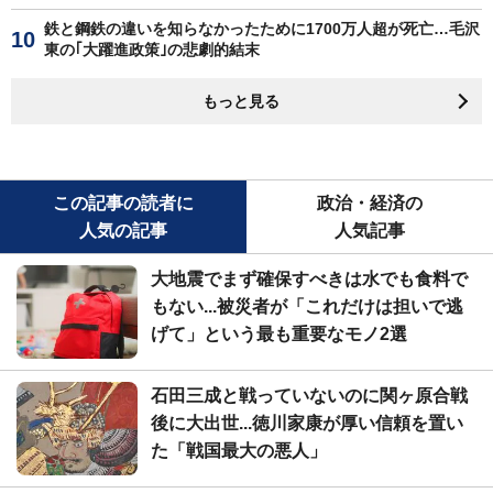
鉄と鋼鉄の違いを知らなかったために1700万人超が死亡…毛沢
東の｢大躍進政策｣の悲劇的結末
もっと見る
この記事の読者に
政治・経済の
人気の記事
人気記事
大地震でまず確保すべきは水でも食料で
もない...被災者が「これだけは担いで逃
げて」という最も重要なモノ2選
石田三成と戦っていないのに関ヶ原合戦
後に大出世...徳川家康が厚い信頼を置い
た「戦国最大の悪人」