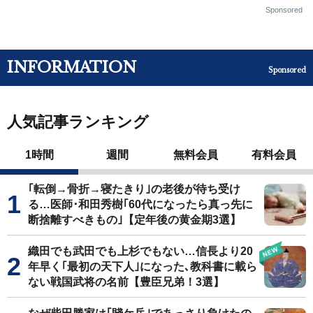
Sponsored
INFORMATION
Sponsored
人気記事ランキング
1時間
週間
無料会員
有料会員
｢転倒→骨折→寝たきり｣の老後が待ち受け
る…医師･和田秀樹｢60代になったら真っ先に
断捨離すべきもの｣【定年後の黄金期3選】
織田でも武田でも上杉でもない…信長より20
年早く｢最初の天下人｣になった､教科書に載ら
ない戦国武将の名前【豊臣兄弟！3選】