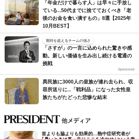
「年金だけで暮らす人」は早々に手放し
ている...50代までに捨てておくべき「老
後のお金を食い潰すもの」8選【2025年
10月BEST】
期待を超えるチームの強さ
「さすが」の一言に込められた驚きや感
動。新しい価値を生み出し続ける電通の
挑戦
Sponsored
異民族に3000人の皇族が連れ去られ、収
容所送りに...「戦利品」になった女性皇
族たちがたどった悲惨な結末
首よりも脇よりも効果的…熱中症研究者が