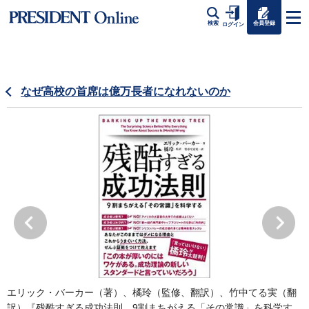
会員登録
検索
ログイン
なぜ高校の首席は億万長者になれないのか
エリック・バーカー（著）、橘玲（監修、翻訳）、竹中てる実（翻
訳）『残酷すぎる成功法則 9割まちがえる「その常識」を科学す