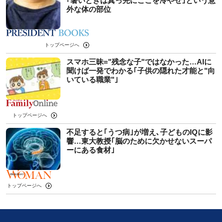
｢暑いときは真っ先にここを冷やせ｣という意
外な体の部位
トップページへ
スマホ三昧="残念な子"ではなかった…AIに
聞けば一発でわかる｢子供の隠れた才能と"向
いている職業"｣
トップページへ
不足すると｢うつ病｣が増え､子どものIQに影
響…東大教授｢脳のために欠かせないスーパ
ーにある食材｣
トップページへ