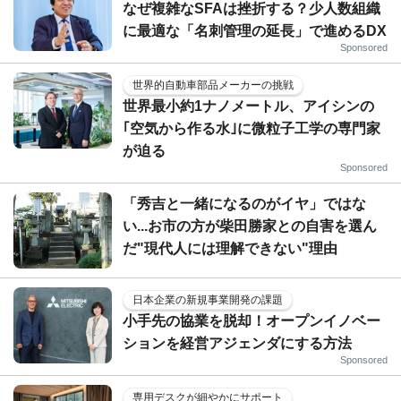
なぜ複雑なSFAは挫折する？少人数組織
に最適な「名刺管理の延長」で進めるDX
Sponsored
世界的自動車部品メーカーの挑戦
世界最小約1ナノメートル、アイシンの
｢空気から作る水｣に微粒子工学の専門家
が迫る
Sponsored
「秀吉と一緒になるのがイヤ」ではな
い...お市の方が柴田勝家との自害を選ん
だ"現代人には理解できない"理由
日本企業の新規事業開発の課題
小手先の協業を脱却！オープンイノベー
ションを経営アジェンダにする方法
Sponsored
専用デスクが細やかにサポート