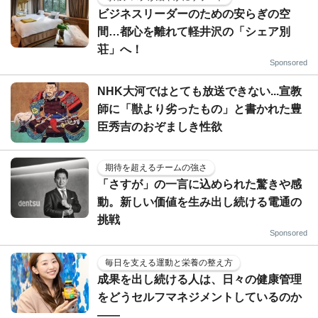
ビジネスリーダーのための安らぎの空
間…都心を離れて軽井沢の「シェア別
荘」へ！
Sponsored
NHK大河ではとても放送できない...宣教
師に「獣より劣ったもの」と書かれた豊
臣秀吉のおぞましき性欲
期待を超えるチームの強さ
「さすが」の一言に込められた驚きや感
動。新しい価値を生み出し続ける電通の
挑戦
Sponsored
毎日を支える運動と栄養の整え方
成果を出し続ける人は、日々の健康管理
をどうセルフマネジメントしているのか
——