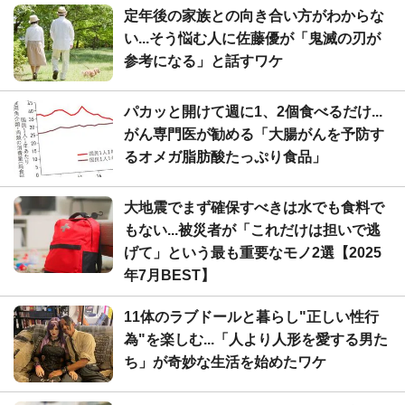
定年後の家族との向き合い方がわからな
い...そう悩む人に佐藤優が「鬼滅の刃が
参考になる」と話すワケ
パカッと開けて週に1、2個食べるだけ...
がん専門医が勧める「大腸がんを予防す
るオメガ脂肪酸たっぷり食品」
大地震でまず確保すべきは水でも食料で
もない...被災者が「これだけは担いで逃
げて」という最も重要なモノ2選【2025
年7月BEST】
11体のラブドールと暮らし"正しい性行
為"を楽しむ...「人より人形を愛する男た
ち」が奇妙な生活を始めたワケ