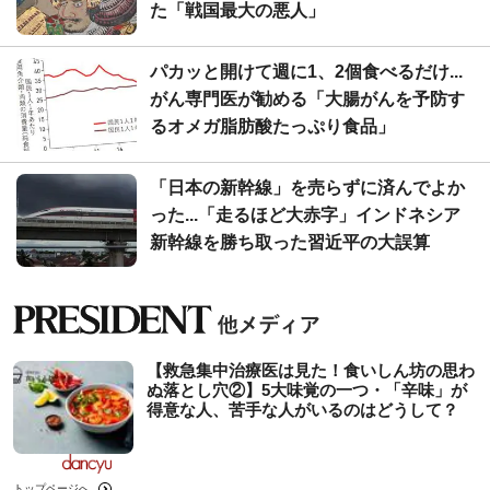
た「戦国最大の悪人」
パカッと開けて週に1、2個食べるだけ...
がん専門医が勧める「大腸がんを予防す
るオメガ脂肪酸たっぷり食品」
「日本の新幹線」を売らずに済んでよか
った...「走るほど大赤字」インドネシア
新幹線を勝ち取った習近平の大誤算
【救急集中治療医は見た！食いしん坊の思わ
ぬ落とし穴②】5大味覚の一つ・「辛味」が
得意な人、苦手な人がいるのはどうして？
トップページへ