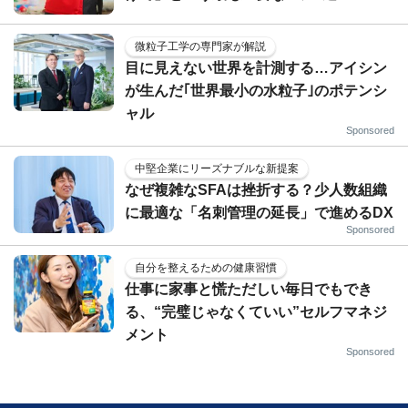
微粒子工学の専門家が解説
目に見えない世界を計測する…アイシン
が生んだ｢世界最小の水粒子｣のポテンシ
ャル
Sponsored
中堅企業にリーズナブルな新提案
なぜ複雑なSFAは挫折する？少人数組織
に最適な「名刺管理の延長」で進めるDX
Sponsored
自分を整えるための健康習慣
仕事に家事と慌ただしい毎日でもでき
る、“完璧じゃなくていい”セルフマネジ
メント
Sponsored