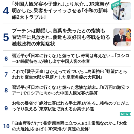
｢外国人観光客や子連れ｣より厄介…JR東海が
明かした､乗客をイライラさせる｢令和の新幹
線2大トラブル｣
プーチンは動揺し､言葉を失ったとの指摘も…
習近平に見放され､側近も友好国も停戦を迫る
独裁政権の末期症状
習近平が｢日本に行くな｣と煽っても､寿司は奪えない…｢スシロ
ー14時間待ち｣が映し出す中国人客の本音
これで｢愛子天皇｣はかえって近づいた…島田裕巳｢野望にとら
われた麻生太郎が見落とした皇室典範の大原則｣
習近平が｢日本に行くな｣と煽った悲惨な結末…｢8万円の激安ツ
アー｣でロシアに向かった中国人観光客の誤算
お盆の帰省で｢絶対に喜ばれる手土産｣がある…接待のプロがこ
っそり教える｢東京駅近で買えるお菓子｣6選
｢自由席券だけで指定席車両に立つ人｣は非常識なのか…｢お盆
の大混雑｣をさばくJR東海の"真逆の見解"