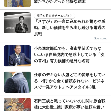
族たちがたどった悲惨な結末
期待を超えるチームの強さ
「さすが」の一言に込められた驚きや感
動。新しい価値を生み出し続ける電通の
挑戦
Sponsored
小泉進次郎氏でも、高市早苗氏でもな
い...いま自民党内で急浮上している「次
の首相」有力候補の意外な名前
仕事のデキない人ほどこの髪形をしてい
る...相手から全く信頼されない「ビジネ
スで一発アウト」ヘアスタイル3選
石田三成と戦っていないのに関ヶ原合戦
後に大出世...徳川家康が厚い信頼を置い