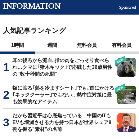
INFORMATION
Sponsored
人気記事ランキング
1時間
週間
無料会員
有料会員
耳の後ろから流血､指の肉をごっそり食べら
れ…クマに｢猪木キック｣で応戦した36歳男性
の"数十秒間の死闘"
額に貼る｢熱を冷ますシート｣でも､首にかける
｢ネッククーラー｣でもない…熱中症対策に最
も効果的なアイテム
だから習近平は心底焦っている…中国のITも
EVも壊滅させる力を持つ日本が世界シェア8
割を握る"素材"の名前