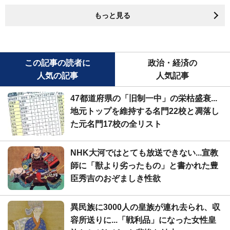
もっと見る
この記事の読者に
政治・経済の
人気の記事
人気記事
47都道府県の「旧制一中」の栄枯盛衰...
地元トップを維持する名門22校と凋落し
た元名門17校の全リスト
NHK大河ではとても放送できない...宣教
師に「獣より劣ったもの」と書かれた豊
臣秀吉のおぞましき性欲
異民族に3000人の皇族が連れ去られ、収
容所送りに...「戦利品」になった女性皇