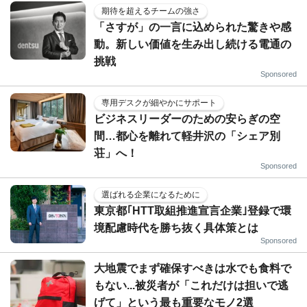
期待を超えるチームの強さ
「さすが」の一言に込められた驚きや感
動。新しい価値を生み出し続ける電通の
挑戦
Sponsored
専用デスクが細やかにサポート
ビジネスリーダーのための安らぎの空
間…都心を離れて軽井沢の「シェア別
荘」へ！
Sponsored
選ばれる企業になるために
東京都｢HTT取組推進宣言企業｣登録で環
境配慮時代を勝ち抜く具体策とは
Sponsored
大地震でまず確保すべきは水でも食料で
もない...被災者が「これだけは担いで逃
げて」という最も重要なモノ2選