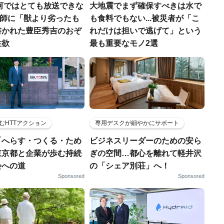
河ではとても放送できな
大地震でまず確保すべきは水で
宣教師に「獣より劣ったも
も食料でもない...被災者が「こ
書かれた豊臣秀吉のおぞ
れだけは担いで逃げて」という
性欲
最も重要なモノ2選
むHTTアクション
専用デスクが細やかにサポート
「へらす・つくる・ため
ビジネスリーダーのための安ら
東京都と企業が歩む持続
ぎの空間…都心を離れて軽井沢
会への道
の「シェア別荘」へ！
Sponsored
Sponsored