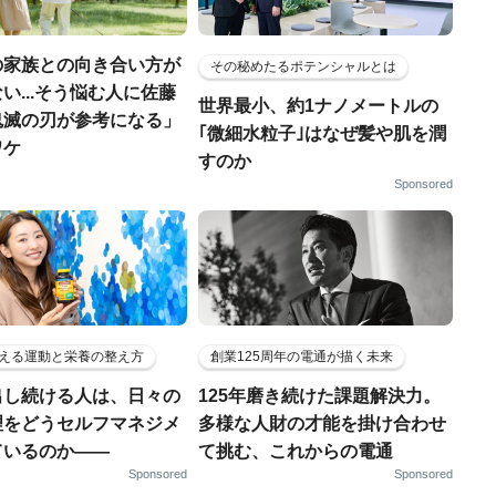
の家族との向き合い方が
その秘めたるポテンシャルとは
い...そう悩む人に佐藤
世界最小、約1ナノメートルの
鬼滅の刃が参考になる」
｢微細水粒子｣はなぜ髪や肌を潤
ワケ
すのか
Sponsored
える運動と栄養の整え方
創業125周年の電通が描く未来
出し続ける人は、日々の
125年磨き続けた課題解決力。
理をどうセルフマネジメ
多様な人財の才能を掛け合わせ
ているのか——
て挑む、これからの電通
Sponsored
Sponsored