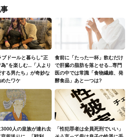
記事
ラブドールと暮らし"正
食前に「たった一杯」飲むだけ
為"を楽しむ...「人より
で肝臓の脂肪を落とせる...専門
愛する男たち」が奇妙な
医の中では常識「食物繊維、発
始めたワケ
酵食品」あと一つは?
3000人の皇族が連れ去
「性犯罪者は全員死刑でいい」
容所送りに...「戦利
そう言って母は息子の性器に手