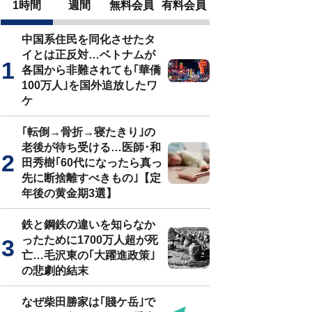
1時間
週間
無料会員
有料会員
中国系住民を同化させたタ
イとは正反対…ベトナムが
各国から非難されても｢華僑
100万人｣を国外追放したワ
ケ
｢転倒→骨折→寝たきり｣の
老後が待ち受ける…医師･和
田秀樹｢60代になったら真っ
先に断捨離すべきもの｣【定
年後の黄金期3選】
鉄と鋼鉄の違いを知らなか
ったために1700万人超が死
亡…毛沢東の｢大躍進政策｣
の悲劇的結末
なぜ柴田勝家は｢賤ケ岳｣で