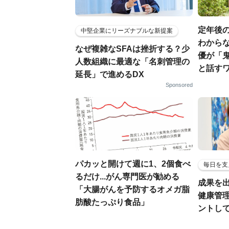
定年後
中堅企業にリーズナブルな新提案
わからな
なぜ複雑なSFAは挫折する？少
優が「
人数組織に最適な「名刺管理の
と話す
延長」で進めるDX
Sponsored
パカッと開けて週に1、2個食べ
毎日を支
るだけ...がん専門医が勧める
成果を
「大腸がんを予防するオメガ脂
健康管
肪酸たっぷり食品」
ントし