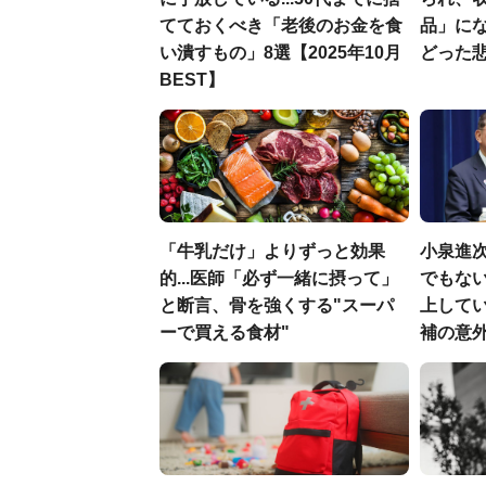
てておくべき「老後のお金を食
品」に
い潰すもの」8選【2025年10月
どった
BEST】
「牛乳だけ」よりずっと効果
小泉進
的...医師「必ず一緒に摂って」
でもない
と断言、骨を強くする"スーパ
上して
ーで買える食材"
補の意