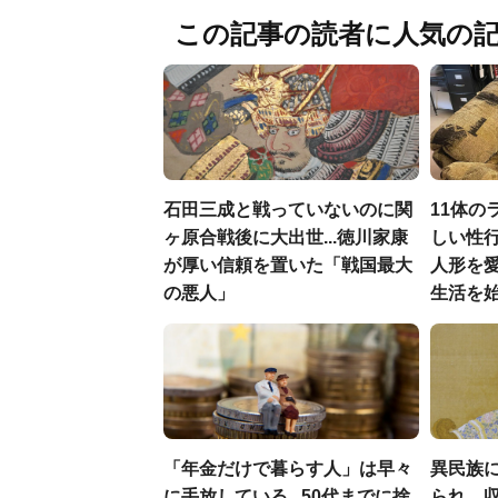
この記事の読者に人気の
石田三成と戦っていないのに関
11体の
ヶ原合戦後に大出世...徳川家康
しい性行
が厚い信頼を置いた「戦国最大
人形を
の悪人」
生活を
「年金だけで暮らす人」は早々
異民族に
に手放している...50代までに捨
られ、収