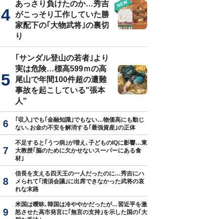
あっさり負けたのか…秀吉
がこっそり工作していた勝
家配下の｢大物武将｣の裏切
り
｢サンダル登山の若者｣より
実は危険…標高599ｍの高
尾山で年間100件超の遭難
事故を起こしている"張本
人"
｢収入｣でも｢金融知識｣でもない…物価高にも動じ
ない､お金の不安を解消する｢最強資産｣の正体
不足すると｢うつ病｣が増え､子どものIQに影響…東
大教授｢脳のために欠かせないスーパーにある食
材｣
信長を支える四天王の一人だったのに…秀吉にハ
メられて｢清須会議｣に出席できなかった武将の哀
れな末路
米国は曖昧､韓国は冷ややかだったが…習近平を激
怒させた高市発言に｢無言の支持｣を示した国の｢大