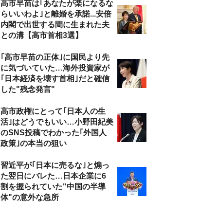
高市早苗は｢あなたが楽になるな
らいいわよ｣と離婚を承諾...安倍
内閣で出世する間に生まれた夫
との溝【高市首相3選】
｢高市早苗の正体｣に国民より先
に気づいていた…海外投資家が
｢日本経済を壊す首相｣だと確信
した"残念発言"
高市政権にとって｢日本人の生
活｣はどうでもいい…小野田紀美
のSNS投稿でわかった｢外国人
政策｣の本当の狙い
習近平が｢日本に売るな｣と煽っ
た翌日にバレた…日本企業に6
割を握られていた"中国の半導
体"の意外な急所