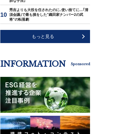
胆な手法｣
秀吉よりも大役を任されたのに､使い捨てに…｢清
須会議｣で最も損をした"織田家ナンバー2の武
将"の転落劇
もっと見る
INFORMATION
Sponsored