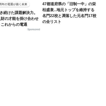
47都道府県の「旧制一中」の栄
5周年の電通が描く未来
枯盛衰...地元トップを維持する
磨き続けた課題解決力。
名門22校と凋落した元名門17校
人財の才能を掛け合わせ
の全リスト
、これからの電通
Sponsored