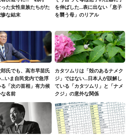
なった女性皇族たちがた
を伸ばした...表に出ない「息子
悲惨な結末
を襲う母」のリアル
次郎氏でも、高市早苗氏
カタツムリは「殻のあるナメク
...いま自民党内で急浮
ジ」ではない...日本人が誤解し
いる「次の首相」有力候
ている「カタツムリ」と「ナメ
外な名前
クジ」の意外な関係