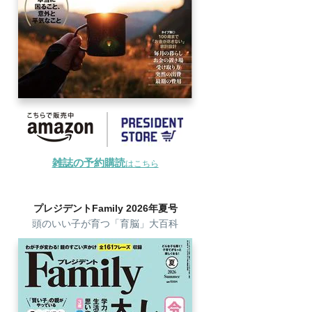
雑誌の予約購読
はこちら
プレジデントFamily 2026年夏号
頭のいい子が育つ「育脳」大百科