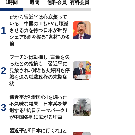
1時間
週間
無料会員
有料会員
だから習近平は心底焦って
いる…中国のITもEVも壊滅
させる力を持つ日本が世界
シェア8割を握る"素材"の名
前
プーチンは動揺し､言葉を失
ったとの指摘も…習近平に
見放され､側近も友好国も停
戦を迫る独裁政権の末期症
状
習近平が｢愛国心｣を煽った
不気味な結果…日本兵を撃
退する｢抗日テーマパーク｣
が中国各地に広がる理由
習近平が｢日本に行くな｣と