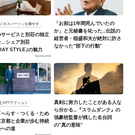
「お前は1年間死んでいたの
ジネスパーソンを癒やす
か」と元秘書を叱った...伝説の
のサービスと別荘の独立
経営者・稲盛和夫が絶対に許さ
合…シェア別荘
なかった"部下の行動"
DAY STYLE｣の魅力
Sponsored
真剣に努力したことがある人な
むHTTアクション
ら分かる...『スラムダンク』の
「へらす・つくる・ため
強豪校監督が残した名台詞
東京都と企業が歩む持続
の"真の意味"
会への道
Sponsored