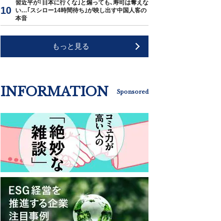
習近平が｢日本に行くな｣と煽っても､寿司は奪えな
い…｢スシロー14時間待ち｣が映し出す中国人客の
本音
もっと見る
INFORMATION
Sponsored