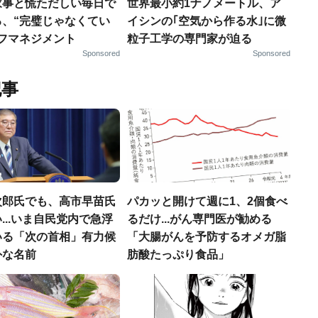
家事と慌ただしい毎日で
世界最小約1ナノメートル、ア
る、“完璧じゃなくてい
イシンの｢空気から作る水｣に微
ルフマネジメント
粒子工学の専門家が迫る
Sponsored
Sponsored
記事
次郎氏でも、高市早苗氏
パカッと開けて週に1、2個食べ
...いま自民党内で急浮
るだけ...がん専門医が勧める
いる「次の首相」有力候
「大腸がんを予防するオメガ脂
外な名前
肪酸たっぷり食品」