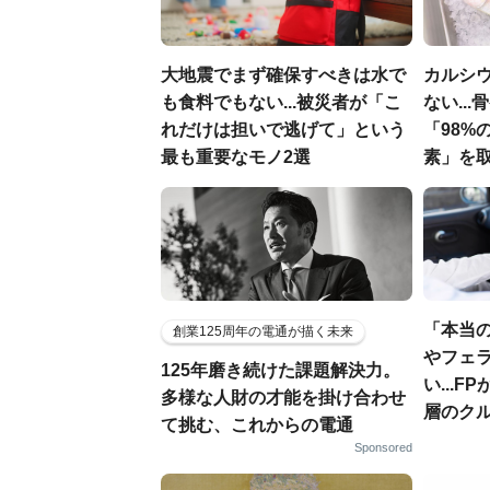
大地震でまず確保すべきは水で
カルシ
も食料でもない...被災者が「こ
ない..
れだけは担いで逃げて」という
「98%
最も重要なモノ2選
素」を
「本当
創業125周年の電通が描く未来
やフェ
125年磨き続けた課題解決力。
い...
多様な人財の才能を掛け合わせ
層のク
て挑む、これからの電通
Sponsored