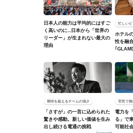
日本人の能力は平均的にはすご
忙しいビ
く高いのに...日本から「世界の
ホテル
リーダー」が生まれない最大の
性を融
理由
｢GLAM
期待を超えるチームの強さ
官民で挑
「さすが」の一言に込められた
電力を
驚きや感動。新しい価値を生み
る」で
出し続ける電通の挑戦
可能社
Sponsored