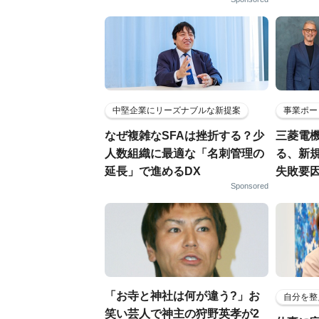
中堅企業にリーズナブルな新提案
事業ポー
なぜ複雑なSFAは挫折する？少
三菱電機
人数組織に最適な「名刺管理の
る、新
延長」で進めるDX
失敗要
Sponsored
「お寺と神社は何が違う?」お
自分を整
笑い芸人で神主の狩野英孝が2