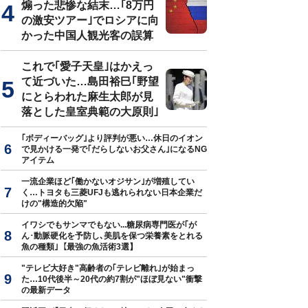
煽った悲惨な結末…｢8万円
の激安ツアー｣でロシアに向
かった中国人観光客の誤算
これで｢愛子天皇｣はかえっ
て近づいた…島田裕巳｢野望
にとらわれた麻生太郎が見
落とした皇室典範の大原則｣
｢ボディーバッグ｣より評判が悪い…休日のイオン
で見かける一発で｢だらしないお父さん｣になるNG
アイテム
一流企業ほど｢働かないオジサン｣が増殖してい
く…トヨタも三菱UFJも逃れられない日本企業だ
けの"構造的欠陥"
イワシでもサンマでもない...糖尿病専門医が｢が
ん･動脈硬化を予防し､美肌を保つ栄養素をとれる
魚の種類｣【最強の魚活術3選】
"テレビ大好き"高齢者の｢テレビ離れ｣が始まっ
た…10代後半～20代の約7割が"ほぼ見ない"衝撃
の最新データ