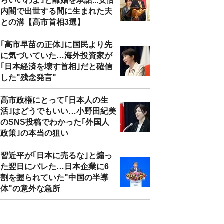
らいいわよ｣と離婚を承諾...安倍
内閣で出世する間に生まれた夫
との溝【高市首相3選】
｢高市早苗の正体｣に国民より先
に気づいていた…海外投資家が
｢日本経済を壊す首相｣だと確信
した"残念発言"
高市政権にとって｢日本人の生
活｣はどうでもいい…小野田紀美
のSNS投稿でわかった｢外国人
政策｣の本当の狙い
習近平が｢日本に売るな｣と煽っ
た翌日にバレた…日本企業に6
割を握られていた"中国の半導
体"の意外な急所