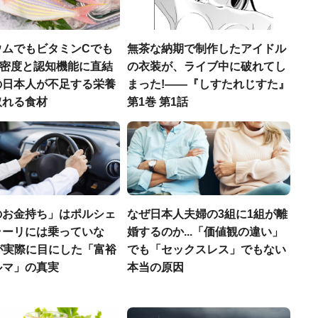
ウムでもビタミンCでも
無茶な納期で制作したアイドル
.骨密度と認知機能に直結
の衣装が、ライブ中に破れてし
の日本人が不足する栄養
まった!――『しすたれじすた』
取れる食材
第1巻 第1話
のお金持ち」はポルシェ
なぜ日本人夫婦の3組に1組が離
ラーリには乗っていな
婚するのか...「価値観の違い」
FPが実際に目にした「富裕
でも「セックスレス」でもない
ルマ」の真実
本当の原因