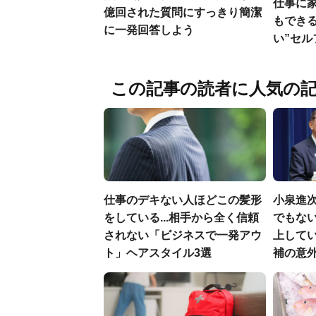
仕事に
億回された質問にすっきり簡潔
もでき
に一発回答しよう
い”セ
この記事の読者に人気の
仕事のデキない人ほどこの髪形
小泉進
をしている...相手から全く信頼
でもない
されない「ビジネスで一発アウ
上して
ト」ヘアスタイル3選
補の意