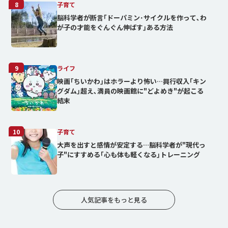
8
子育て
脳科学者が断言｢ドーパミン･サイクルを作って､わ
が子の才能をぐんぐん伸ばす｣ある方法
9
ライフ
映画｢ちいかわ｣はホラーより怖い…興行収入｢キン
グダム｣超え､満員の映画館に"どよめき"が起こる
結末
10
子育て
大声を出すと感情が安定する…脳科学者が"現代っ
子"にすすめる｢心も体も軽くなる｣トレーニング
人気記事をもっと見る