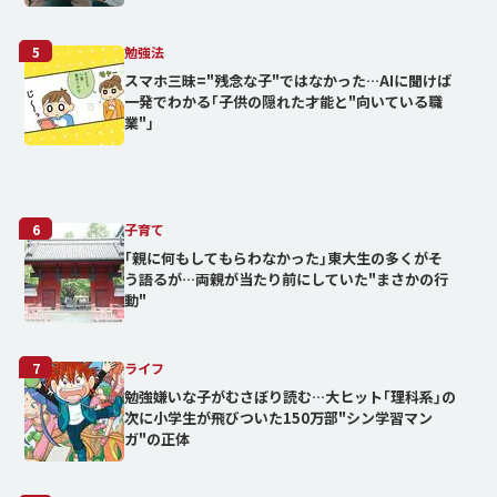
5
勉強法
スマホ三昧="残念な子"ではなかった…AIに聞けば
一発でわかる｢子供の隠れた才能と"向いている職
業"｣
6
子育て
｢親に何もしてもらわなかった｣東大生の多くがそ
う語るが…両親が当たり前にしていた"まさかの行
動"
7
ライフ
勉強嫌いな子がむさぼり読む…大ヒット｢理科系｣の
次に小学生が飛びついた150万部"シン学習マン
ガ"の正体