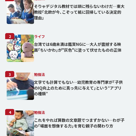
そりゃデジタル教材では頭に残らないわけだ…東大
教授｢北欧が今､こぞって紙に回帰している決定的
理由」
2
ライフ
台湾では6歳未満は鑑賞NGに…大人が震撼する映
画｢ちいかわ｣が"灰色"に塗って伏せたものの正体
3
勉強法
文字でも計算でもない…幼児教育の専門家が｢子供
のIQ向上のために真っ先に与えて｣という“アプリ
の種類”
4
勉強法
これをやれば算数の文章題でつまずかない…わが子
の｢場面を想像する力｣を育む親子の関わり方