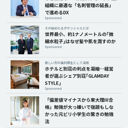
組織に最適な「名刺管理の延長」
で進めるDX
Sponsored
その秘めたるポテンシャルとは
世界最小、約1ナノメートルの｢微
細水粒子｣はなぜ髪や肌を潤すのか
Sponsored
新しい形の福利厚生として活用
ホテルと別荘の利点を凝縮…経営
者が選ぶシェア別荘｢GLAMDAY
STYLE｣
Sponsored
「偏差値マイナスから東大理III合
格」勉強が大っ嫌いで宿題もしな
かった元ビリ小学生の驚きの勉強
法