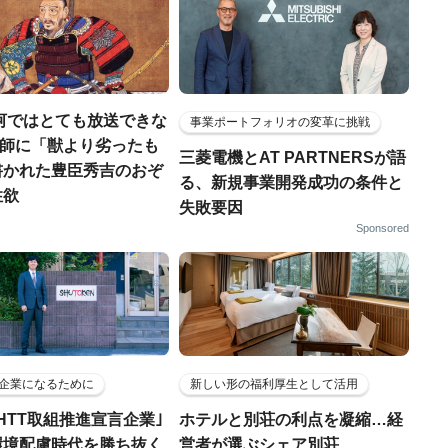
河ではとても放送できな
事業ポートフォリオの変革に挑戦
宣教師に「獣より劣ったも
三菱電機とAT PARTNERSが語
書かれた豊臣秀吉のおぞ
る、新規事業開発成功の条件と
性欲
失敗要因
Sponsored
企業になるために
新しい形の福利厚生として活用
HTT取組推進宣言企業｣
ホテルと別荘の利点を凝縮…経
環境配慮時代を勝ち抜く
営者が選ぶシェア別荘