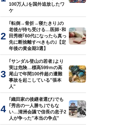
100万人｣を国外追放したワ
ケ
｢転倒→骨折→寝たきり｣の
老後が待ち受ける…医師･和
田秀樹｢60代になったら真っ
先に断捨離すべきもの｣【定
年後の黄金期3選】
｢サンダル登山の若者｣より
実は危険…標高599ｍの高
尾山で年間100件超の遭難
事故を起こしている"張本
人"
｢織田家の後継者選び｣でも
｢秀吉の一人勝ち｣でもな
い…清洲会議で信長の息子2
人が争った"本当の争点"