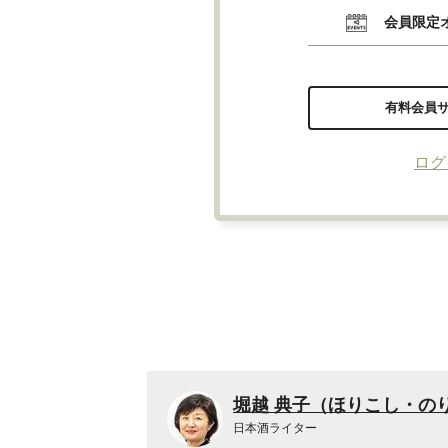
会員限定
有料会員
ログ
堀越 典子（ほりこし・の
日本酒ライター