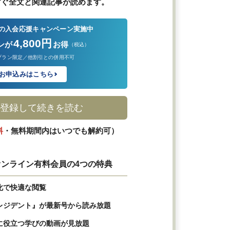
すぐ全文と関連記事が読めます。
の入会応援キャンペーン実施中
4,800円
ンが
お得
（税込）
プラン限定／他割引との併用不可
お申込みはこちら
登録して続きを読む
料
・無料期間内はいつでも解約可）
ンライン有料会員の4つの特典
化で快適な閲覧
レジデント』が最新号から読み放題
に役立つ学びの動画が見放題