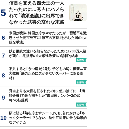
信長を支える四天王の一人
だったのに…秀吉にハメら
れて｢清須会議｣に出席でき
なかった武将の哀れな末路
米国は曖昧､韓国は冷ややかだったが…習近平を激
怒させた高市発言に｢無言の支持｣を示した国の｢大
胆な手法｣
鉄と鋼鉄の違いを知らなかったために1700万人超
が死亡…毛沢東の｢大躍進政策｣の悲劇的結末
不足すると｢うつ病｣が増え､子どものIQに影響…東
大教授｢脳のために欠かせないスーパーにある食
材｣
秀吉よりも大役を任されたのに､使い捨てに…｢清
須会議｣で最も損をした"織田家ナンバー2の武
将"の転落劇
額に貼る｢熱を冷ますシート｣でも､首にかける｢ネ
ッククーラー｣でもない…熱中症対策に最も効果的
なアイテム