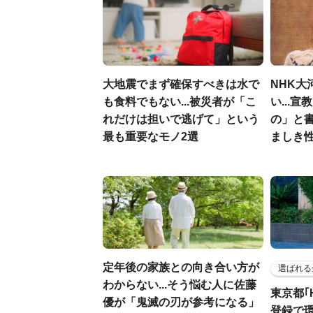
大地震でまず確保すべきは水で
NHK大
も食料でもない...被災者が「こ
い...
れだけは担いで逃げて」という
の」と
最も重要なモノ2選
ましき
定年後の家族との向き合い方が
選ばれる
わからない...そう悩む人に佐藤
東京都｢
優が「鬼滅の刃が参考になる」
登録で