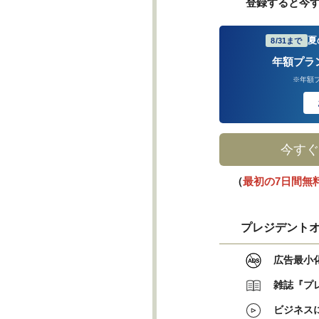
登録すると今
夏
8/31まで
年額プラ
※年額
今すぐ
（
最初の7日間無
プレジデントオ
広告最小
雑誌『プ
ビジネス