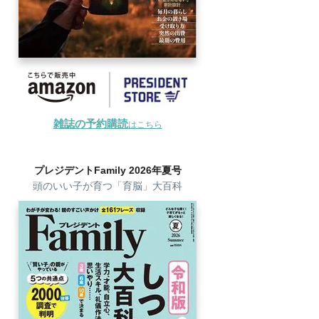
雑誌の予約購読
はこちら
プレジデントFamily 2026年夏号
頭のいい子が育つ「育脳」大百科