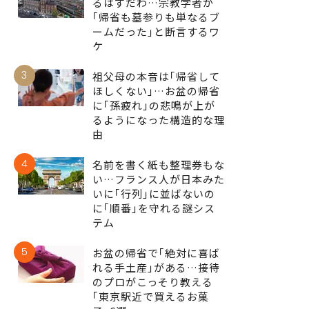
るはずだわ…宗教学者が
｢帰省も墓参りも単なるブ
ームだった｣と断言するワ
ケ
3
祖父母の本音は｢帰省して
ほしくない｣…お盆の帰省
に｢孫疲れ｣の悲鳴が上が
るようになった構造的な理
由
4
名前を書く紙も整理券もな
い…フランス人が日本みた
いに｢行列｣に並ばないの
に｢順番｣を守れる謎シス
テム
5
お盆の帰省で｢絶対に喜ば
れる手土産｣がある…接待
のプロがこっそり教える
｢東京駅近で買えるお菓