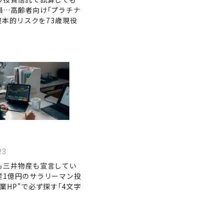
損…高齢者向け｢プラチナ
の根本的リスクを73歳現役
23
も三井物産も宣言してい
産1億円のサラリーマン投
業HP"で必ず探す｢4文字