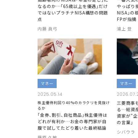
なるのか…｢65歳以上を優遇｣だけ
やっぱり
ではないプラチナNISA構想の問題
NISA｣
点
FPが指摘
内藤 眞弓
浦上 登
マネー
マネー
2025.05.14
2026.07.
株主優待利回り40%のカラクリを見抜け
三菱商事
るか
る…総資
｢金券､割引､自社商品｣株主優待は
資家が"企
どれが有利か…お金の専門家が自
の言葉｣
腹で試してたどり着いた最終結論
シバウラ
藤原 久敏