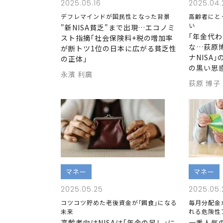
2025.05.16
2025.04.
デフレマインドが国民性となった背景
高齢者にと
い
"新NISA貧乏"まで出現…エコノミ
｢年金代
スト指摘｢社会保険料+税の増加率
な…荻原
が断トツ1位の日本に広がる貧乏性
ナNISA
の正体｣
の黒い思
永濱 利廣
荻原 博子
マネー
マネー
2025.05.25
2025.05.
コツコツ貯めた老後資金が｢餌食｣になる
毎月分配金
未来
れる危険性
高齢者向けNISAは｢年金の足し｣に
一番人気