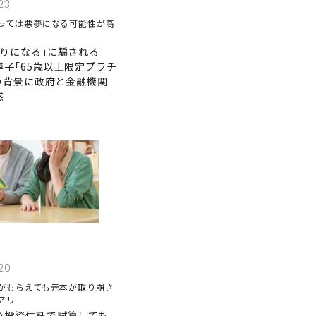
23
っては悪夢になる可能性が高
わりになる｣に騙される
博子｢65歳以上限定プラチ
｣の背景に政府と金融機関
惑
20
がもらえても元本が取り崩さ
アリ
の投資信託で試算しても