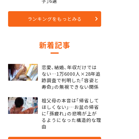
子｣6選
ランキングをもっとみる
新着記事
恋愛､結婚､年収だけでは
ない…1万6000人×28年追
跡調査で判明した｢容姿と
寿命｣の無視できない関係
祖父母の本音は｢帰省して
ほしくない｣…お盆の帰省
に｢孫疲れ｣の悲鳴が上が
るようになった構造的な理
由