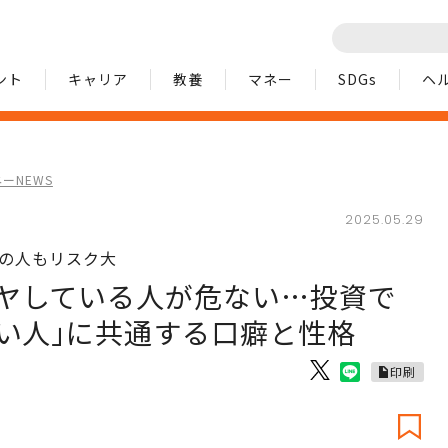
ント
キャリア
教養
マネー
SDGs
ヘ
ーNEWS
2025.05.29
｣の人もリスク大
ヤしている人が危ない…投資で
ない人｣に共通する口癖と性格
印刷