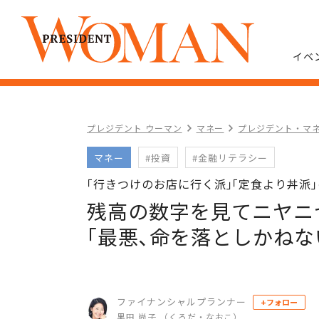
イベ
プレジデント ウーマン
マネー
プレジデント・マネ
マネー
#投資
#金融リテラシー
｢行きつけのお店に行く派｣｢定食より丼派
残高の数字を見てニヤニ
｢最悪､命を落としかね
ファイナンシャルプランナー
+フォロー
黒田 尚子 （くろだ・なおこ）