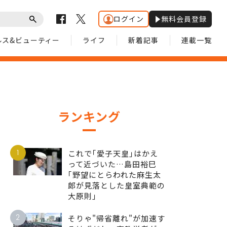
ログイン
無料会員登録
ルス&ビューティー
ライフ
新着記事
連載一覧
ランキング
1
これで｢愛子天皇｣はかえ
って近づいた…島田裕巳
｢野望にとらわれた麻生太
郎が見落とした皇室典範の
大原則｣
2
そりゃ"帰省離れ"が加速す