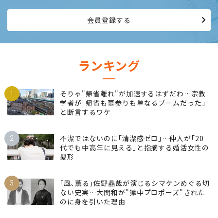
会員登録する
ランキング
1
そりゃ"帰省離れ"が加速するはずだわ…宗教
学者が｢帰省も墓参りも単なるブームだった｣
と断言するワケ
2
不潔ではないのに｢清潔感ゼロ｣…仲人が｢20
代でも中高年に見える｣と指摘する婚活女性の
髪形
3
｢風､薫る｣佐野晶哉が演じるシマケンめぐる切
ない史実…大関和が"獄中プロポーズ"された
のに身を引いた理由