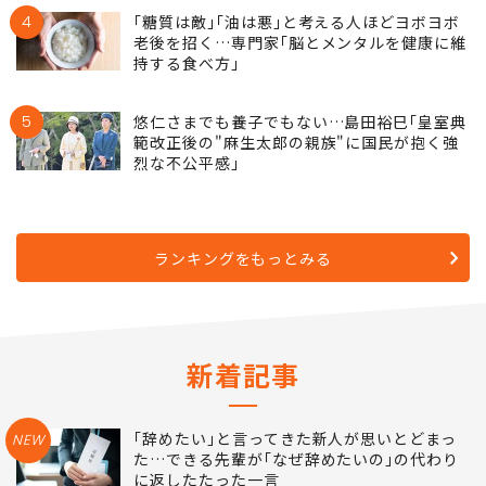
4
｢糖質は敵｣｢油は悪｣と考える人ほどヨボヨボ
老後を招く…専門家｢脳とメンタルを健康に維
持する食べ方｣
5
悠仁さまでも養子でもない…島田裕巳｢皇室典
範改正後の"麻生太郎の親族"に国民が抱く強
烈な不公平感｣
ランキングをもっとみる
新着記事
｢辞めたい｣と言ってきた新人が思いとどまっ
NEW
た…できる先輩が｢なぜ辞めたいの｣の代わり
に返したたった一言