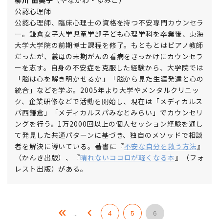
柳川 由美子
（やながわ・ゆみこ）
公認心理師
公認心理師、臨床心理士の資格を持つ不安専門カウンセラ
ー。鎌倉女子大学児童学部子ども心理学科を卒業後、東海
大学大学院の前期博士課程を修了。もともとはピアノ教師
だったが、義母の末期がんの看病をきっかけにカウンセラ
ーを志す。自身の不安症を克服した経験から、大学院では
「脳は心を解き明かせるか」「脳から見た生涯発達と心の
統合」などを学ぶ。2005年より大学やメンタルクリニッ
ク、企業研修などで活動を開始し、現在は「メディカルス
パ西鎌倉」「メディカルスパみなとみらい」でカウンセリ
ングを行う。1万2000回以上の個人セッション経験を通し
て発見した共通パターンに基づき、独自のメソッドで相談
者を解決に導いている。著書に『
不安な自分を救う方法
』
（かんき出版）、『
晴れないココロが軽くなる本
』（フォ
レスト出版）がある。
…
4
5
6