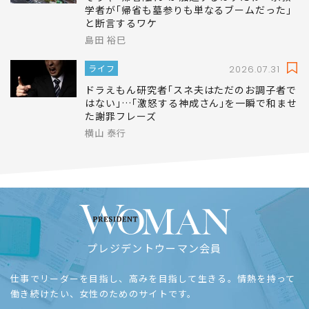
学者が｢帰省も墓参りも単なるブームだった｣
と断言するワケ
島田 裕巳
ライフ
2026.07.31
ドラえもん研究者｢スネ夫はただのお調子者で
はない｣…｢激怒する神成さん｣を一瞬で和ませ
た謝罪フレーズ
横山 泰行
プレジデントウーマン会員
仕事でリーダーを目指し、高みを目指して生きる。情熱を持って
働き続けたい、女性のためのサイトです。