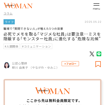
menu
コラム
ライフ
2025.05.22
職場で｢質問できない人｣が増えた5つの背景
必死でメモを取る｢マジメな社員｣は要注意…ミスを
隠蔽する｢モンスター社員｣に進化する"危険な兆候"
#人間関係
#コミュニケーション
公認心理師
+フォロー
柳川 由美子 （やながわ・ゆみこ）
ここから先は無料会員限定です。