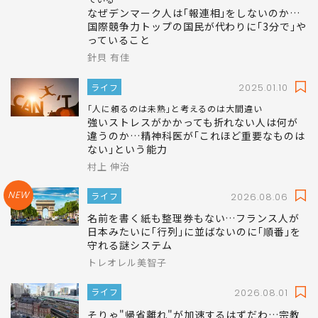
なぜデンマーク人は｢報連相｣をしないのか…
国際競争力トップの国民が代わりに｢3分で｣や
っていること
針貝 有佳
ライフ
2025.01.10
｢人に頼るのは未熟｣と考えるのは大間違い
強いストレスがかかっても折れない人は何が
違うのか…精神科医が｢これほど重要なものは
ない｣という能力
村上 伸治
NEW
ライフ
2026.08.06
名前を書く紙も整理券もない…フランス人が
日本みたいに｢行列｣に並ばないのに｢順番｣を
守れる謎システム
トレオレル美智子
ライフ
2026.08.01
そりゃ"帰省離れ"が加速するはずだわ…宗教