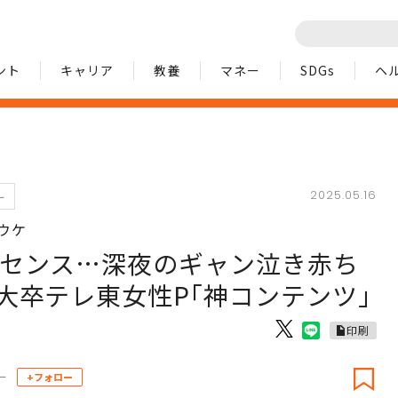
ント
キャリア
教養
マネー
SDGs
ヘ
2025.05.16
ー
ウケ
すセンス…深夜のギャン泣き赤ち
大卒テレ東女性P｢神コンテンツ｣
印刷
ー
+フォロー