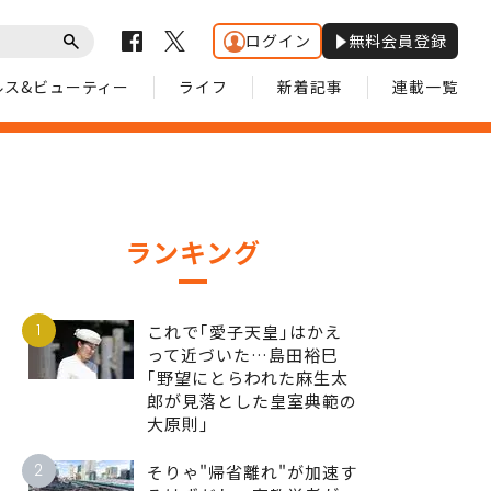
ログイン
無料会員登録
ルス&ビューティー
ライフ
新着記事
連載一覧
ランキング
1
これで｢愛子天皇｣はかえ
って近づいた…島田裕巳
｢野望にとらわれた麻生太
郎が見落とした皇室典範の
大原則｣
2
そりゃ"帰省離れ"が加速す