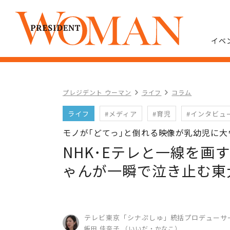
イベ
プレジデント ウーマン
ライフ
コラム
ライフ
#メディア
#育児
#インタビュ
モノが｢どてっ｣と倒れる映像が乳幼児に大
NHK･Eテレと一線を画
ゃんが一瞬で泣き止む東
テレビ東京「シナぷしゅ」統括プロデューサ
飯田 佳奈子 （いいだ・かなこ）