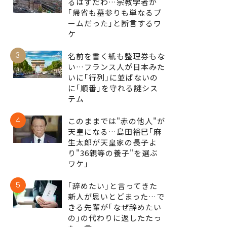
るはずだわ…宗教学者が
｢帰省も墓参りも単なるブ
ームだった｣と断言するワ
ケ
3
名前を書く紙も整理券もな
い…フランス人が日本みた
いに｢行列｣に並ばないの
に｢順番｣を守れる謎シス
テム
4
このままでは"赤の他人"が
天皇になる…島田裕巳｢麻
生太郎が天皇家の長子よ
り"36親等の養子"を選ぶ
ワケ｣
5
｢辞めたい｣と言ってきた
新人が思いとどまった…で
きる先輩が｢なぜ辞めたい
の｣の代わりに返したたっ