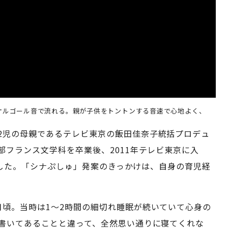
オルゴール音で流れる。親が子供をトントンする音速で心地よく、
。
2児の母親であるテレビ東京の飯田佳奈子統括プロデュ
部フランス文学科を卒業後、2011年テレビ東京に入
出産した。「シナぷしゅ」発案のきっかけは、自身の育児経
月頃。当時は1～2時間の細切れ睡眠が続いていて心身の
書いてあることと違って、全然思い通りに寝てくれな