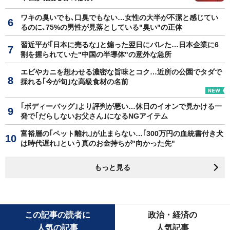
ワキの臭いでも､口臭でもない…女性の大半が不潔と感じてい
るのに､75%の男性が見落としている"臭い"の正体
習近平が｢日本に売るな｣と煽った翌日にバレた…日本企業に6
割を握られていた"中国の半導体"の意外な急所
エビやカニを想わせる濃密な旨味とコク…近所の公園でタダで
採れる｢今が旬｣な高級食材の名前
｢ボディーバッグ｣より評判が悪い…休日のイオンで見かける一
発で｢だらしないお父さん｣になるNGアイテム
富裕層の｢ペット離れ｣が止まらない…｢300万円の血統書付き犬
は時代遅れ｣という真のお金持ちが"向かった先"
もっと見る
この記事の読者に
政治・経済の
人気の記事
人気記事