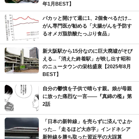
年1月BEST】
パカッと開けて週に1、2個食べるだけ...
がん専門医が勧める「大腸がんを予防す
るオメガ脂肪酸たっぷり食品」
新大阪駅から15分なのに巨大廃墟がそび
える...「消えた終着駅」が映し出す昭和
のニュータウンの栄枯盛衰【2025年8月
BEST】
自分の鬱憤を子供で晴らす親。娘が母親
に放った痛烈な一言――『真綿の檻』第
2話
「日本の新幹線」を売らずに済んでよか
った...「走るほど大赤字」インドネシア
新幹線を勝ち取った習近平の大誤算