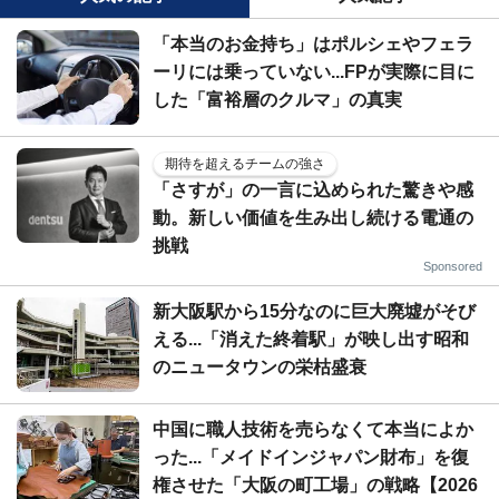
「本当のお金持ち」はポルシェやフェラ
ーリには乗っていない...FPが実際に目に
した「富裕層のクルマ」の真実
期待を超えるチームの強さ
「さすが」の一言に込められた驚きや感
動。新しい価値を生み出し続ける電通の
挑戦
Sponsored
新大阪駅から15分なのに巨大廃墟がそび
える...「消えた終着駅」が映し出す昭和
のニュータウンの栄枯盛衰
中国に職人技術を売らなくて本当によか
った...「メイドインジャパン財布」を復
権させた「大阪の町工場」の戦略【2026