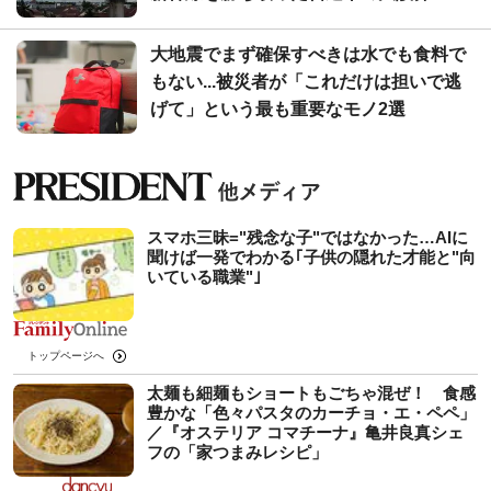
大地震でまず確保すべきは水でも食料で
もない...被災者が「これだけは担いで逃
げて」という最も重要なモノ2選
スマホ三昧="残念な子"ではなかった…AIに
聞けば一発でわかる｢子供の隠れた才能と"向
いている職業"｣
トップページへ
太麺も細麺もショートもごちゃ混ぜ！ 食感
豊かな「色々パスタのカーチョ・エ・ペペ」
／『オステリア コマチーナ』亀井良真シェ
フの「家つまみレシピ」