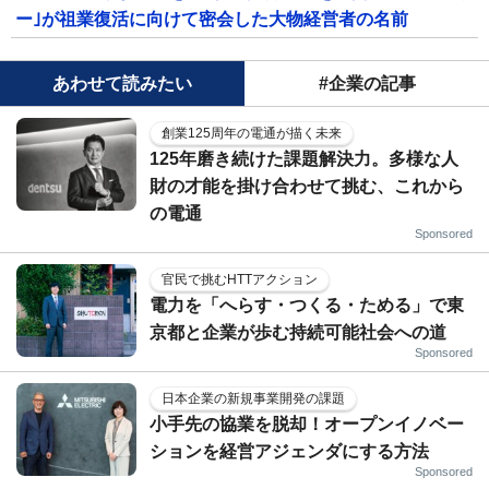
ー｣が祖業復活に向けて密会した大物経営者の名前
あわせて読みたい
#企業の記事
創業125周年の電通が描く未来
125年磨き続けた課題解決力。多様な人
財の才能を掛け合わせて挑む、これから
の電通
Sponsored
官民で挑むHTTアクション
電力を「へらす・つくる・ためる」で東
京都と企業が歩む持続可能社会への道
Sponsored
日本企業の新規事業開発の課題
小手先の協業を脱却！オープンイノベー
ションを経営アジェンダにする方法
Sponsored