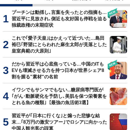
プーチンは動揺し､言葉を失ったとの指摘も…
習近平に見放され､側近も友好国も停戦を迫る
独裁政権の末期症状
これで｢愛子天皇｣はかえって近づいた…島田
裕巳｢野望にとらわれた麻生太郎が見落とした
皇室典範の大原則｣
だから習近平は心底焦っている…中国のITも
EVも壊滅させる力を持つ日本が世界シェア8
割を握る"素材"の名前
イワシでもサンマでもない...糖尿病専門医が
｢がん･動脈硬化を予防し､美肌を保つ栄養素を
とれる魚の種類｣【最強の魚活術3選】
習近平が｢日本に行くな｣と煽った悲惨な結
末…｢8万円の激安ツアー｣でロシアに向かった
中国人観光客の誤算