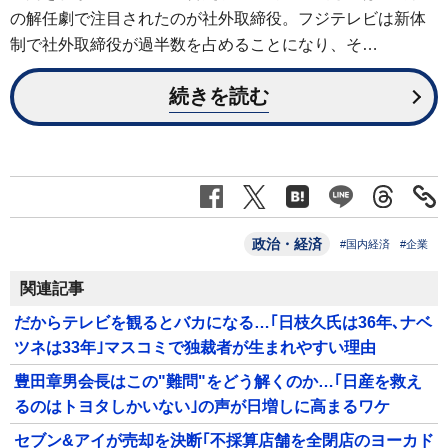
の解任劇で注目されたのが社外取締役。フジテレビは新体
制で社外取締役が過半数を占めることになり、そ…
続きを読む
政治・経済
#国内経済
#企業
関連記事
だからテレビを観るとバカになる…｢日枝久氏は36年､ナベ
ツネは33年｣マスコミで独裁者が生まれやすい理由
豊田章男会長はこの"難問"をどう解くのか…｢日産を救え
るのはトヨタしかいない｣の声が日増しに高まるワケ
セブン&アイが売却を決断｢不採算店舗を全閉店のヨーカド