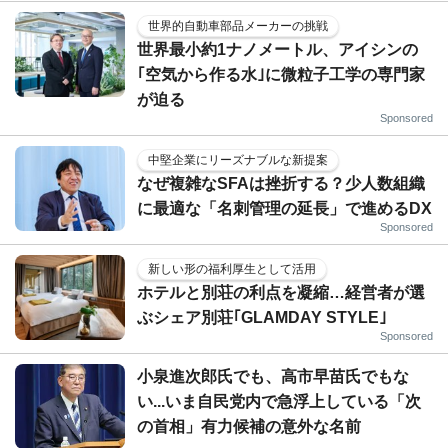
世界的自動車部品メーカーの挑戦
世界最小約1ナノメートル、アイシンの
｢空気から作る水｣に微粒子工学の専門家
が迫る
Sponsored
中堅企業にリーズナブルな新提案
なぜ複雑なSFAは挫折する？少人数組織
に最適な「名刺管理の延長」で進めるDX
Sponsored
新しい形の福利厚生として活用
ホテルと別荘の利点を凝縮…経営者が選
ぶシェア別荘｢GLAMDAY STYLE｣
Sponsored
小泉進次郎氏でも、高市早苗氏でもな
い...いま自民党内で急浮上している「次
の首相」有力候補の意外な名前