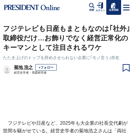
会員登録
検索
ログイン
フジテレビも日産もまともなのは｢社外｣
取締役だけ…お飾りでなく経営正常化の
キーマンとして注目されるワケ
たたき上げのトップを辞めさせられない企業に｢モノ言う｣存在
菊地 浩之
+フォロー
経営史学者・系図研究者
フジテレビや日産など、2025年も大企業の社長交代劇が
世間を騒がせている。経営史学者の菊地浩之さんは「両社