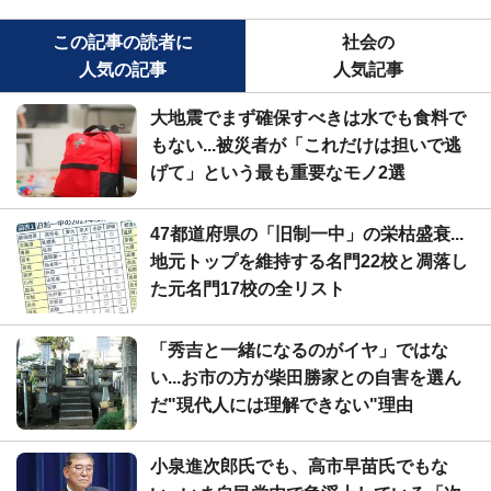
この記事の読者に
社会の
人気の記事
人気記事
大地震でまず確保すべきは水でも食料で
もない...被災者が「これだけは担いで逃
げて」という最も重要なモノ2選
47都道府県の「旧制一中」の栄枯盛衰...
地元トップを維持する名門22校と凋落し
た元名門17校の全リスト
「秀吉と一緒になるのがイヤ」ではな
い...お市の方が柴田勝家との自害を選ん
だ"現代人には理解できない"理由
小泉進次郎氏でも、高市早苗氏でもな