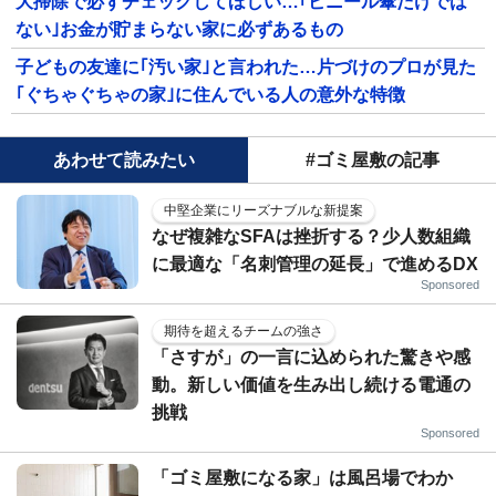
大掃除で必ずチェックしてほしい…｢ビニール傘だけでは
ない｣お金が貯まらない家に必ずあるもの
子どもの友達に｢汚い家｣と言われた…片づけのプロが見た
｢ぐちゃぐちゃの家｣に住んでいる人の意外な特徴
あわせて読みたい
#ゴミ屋敷の記事
中堅企業にリーズナブルな新提案
なぜ複雑なSFAは挫折する？少人数組織
に最適な「名刺管理の延長」で進めるDX
Sponsored
期待を超えるチームの強さ
「さすが」の一言に込められた驚きや感
動。新しい価値を生み出し続ける電通の
挑戦
Sponsored
「ゴミ屋敷になる家」は風呂場でわか