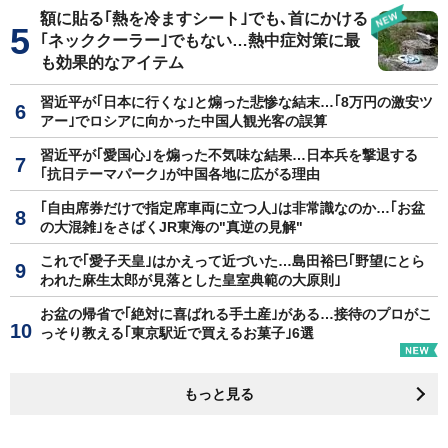
額に貼る｢熱を冷ますシート｣でも､首にかける
｢ネッククーラー｣でもない…熱中症対策に最
も効果的なアイテム
習近平が｢日本に行くな｣と煽った悲惨な結末…｢8万円の激安ツ
アー｣でロシアに向かった中国人観光客の誤算
習近平が｢愛国心｣を煽った不気味な結果…日本兵を撃退する
｢抗日テーマパーク｣が中国各地に広がる理由
｢自由席券だけで指定席車両に立つ人｣は非常識なのか…｢お盆
の大混雑｣をさばくJR東海の"真逆の見解"
これで｢愛子天皇｣はかえって近づいた…島田裕巳｢野望にとら
われた麻生太郎が見落とした皇室典範の大原則｣
お盆の帰省で｢絶対に喜ばれる手土産｣がある…接待のプロがこ
っそり教える｢東京駅近で買えるお菓子｣6選
もっと見る