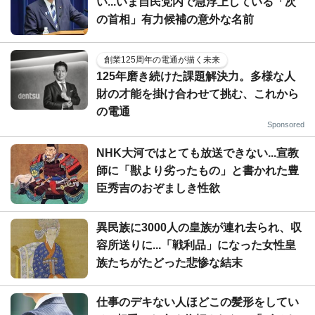
い...いま自民党内で急浮上している「次
の首相」有力候補の意外な名前
創業125周年の電通が描く未来
125年磨き続けた課題解決力。多様な人
財の才能を掛け合わせて挑む、これから
の電通
Sponsored
NHK大河ではとても放送できない...宣教
師に「獣より劣ったもの」と書かれた豊
臣秀吉のおぞましき性欲
異民族に3000人の皇族が連れ去られ、収
容所送りに...「戦利品」になった女性皇
族たちがたどった悲惨な結末
仕事のデキない人ほどこの髪形をしてい