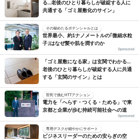
る...老後のひとり暮らしが破綻する人に
共通する「ゴミ屋敷化のサイン」
その秘めたるポテンシャルとは
世界最小、約1ナノメートルの｢微細水粒
子｣はなぜ髪や肌を潤すのか
Sponsored
「ゴミ屋敷になる家」は玄関でわかる...
老後のひとり暮らしが破綻する人に共通
する「玄関のサイン」とは
官民で挑むHTTアクション
電力を「へらす・つくる・ためる」で東
京都と企業が歩む持続可能社会への道
Sponsored
専用デスクが細やかにサポート
ビジネスリーダーのための安らぎの空