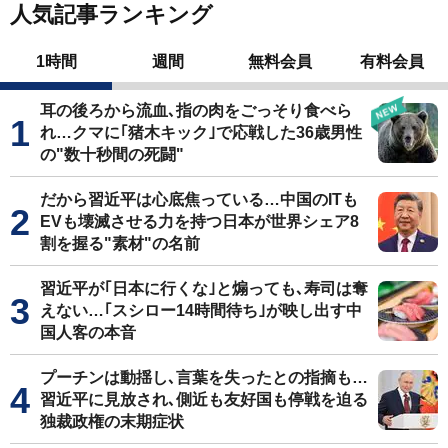
人気記事ランキング
1時間
週間
無料会員
有料会員
耳の後ろから流血､指の肉をごっそり食べら
れ…クマに｢猪木キック｣で応戦した36歳男性
の"数十秒間の死闘"
だから習近平は心底焦っている…中国のITも
EVも壊滅させる力を持つ日本が世界シェア8
割を握る"素材"の名前
習近平が｢日本に行くな｣と煽っても､寿司は奪
えない…｢スシロー14時間待ち｣が映し出す中
国人客の本音
プーチンは動揺し､言葉を失ったとの指摘も…
習近平に見放され､側近も友好国も停戦を迫る
独裁政権の末期症状