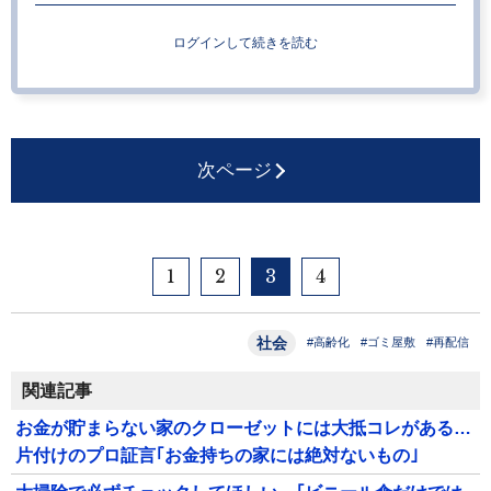
ログインして続きを読む
次ページ
1
2
3
4
社会
#高齢化
#ゴミ屋敷
#再配信
関連記事
お金が貯まらない家のクローゼットには大抵コレがある…
片付けのプロ証言｢お金持ちの家には絶対ないもの｣