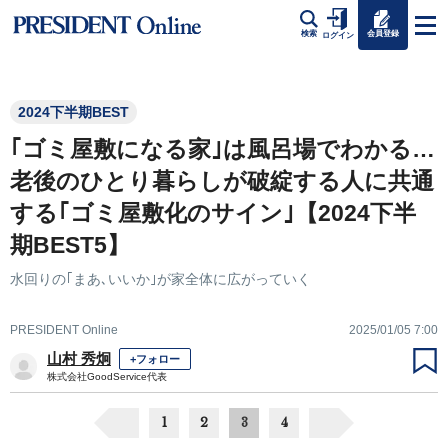
会員登録
検索
ログイン
2024下半期BEST
｢ゴミ屋敷になる家｣は風呂場でわかる…
老後のひとり暮らしが破綻する人に共通
する｢ゴミ屋敷化のサイン｣【2024下半
期BEST5】
水回りの｢まあ､いいか｣が家全体に広がっていく
PRESIDENT Online
2025/01/05 7:00
山村 秀炯
+フォロー
株式会社GoodService代表
1
2
3
4