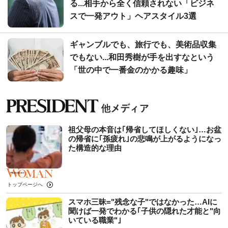
る...相手から全く信頼されない「ビジネ
スで一発アウト」ヘアスタイル3選
ギャンブルでも、旅行でも、美術品収集
でもない...和田秀樹が手を出すなという
「世の中で一番金のかかる趣味」
祖父母の本音は｢帰省してほしくない｣…お盆
の帰省に｢孫疲れ｣の悲鳴が上がるようになっ
た構造的な理由
トップページへ
スマホ三昧="残念な子"ではなかった…AIに
聞けば一発でわかる｢子供の隠れた才能と"向
いている職業"｣