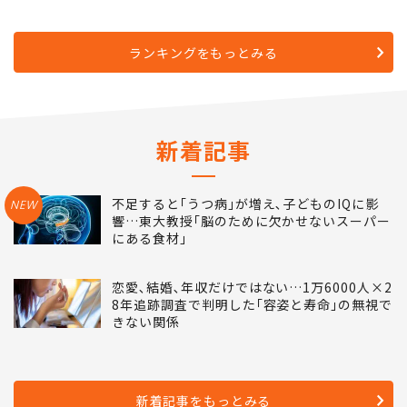
ランキングをもっとみる
新着記事
不足すると｢うつ病｣が増え､子どものIQに影
NEW
響…東大教授｢脳のために欠かせないスーパー
にある食材｣
恋愛､結婚､年収だけではない…1万6000人×2
8年追跡調査で判明した｢容姿と寿命｣の無視で
きない関係
新着記事をもっとみる