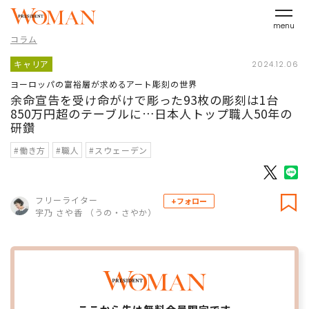
menu
コラム
キャリア
2024.12.06
ヨーロッパの富裕層が求めるアート彫刻の世界
余命宣告を受け命がけで彫った93枚の彫刻は1台
850万円超のテーブルに…日本人トップ職人50年の
研鑽
#働き方
#職人
#スウェーデン
フリーライター
+フォロー
宇乃 さや香 （うの・さやか）