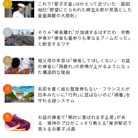
1
これで｢愛子天皇｣はかえって近づいた…島田
裕巳｢野望にとらわれた麻生太郎が見落とした
皇室典範の大原則｣
2
そりゃ"帰省離れ"が加速するはずだわ…宗教
学者が｢帰省も墓参りも単なるブームだった｣
と断言するワケ
3
祖父母の本音は｢帰省してほしくない｣…お盆
の帰省に｢孫疲れ｣の悲鳴が上がるようになっ
た構造的な理由
4
名前を書く紙も整理券もない…フランス人が
日本みたいに｢行列｣に並ばないのに｢順番｣を
守れる謎システム
5
お盆の帰省で｢絶対に喜ばれる手土産｣があ
る…接待のプロがこっそり教える｢東京駅近で
買えるお菓子｣6選