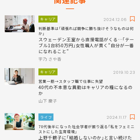
キャリア
2024.12.06
判断基準は｢頑張れば競争に勝ち抜けそうなものは何
か｣
スウェーデン王室から直接電話がくる…｢テー
ブル1台850万円｣女性職人が貫く"自分が一番
になれること"
宇乃 さや香
キャリア
2019.10.23
営業一筋→スタッフ職で仕事に失望
40代の不本意な異動はキャリアの糧になるの
か
山下 慶子
ライフ
2024.11.17
70代後半になった社会学者が振り返る｢私をフェミニ
ストにした生育環境｣
上野千鶴子に｢結婚しないのか｣と言い続けた