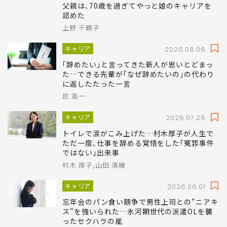
父親は､70歳を過ぎてやっと娘のキャリアを
認めた
上野 千鶴子
キャリア
2026.08.06
｢辞めたい｣と言ってきた新人が思いとどまっ
た…できる先輩が｢なぜ辞めたいの｣の代わり
に返したたった一言
匠 英一
キャリア
2026.07.28
トイレで涙がこみ上げた…村木厚子が人生で
ただ一度､仕事を辞める覚悟をした｢冤罪事件
ではない｣出来事
村木 厚子,山田 清機
キャリア
2026.06.01
忘年会のパン食い競争で男性上司との"ニアキ
ス"を強いられた…氷河期世代の派遣OLを襲
ったセクハラの嵐