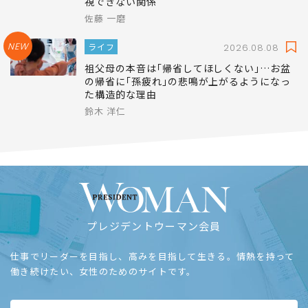
視できない関係
佐藤 一磨
NEW
ライフ
2026.08.08
祖父母の本音は｢帰省してほしくない｣…お盆
の帰省に｢孫疲れ｣の悲鳴が上がるようになっ
た構造的な理由
鈴木 洋仁
プレジデントウーマン会員
仕事でリーダーを目指し、高みを目指して生きる。情熱を持って
働き続けたい、女性のためのサイトです。