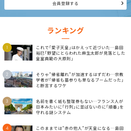
会員登録する
ランキング
1
これで｢愛子天皇｣はかえって近づいた…島田
裕巳｢野望にとらわれた麻生太郎が見落とした
皇室典範の大原則｣
2
そりゃ"帰省離れ"が加速するはずだわ…宗教
学者が｢帰省も墓参りも単なるブームだった｣
と断言するワケ
3
名前を書く紙も整理券もない…フランス人が
日本みたいに｢行列｣に並ばないのに｢順番｣を
守れる謎システム
4
このままでは"赤の他人"が天皇になる…島田