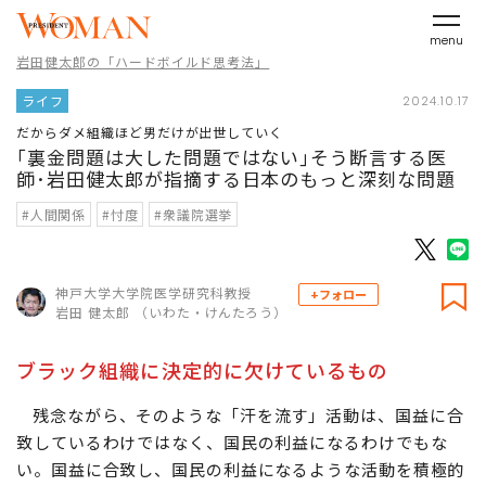
menu
岩田健太郎の「ハードボイルド思考法」
ライフ
2024.10.17
だからダメ組織ほど男だけが出世していく
｢裏金問題は大した問題ではない｣そう断言する医
師･岩田健太郎が指摘する日本のもっと深刻な問題
#人間関係
#忖度
#衆議院選挙
神戸大学大学院医学研究科教授
+フォロー
岩田 健太郎 （いわた・けんたろう）
ブラック組織に決定的に欠けているもの
残念ながら、そのような「汗を流す」活動は、国益に合
致しているわけではなく、国民の利益になるわけでもな
い。国益に合致し、国民の利益になるような活動を積極的