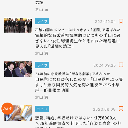
念場
倉山 満
ライフ
2024.10.04
石破内閣のメンバーはけっきょく｢派閥｣で選ばれた
電撃的な石破首相誕生劇はいつもの手口に過
ぎない…女性総理誕生かと思われた総裁選に
見えた｢派閥の論理｣
倉山 満
ライフ
2024.09.25
24年前の小泉改革は｢単なる劇薬｣で終わった
自民党はなぜ堕落したのか…｢自民党をぶっ壊
す!｣と煽り国民的人気を得た進次郎パパ小泉
純一郎首相の功罪
倉山 満
NEW
ライフ
2026.08.08
恋愛､結婚､年収だけではない…1万6000人
×28年追跡調査で判明した｢容姿と寿命｣の無