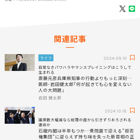
関連記事
ライフ
2024.09.10
自覚なきパワハラやマンスプレイニングはこうして
生まれる
斎藤元彦兵庫県知事の行動よりもっと深刻…
医師･岩田健太郎｢何が起きても心を変えない
人の大問題｣
岩田 健太郎
2024.10.16
議席数大幅減なら総理の座から引きずりおろされる
運命か
石破内閣は半年もつか…衆院選で迎える"拒否
権集団"に逆らえず持ち味を失った新首相の正