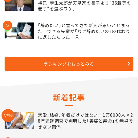
裕巳｢麻生太郎が天皇家の長子より"36親等の
養子"を選ぶワケ｣
5
｢辞めたい｣と言ってきた新人が思いとどまっ
た…できる先輩が｢なぜ辞めたいの｣の代わり
に返したたった一言
ランキングをもっとみる
新着記事
恋愛､結婚､年収だけではない…1万6000人×2
NEW
8年追跡調査で判明した｢容姿と寿命｣の無視で
きない関係