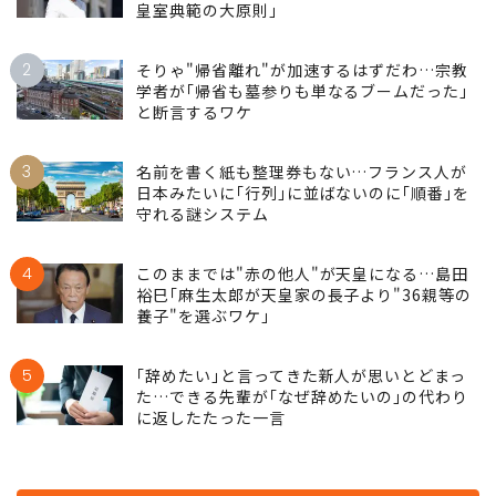
皇室典範の大原則｣
2
そりゃ"帰省離れ"が加速するはずだわ…宗教
学者が｢帰省も墓参りも単なるブームだった｣
と断言するワケ
3
名前を書く紙も整理券もない…フランス人が
日本みたいに｢行列｣に並ばないのに｢順番｣を
守れる謎システム
4
このままでは"赤の他人"が天皇になる…島田
裕巳｢麻生太郎が天皇家の長子より"36親等の
養子"を選ぶワケ｣
5
｢辞めたい｣と言ってきた新人が思いとどまっ
た…できる先輩が｢なぜ辞めたいの｣の代わり
に返したたった一言