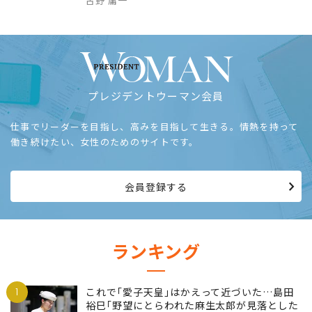
古野 庸一
プレジデントウーマン会員
仕事でリーダーを目指し、高みを目指して生きる。情熱を持って
働き続けたい、女性のためのサイトです。
会員登録する
ランキング
1
これで｢愛子天皇｣はかえって近づいた…島田
裕巳｢野望にとらわれた麻生太郎が見落とした