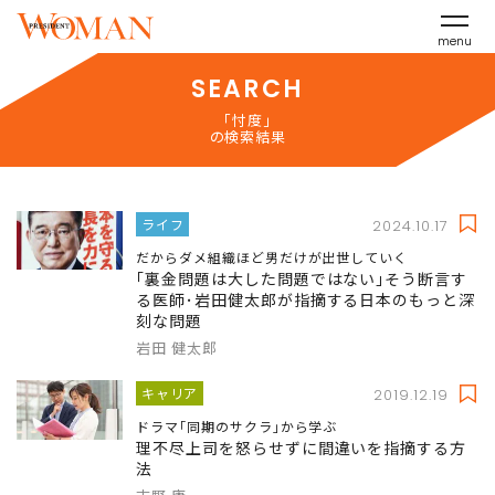
menu
SEARCH
「忖度」
の検索結果
ライフ
2024.10.17
だからダメ組織ほど男だけが出世していく
｢裏金問題は大した問題ではない｣そう断言す
る医師･岩田健太郎が指摘する日本のもっと深
刻な問題
岩田 健太郎
キャリア
2019.12.19
ドラマ｢同期のサクラ｣から学ぶ
理不尽上司を怒らせずに間違いを指摘する方
法