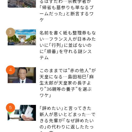
るはずだわ…宗教学者が
｢帰省も墓参りも単なるブ
ームだった｣と断言するワ
ケ
3
名前を書く紙も整理券もな
い…フランス人が日本みた
いに｢行列｣に並ばないの
に｢順番｣を守れる謎シス
テム
4
このままでは"赤の他人"が
天皇になる…島田裕巳｢麻
生太郎が天皇家の長子よ
り"36親等の養子"を選ぶ
ワケ｣
5
｢辞めたい｣と言ってきた
新人が思いとどまった…で
きる先輩が｢なぜ辞めたい
の｣の代わりに返したたっ