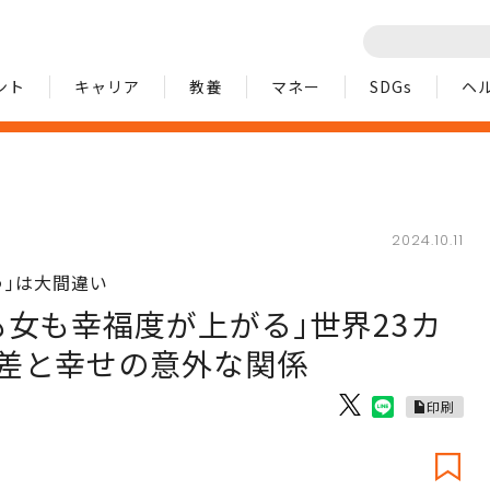
ント
キャリア
教養
マネー
SDGs
ヘ
2024.10.11
う｣は大間違い
女も幸福度が上がる｣世界23カ
差と幸せの意外な関係
印刷