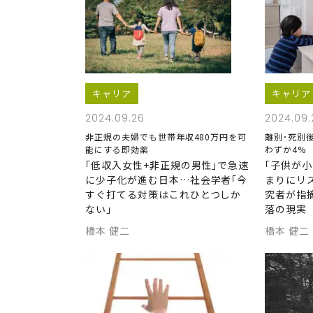
キャリア
キャリア
2024.09.26
2024.09.
非正規の夫婦でも世帯年収480万円を可
離別･死別
能にする即効薬
わずか4%
｢低収入女性+非正規の男性｣で急速
｢子供が
に少子化が進む日本…社会学者｢今
まりにリ
すぐ打てる対策はこれひとつしか
究者が指
ない｣
落の現実
橋本 健二
橋本 健二