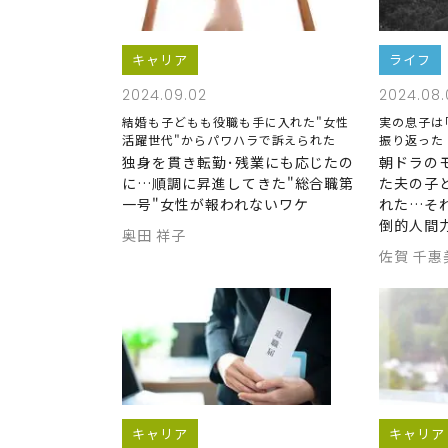
キャリア
ライフ
2024.09.02
2024.08.
結婚も子どもも役職も手に入れた"女性
実の息子は
活躍世代"からパワハラで訴えられた
振り返った
独身を貫き転勤･残業にも応じたの
朝ドラの
に…順調に昇進してきた"総合職第
た夫の子
一号"女性が報われないワケ
れた…そ
倒的人間
奥田 祥子
佐賀 千惠
キャリア
キャリア