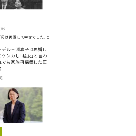
06
｢母は再婚して幸せでした｣と
モデル三淵嘉子は再婚し
とケンカし｢猛女｣と言わ
れでも家族再構築した圧
力
美