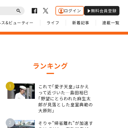
ログイン
無料会員登録
ルス&ビューティー
ライフ
新着記事
連載一覧
ランキング
1
これで｢愛子天皇｣はかえ
って近づいた…島田裕巳
｢野望にとらわれた麻生太
郎が見落とした皇室典範の
大原則｣
2
そりゃ"帰省離れ"が加速す