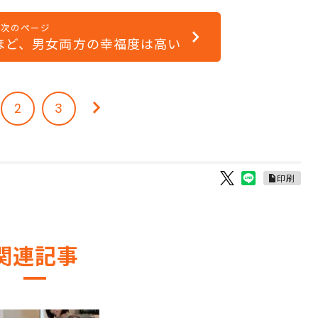
次のページ
ほど、男女両方の幸福度は高い
2
3
印刷
関連記事