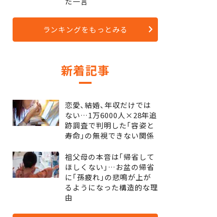
た一言
ランキングをもっとみる
新着記事
恋愛､結婚､年収だけでは
ない…1万6000人×28年追
跡調査で判明した｢容姿と
寿命｣の無視できない関係
祖父母の本音は｢帰省して
ほしくない｣…お盆の帰省
に｢孫疲れ｣の悲鳴が上が
るようになった構造的な理
由