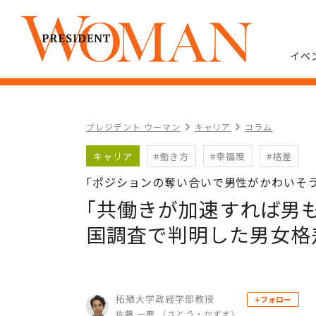
イベ
プレジデント ウーマン
キャリア
コラム
キャリア
#働き方
#幸福度
#格差
｢ポジションの奪い合いで男性がかわいそ
｢共働きが加速すれば男も
国調査で判明した男女格
拓殖大学政経学部教授
+フォロー
佐藤 一磨 （さとう・かずま）