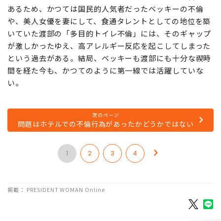
あるため、かつては国民的人気者だったベッキーの不倫
や、美人女優を妻にして、食通タレントとしての地位を築
いていた渡部の「多目的トイレ不倫」には、そのギャップ
が激しかったゆえ、高アレルギー反応を起こしてしまった
という過去がある。結局、ベッキーも渡部にも十分な禊時
間を経た今も、かつてのように第一線では活躍していな
い。
次のページ
問題はホテルでの不倫行為があったかどうかではない
1
2
3
4
掲載： PRESIDENT WOMAN Online