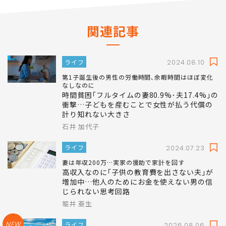
関連記事
ライフ
2024.08.10
第1子誕生後の男性の労働時間､余暇時間はほぼ変化
なしなのに
時間貧困｢フルタイムの妻80.9%･夫17.4%｣の
衝撃…子どもを産むことで女性が払う代償の
計り知れない大きさ
石井 加代子
ライフ
2024.07.23
妻は年収200万…実家の援助で家計を回す
高収入なのに｢子供の教育費を出さない夫｣が
増加中…他人のためにお金を使えない男の信
じられない思考回路
堀井 亜生
NEW
ライフ
2026.08.06