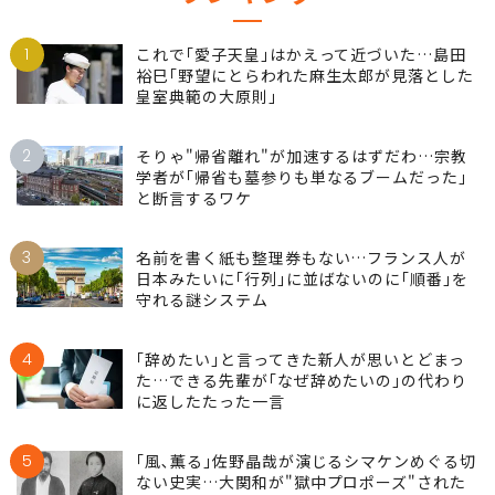
1
これで｢愛子天皇｣はかえって近づいた…島田
裕巳｢野望にとらわれた麻生太郎が見落とした
皇室典範の大原則｣
2
そりゃ"帰省離れ"が加速するはずだわ…宗教
学者が｢帰省も墓参りも単なるブームだった｣
と断言するワケ
3
名前を書く紙も整理券もない…フランス人が
日本みたいに｢行列｣に並ばないのに｢順番｣を
守れる謎システム
4
｢辞めたい｣と言ってきた新人が思いとどまっ
た…できる先輩が｢なぜ辞めたいの｣の代わり
に返したたった一言
5
｢風､薫る｣佐野晶哉が演じるシマケンめぐる切
ない史実…大関和が"獄中プロポーズ"された