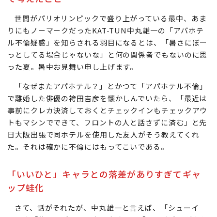
世間がパリオリンピックで盛り上がっている最中、あま
りにもノーマークだったKAT-TUN中丸雄一の「アパホテ
ル不倫疑惑」を知らされる羽目になるとは、「暑さにぼー
っとしてる場合じゃないな」と何の関係者でもないのに思
った夏。暑中お見舞い申し上げます。
「なぜまたアパホテル？」とかつて「アパホテル不倫」
で離婚した俳優の袴田吉彦を懐かしんでいたら、「最近は
事前にクレカ決済しておくとチェックインもチェックアウ
トもマシンでできて、フロントの人と話さずに済む」と先
日大阪出張で同ホテルを使用した友人がそう教えてくれ
た。それは確かに不倫にはもってこいである。
「いいひと」キャラとの落差がありすぎてギャ
ップ蛙化
さて、話がそれたが、中丸雄一と言えば、「シューイ