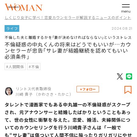
menu
しくじり女子に学べ！恋愛カウンセラーが解説するニュースのポイント
ライフ
2024.08.21
不倫した夫と離婚するかを｢妻が決めなければならない｣というストレス
不倫疑惑の中丸くんの将来はどうでもいいが…カウ
ンセラーが忠告｢サレ妻が結婚継続を認めてもいい
必須条件｣
#人間関係
#不倫
リントス代表取締役
+フォロー
川崎 貴子 （かわさき・たかこ）
タレントで漫画家でもある中丸雄一の不倫疑惑がスクープ
され、元アナウンサーと結婚したばかりということもあっ
て、世の女性に衝撃を与えた。恋愛、婚活、夫婦関係につ
いてのカウンセリングを行う川崎貴子さんは「一般で
も“サレ妻”は傷ついて人間不信に陥ったりガリガリにやせ