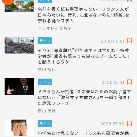
名前を書く紙も整理券もない…フランス人が
日本みたいに｢行列｣に並ばないのに｢順番｣を
守れる謎システム
トレオレル美智子
ライフ
2026.08.01
そりゃ"帰省離れ"が加速するはずだわ…宗教
学者が｢帰省も墓参りも単なるブームだった｣
と断言するワケ
島田 裕巳
ライフ
2026.07.31
ドラえもん研究者｢スネ夫はただのお調子者で
はない｣…｢激怒する神成さん｣を一瞬で和ませ
た謝罪フレーズ
横山 泰行
ライフ
2026.07.30
小学生とは思えない…ドラえもん研究者が絶