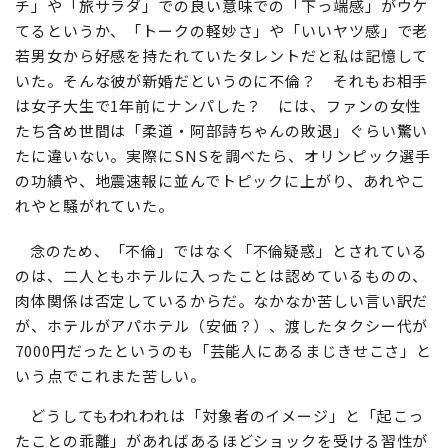
チ」や「旅サラダ」での良い意味での「下っ端感」がウケ
てるというか、「トークの軽妙さ」や「いいヤツ感」で老
若男女から好感を持たれていたタレントだと私は記憶して
いた。そんな彼が新婚だというのに不倫？ それもお相手
は女子大生で1年前にナンパした？ には、ファンの女性
たち含め世間は「柔道・阿部詩ちゃんの敗退」ぐらい驚い
たに違いない。実際にSNSを調べたら、オリンピック選手
の功績や、地震速報に並んでトピックに上がり、あれやこ
れやと騒がれていた。
念のため、「不倫」ではなく「不倫疑惑」とされている
のは、二人ともホテルに入ったことは認めているものの、
肉体関係は否定しているからだ。なかなか苦しい言い訳だ
が、ホテルがアパホテル（安価？）、渡したタクシー代が
7000円だったというのも「芸能人にあるまじきせこさ」と
いう点でこれまた苦しい。
どうしてもわれわれは「対象者のイメージ」と「起こっ
たことの乖離」があればあるほどショックを受ける習性が