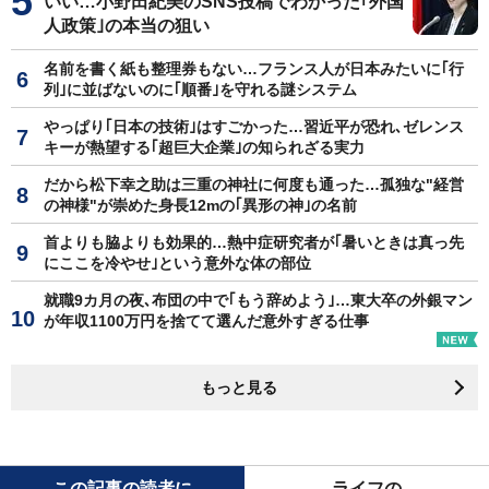
いい…小野田紀美のSNS投稿でわかった｢外国
人政策｣の本当の狙い
名前を書く紙も整理券もない…フランス人が日本みたいに｢行
列｣に並ばないのに｢順番｣を守れる謎システム
やっぱり｢日本の技術｣はすごかった…習近平が恐れ､ゼレンス
キーが熱望する｢超巨大企業｣の知られざる実力
だから松下幸之助は三重の神社に何度も通った…孤独な"経営
の神様"が崇めた身長12mの｢異形の神｣の名前
首よりも脇よりも効果的…熱中症研究者が｢暑いときは真っ先
にここを冷やせ｣という意外な体の部位
就職9カ月の夜､布団の中で｢もう辞めよう｣…東大卒の外銀マン
が年収1100万円を捨てて選んだ意外すぎる仕事
もっと見る
この記事の読者に
ライフの