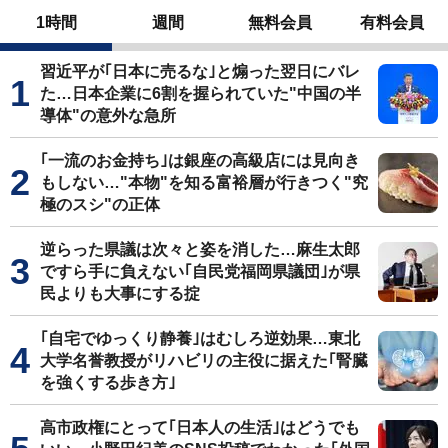
1時間
週間
無料会員
有料会員
習近平が｢日本に売るな｣と煽った翌日にバレ
た…日本企業に6割を握られていた"中国の半
導体"の意外な急所
｢一流のお金持ち｣は銀座の高級店には見向き
もしない…"本物"を知る富裕層が行きつく"究
極のスシ"の正体
逆らった県議は次々と姿を消した…麻生太郎
ですら手に負えない｢自民党福岡県議団｣が県
民よりも大事にする掟
｢自宅でゆっくり静養｣はむしろ逆効果…東北
大学名誉教授がリハビリの主役に据えた｢腎臓
を強くする歩き方｣
高市政権にとって｢日本人の生活｣はどうでも