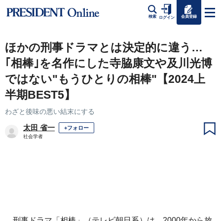
会員登録
検索
ログイン
ほかの刑事ドラマとは決定的に違う…
｢相棒｣を名作にした寺脇康文や及川光博
ではない"もうひとりの相棒"【2024上
半期BEST5】
わざと後味の悪い結末にする
太田 省一
+フォロー
社会学者
刑事ドラマ「相棒」（テレビ朝日系）は、2000年から放