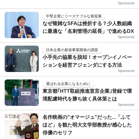
Sponsored
中堅企業にリーズナブルな新提案
なぜ複雑なSFAは挫折する？少人数組織
に最適な「名刺管理の延長」で進めるDX
Sponsored
日本企業の新規事業開発の課題
小手先の協業を脱却！オープンイノベー
ションを経営アジェンダにする方法
Sponsored
選ばれる企業になるために
東京都｢HTT取組推進宣言企業｣登録で環
境配慮時代を勝ち抜く具体策とは
Sponsored
名作映画の"オマージュ"だった...「ふて
ほど」を観た明大文学部教授が感心した
俳優のセリフ