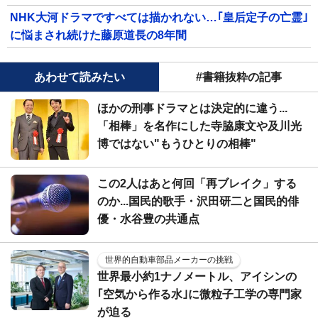
NHK大河ドラマですべては描かれない…｢皇后定子の亡霊｣
に悩まされ続けた藤原道長の8年間
あわせて読みたい
#書籍抜粋の記事
ほかの刑事ドラマとは決定的に違う...
「相棒」を名作にした寺脇康文や及川光
博ではない"もうひとりの相棒"
この2人はあと何回「再ブレイク」する
のか...国民的歌手・沢田研二と国民的俳
優・水谷豊の共通点
世界的自動車部品メーカーの挑戦
世界最小約1ナノメートル、アイシンの
｢空気から作る水｣に微粒子工学の専門家
が迫る