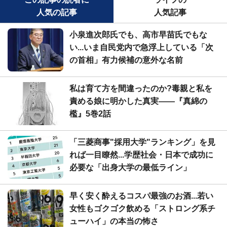
人気の記事
人気記事
小泉進次郎氏でも、高市早苗氏でもな
い...いま自民党内で急浮上している「次
の首相」有力候補の意外な名前
私は育て方を間違ったのか?毒親と私を
責める娘に明かした真実――『真綿の
檻』5巻2話
「三菱商事"採用大学"ランキング」を見
れば一目瞭然...学歴社会・日本で成功に
必要な「出身大学の最低ライン」
早く安く酔えるコスパ最強のお酒...若い
女性もゴクゴク飲める「ストロング系チ
ューハイ」の本当の怖さ