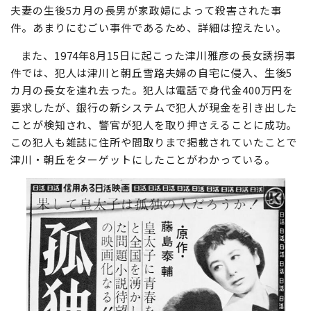
った」と語っていたという。
せいさん
さらに
凄惨
だったのは、1964年に高島忠夫・寿美花代
夫妻の生後5カ月の長男が家政婦によって殺害された事
件。あまりにむごい事件であるため、詳細は控えたい。
また、1974年8月15日に起こった津川雅彦の長女誘拐事
件では、犯人は津川と朝丘雪路夫婦の自宅に侵入、生後5
カ月の長女を連れ去った。犯人は電話で身代金400万円を
要求したが、銀行の新システムで犯人が現金を引き出した
ことが検知され、警官が犯人を取り押さえることに成功。
この犯人も雑誌に住所や間取りまで掲載されていたことで
津川・朝丘をターゲットにしたことがわかっている。