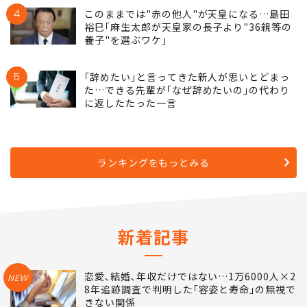
日本みたいに｢行列｣に並ばないのに｢順番｣を
守れる謎システム
4
このままでは"赤の他人"が天皇になる…島田
裕巳｢麻生太郎が天皇家の長子より"36親等の
養子"を選ぶワケ｣
5
｢辞めたい｣と言ってきた新人が思いとどまっ
た…できる先輩が｢なぜ辞めたいの｣の代わり
に返したたった一言
ランキングをもっとみる
新着記事