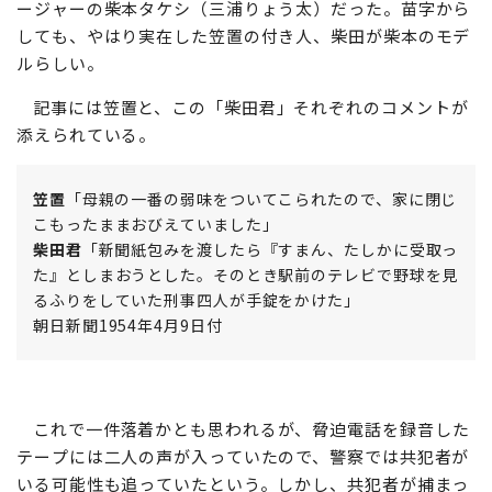
ージャーの柴本タケシ（三浦りょう太）だった。苗字から
しても、やはり実在した笠置の付き人、柴田が柴本のモデ
ルらしい。
記事には笠置と、この「柴田君」それぞれのコメントが
添えられている。
笠置
「母親の一番の弱味をついてこられたので、家に閉じ
こもったままおびえていました」
柴田君
「新聞紙包みを渡したら『すまん、たしかに受取っ
た』としまおうとした。そのとき駅前のテレビで野球を見
るふりをしていた刑事四人が手錠をかけた」
朝日新聞1954年4月9日付
これで一件落着かとも思われるが、脅迫電話を録音した
テープには二人の声が入っていたので、警察では共犯者が
いる可能性も追っていたという。しかし、共犯者が捕まっ