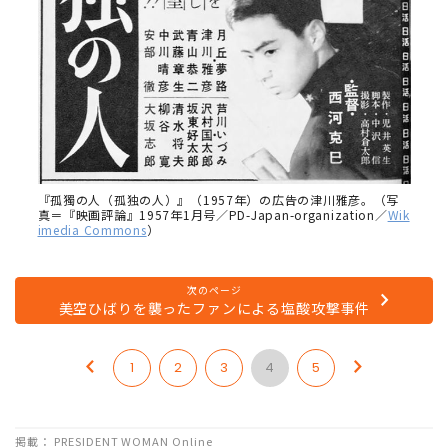
『孤獨の人（孤独の人）』（1957年）の広告の津川雅彦。（写
真＝『映画評論』1957年1月号／PD-Japan-organization／
Wik
imedia Commons
）
次のページ
美空ひばりを襲ったファンによる塩酸攻撃事件
1
2
3
4
5