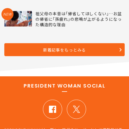
恋愛､結婚､年収だけではない…1万6000人×2
NEW
8年追跡調査で判明した｢容姿と寿命｣の無視で
きない関係
祖父母の本音は｢帰省してほしくない｣…お盆
NEW
の帰省に｢孫疲れ｣の悲鳴が上がるようになっ
た構造的な理由
新着記事をもっとみる
PRESIDENT WOMAN SOCIAL