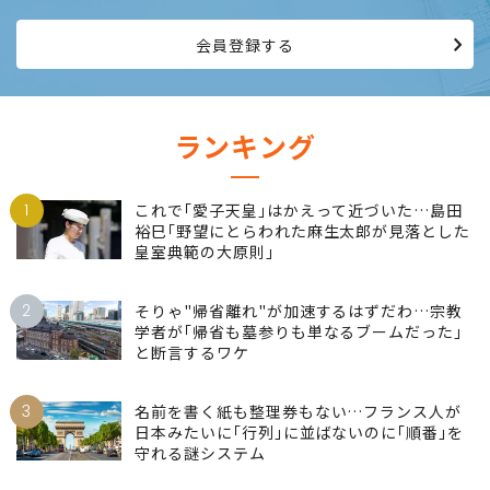
仕事でリーダーを目指し、高みを目指して生きる。情熱を持って
働き続けたい、女性のためのサイトです。
会員登録する
ランキング
1
これで｢愛子天皇｣はかえって近づいた…島田
裕巳｢野望にとらわれた麻生太郎が見落とした
皇室典範の大原則｣
2
そりゃ"帰省離れ"が加速するはずだわ…宗教
学者が｢帰省も墓参りも単なるブームだった｣
と断言するワケ
3
名前を書く紙も整理券もない…フランス人が