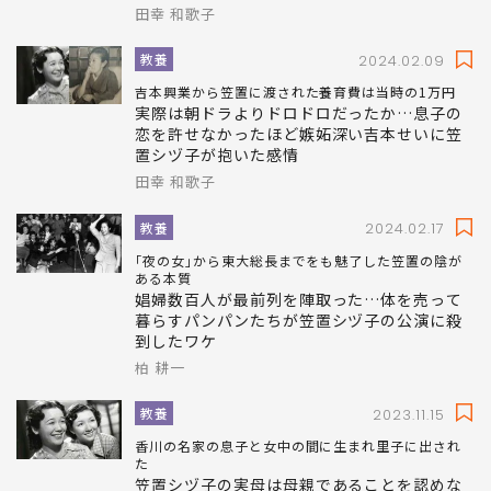
次男は自宅で100回も性被害に…朝ドラでは
描かれない笠置シヅ子を生んだ天才作曲家と
ジャニー喜多川の関係
田幸 和歌子
教養
2024.02.09
吉本興業から笠置に渡された養育費は当時の1万円
実際は朝ドラよりドロドロだったか…息子の
恋を許せなかったほど嫉妬深い吉本せいに笠
置シヅ子が抱いた感情
田幸 和歌子
教養
2024.02.17
｢夜の女｣から東大総長までをも魅了した笠置の陰が
ある本質
娼婦数百人が最前列を陣取った…体を売って
暮らすパンパンたちが笠置シヅ子の公演に殺
到したワケ
柏 耕一
教養
2023.11.15