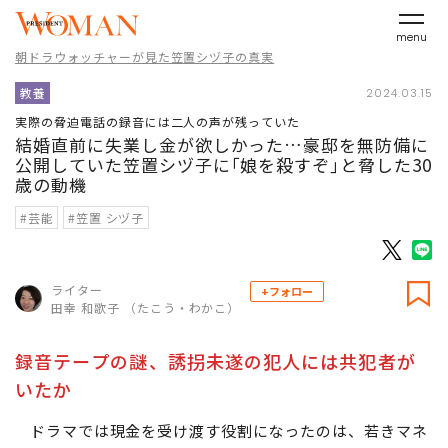
menu
朝ドラウォッチャーが見た笠置シヅ子の真実
教養
2024.03.15
実際の脅迫電話の録音には二人の声が残っていた
結婚直前に失業し金が欲しかった…豪邸を無防備に
公開していた笠置シヅ子に｢娘を殺すぞ｣と脅した30
歳の動機
#芸能
#笠置 シヅ子
ライター
+フォロー
田幸 和歌子 （たこう・わかこ）
録音テープの謎、誘拐未遂の犯人には共犯者が
いたか
ドラマでは現金を受け渡す役割になったのは、若きマネ