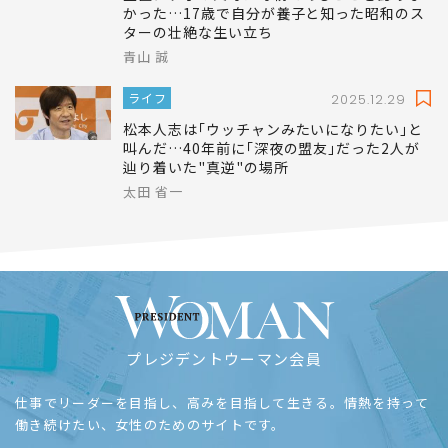
香川の名家の息子と女中の間に生まれ里子に出され
た
笠置シヅ子の実母は母親であることを認めな
かった…17歳で自分が養子と知った昭和のス
ターの壮絶な生い立ち
青山 誠
ライフ
2025.12.29
松本人志は｢ウッチャンみたいになりたい｣と
叫んだ…40年前に｢深夜の盟友｣だった2人が
辿り着いた"真逆"の場所
太田 省一
プレジデントウーマン会員