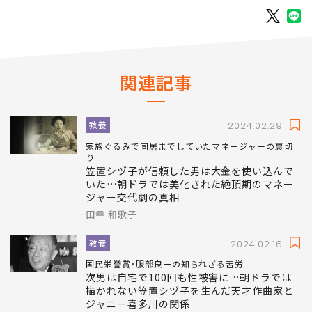
掲載： PRESIDENT WOMAN Online
関連記事
教養
2024.02.29
家族ぐるみで同居までしていたマネージャーの裏切
り
笠置シヅ子が信頼した男は大金を使い込んで
いた…朝ドラでは美化された絶頂期のマネー
ジャー交代劇の真相
田幸 和歌子
教養
2024.02.16
国民栄誉賞･服部良一の知られざる苦労