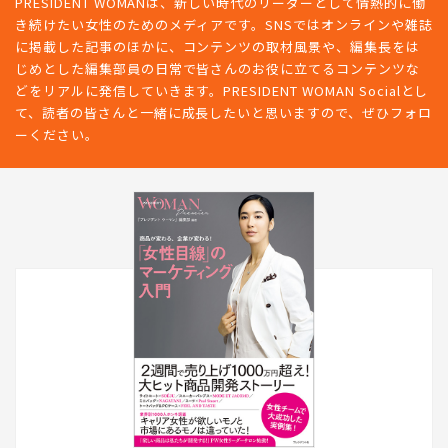
PRESIDENT WOMANは、新しい時代のリーダーとして情熱的に働
き続けたい女性のためのメディアです。SNSではオンラインや雑誌
に掲載した記事のほかに、コンテンツの取材風景や、編集長をは
じめとした編集部員の日常で皆さんのお役に立てるコンテンツな
どをリアルに発信していきます。PRESIDENT WOMAN Socialとし
て、読者の皆さんと一緒に成長したいと思いますので、ぜひフォロ
ーください。