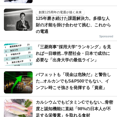
創業125周年の電通が描く未来
125年磨き続けた課題解決力。多様な人
財の才能を掛け合わせて挑む、これから
の電通
Sponsored
「三菱商事"採用大学"ランキング」を見
れば一目瞭然...学歴社会・日本で成功に
必要な「出身大学の最低ライン」
バフェットも「現金は危険だ」と警告し
た...オルカンでもS&P500でもない、イ
ンフレ時こそ強さを発揮する「資産」
カルシウムでもビタミンCでもない...骨密
度と認知機能に直結「98%の日本人が不
足する栄養素」を取れる食材