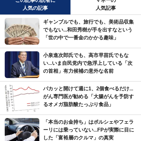
この記事の読者に
マネーの
人気の記事
人気記事
ギャンブルでも、旅行でも、美術品収集
でもない...和田秀樹が手を出すなという
「世の中で一番金のかかる趣味」
小泉進次郎氏でも、高市早苗氏でもな
い...いま自民党内で急浮上している「次
の首相」有力候補の意外な名前
パカッと開けて週に1、2個食べるだけ...
がん専門医が勧める「大腸がんを予防す
るオメガ脂肪酸たっぷり食品」
「本当のお金持ち」はポルシェやフェラ
ーリには乗っていない...FPが実際に目に
した「富裕層のクルマ」の真実