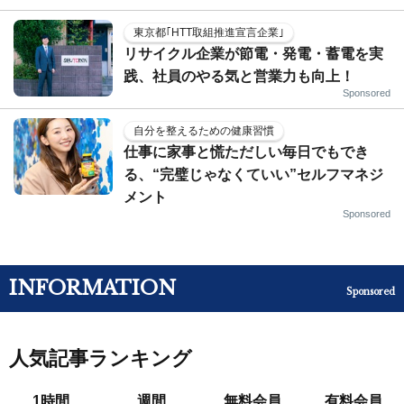
東京都｢HTT取組推進宣言企業｣
リサイクル企業が節電・発電・蓄電を実
践、社員のやる気と営業力も向上！
Sponsored
自分を整えるための健康習慣
仕事に家事と慌ただしい毎日でもでき
る、“完璧じゃなくていい”セルフマネジ
メント
Sponsored
INFORMATION
Sponsored
人気記事ランキング
1時間
週間
無料会員
有料会員