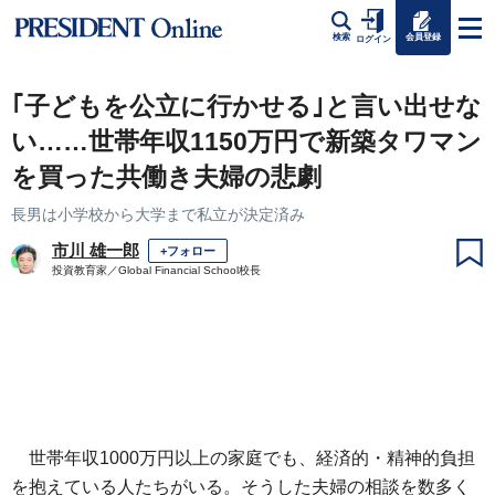
会員登録
検索
ログイン
｢子どもを公立に行かせる｣と言い出せな
い……世帯年収1150万円で新築タワマン
を買った共働き夫婦の悲劇
長男は小学校から大学まで私立が決定済み
市川 雄一郎
+フォロー
投資教育家／Global Financial School校長
世帯年収1000万円以上の家庭でも、経済的・精神的負担
を抱えている人たちがいる。そうした夫婦の相談を数多く