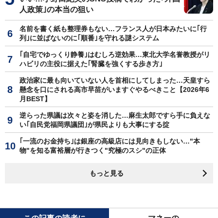
人政策｣の本当の狙い
名前を書く紙も整理券もない…フランス人が日本みたいに｢行
列｣に並ばないのに｢順番｣を守れる謎システム
｢自宅でゆっくり静養｣はむしろ逆効果…東北大学名誉教授がリ
ハビリの主役に据えた｢腎臓を強くする歩き方｣
政治家に最も向いていない人を首相にしてしまった…天皇すら
懸念を口にされる高市早苗がいますぐやるべきこと【2026年6
月BEST】
逆らった県議は次々と姿を消した…麻生太郎ですら手に負えな
い｢自民党福岡県議団｣が県民よりも大事にする掟
｢一流のお金持ち｣は銀座の高級店には見向きもしない…"本
物"を知る富裕層が行きつく"究極のスシ"の正体
もっと見る