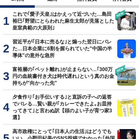
これで｢愛子天皇｣はかえって近づいた…島田
裕巳｢野望にとらわれた麻生太郎が見落とした
皇室典範の大原則｣
習近平が｢日本に売るな｣と煽った翌日にバレ
た…日本企業に6割を握られていた"中国の半
導体"の意外な急所
富裕層の｢ペット離れ｣が止まらない…｢300万
円の血統書付き犬は時代遅れ｣という真のお金
持ちが"向かった先"
夕食作り｢お手伝いする｣と直訴の子への返答
でバレる…賢い親が｢カレーできたよ｡お皿持
ってきて｣と言わぬ訳【頭のよい子が育つ家3
選】
高市政権にとって｢日本人の生活｣はどうでも
いい…小野田紀美のSNS投稿でわかった｢外国