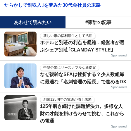
たらかしで副収入｣を夢みた30代会社員の末路
あわせて読みたい
#家計の記事
新しい形の福利厚生として活用
ホテルと別荘の利点を凝縮…経営者が選
ぶシェア別荘｢GLAMDAY STYLE｣
Sponsored
中堅企業にリーズナブルな新提案
なぜ複雑なSFAは挫折する？少人数組織
に最適な「名刺管理の延長」で進めるDX
Sponsored
創業125周年の電通が描く未来
125年磨き続けた課題解決力。多様な人
財の才能を掛け合わせて挑む、これから
の電通
Sponsored